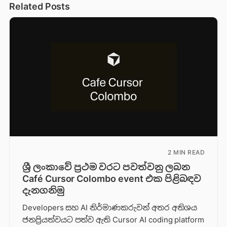
Related Posts
2 MIN READ
ශ්‍රී ලංකාවේ ප්‍රථම වරට පවත්වනු ලබන
Café Cursor Colombo event එක පිළිබඳව
දැනගනිමු
Developers සහ AI නිර්මාණකරුවන් අතර අතිශය
ජනප්‍රියත්වයට පත්ව ඇති Cursor AI coding platform