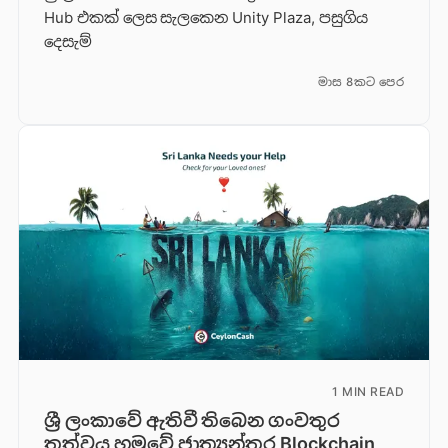
Hub එකක් ලෙස සැලකෙන Unity Plaza, පසුගිය
දෙසැම්
මාස 8කට පෙර
1 MIN READ
ශ්‍රී ලංකාවේ ඇතිවී තිබෙන ගංවතුර
තත්වය හමුවේ ජාත්‍යන්තර Blockchain