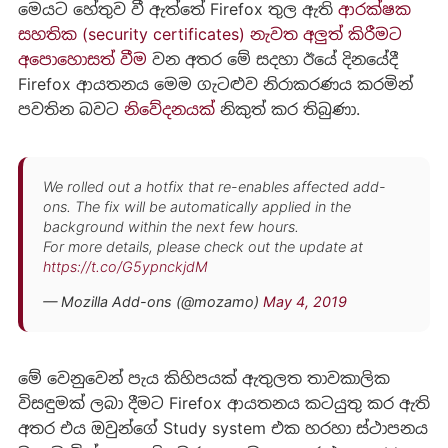
මෙයට හේතුව වී ඇත්තේ Firefox තුල ඇති
ආරක්ෂක
සහතික (security certificates) නැවත අලුත් කිරීමට
අපොහොසත් වීම
වන අතර මේ සදහා ඊයේ දිනයේදී
Firefox ආයතනය මෙම ගැටළුව නිරාකරණය කරමින්
පවතින බවට
නිවේදනයක්
නිකුත් කර තිබුණා.
We rolled out a hotfix that re-enables affected add-
ons. The fix will be automatically applied in the
background within the next few hours.
For more details, please check out the update at
https://t.co/G5ypnckjdM
— Mozilla Add-ons (@mozamo)
May 4, 2019
මේ වෙනුවෙන් පැය කිහිපයක් ඇතුලත තාවකාලික
විසඳුමක් ලබා දීමට Firefox ආයතනය කටයුතු කර ඇති
අතර එය ඔවුන්ගේ Study system එක හරහා ස්ථාපනය