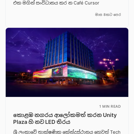
එක මගින් සංවිධානය කර න Café Cursor
මාස 8කට පෙර
1 MIN READ
කොළඹ නගරය ආලෝකමත් කරන Unity
Plaza හි නව LED තිරය
ශ්‍රී ලංකාවේ තාක්ෂණික කේන්ද්‍රස්ථානය හෙවත් Tech