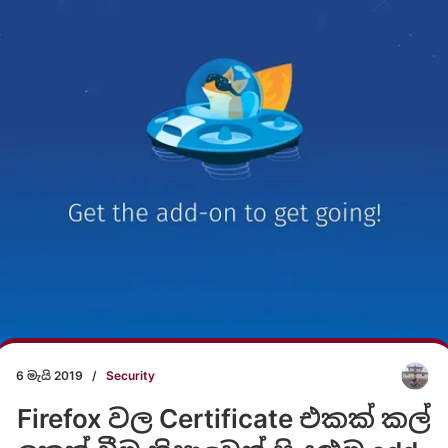
6 මැයි 2019
/
Security
Firefox වල Certificate එකක් කල්