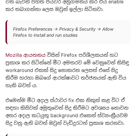
වන බැවින් පහත පියවර අනුගමනය කර එය enable
කර තබාගන්නා ලෙස ඔවුන් ඉල්ලා සිටිනවා.
Firefox Preferences -> Privacy & Security -> Allow
Firefox to install and run studies
Mozilla ආයතනය
විසින් Firefox පරිශීලකයන් හට
ප්‍රකාශ කර සිටින්නේ මීට අමතරව මේ වෙනුවෙන් කිසිඳු
workaround එකක් සිදු නොකරන ලෙසත් එසේ සිදු
කිරීම හරහා ඔබගේ ආරක්ෂාවට තර්ජනයක් ඇති විය
හැකි බවත් ය.
එමෙන්ම මීට අදාල ස්ථාවර fix එක නිකුත් කළ විට ඒ
සඳහා කිසිවක් අමුතුවෙන් සිදු කිරීමට අවශ්‍යය නොවන
අතර අදාල කටයුතු background එකෙන් ස්ව්‍යංක්‍රීයවම
සිදු වනු ඇති බවත් ඔවුන් වැඩිදුරටත් ප්‍රකාශ කරනවා.