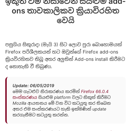
ඉකුත් වීම නිසාවෙන් සියළුම add-
ons තාවකාලිකව ක්‍රියාවිරහිත
වෙයි
පසුගිය සිකුරාදා (මැයි 3) සිට ලොව පුරා බොහොමයක්
Firefox පරිශීලකයන් හට ඔවුන්ගේ Firefox add-ons
ක්‍රියවිරහිතව තිබූ අතර අලුතින් Add-ons install කිරීමට
ද නොහැකි වී තිබුණා.
Update: 06/05/2019
මෙම ගැටළුව නිරාකරණය කරමින්
Firefox 66.0.4
සංස්කරණය
සියළුම platform වලට නිකුත් කිරීමට
Mozilla ආයතනය මේ වන විට කටයුතු කර තිබෙන
අතර එම සංස්කරණයට හැකි ඉක්මණින් update
කරගැනීමට කටයුතු කරන්න.