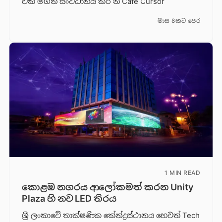
එක මගින් සංවිධානය කර න Café Cursor
මාස 8කට පෙර
1 MIN READ
කොළඹ නගරය ආලෝකමත් කරන Unity
Plaza හි නව LED තිරය
ශ්‍රී ලංකාවේ තාක්ෂණික කේන්ද්‍රස්ථානය හෙවත් Tech