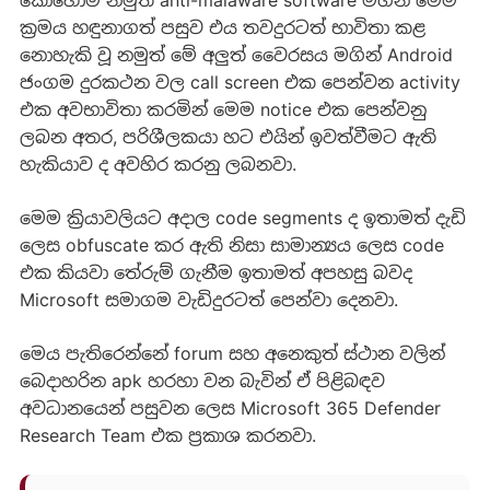
ක්‍රමය හඳුනාගත් පසුව එය තවදුරටත් භාවිතා කළ
නොහැකි වූ නමුත් මේ අලුත් වෛරසය මගින් Android
ජංගම දුරකථන වල call screen එක පෙන්වන activity
එක අවභාවිතා කරමින් මෙම notice එක පෙන්වනු
ලබන අතර, පරිශීලකයා හට එයින් ඉවත්වීමට ඇති
හැකියාව ද අවහිර කරනු ලබනවා.
මෙම ක්‍රියාවලියට අදාල code segments ද ඉතාමත් දැඩි
ලෙස obfuscate කර ඇති නිසා සාමාන්‍යය ලෙස code
එක කියවා තේරුම් ගැනීම ඉතාමත් අපහසු බවද
Microsoft සමාගම වැඩිදුරටත් පෙන්වා දෙනවා.
මෙය පැතිරෙන්නේ forum සහ අනෙකුත් ස්ථාන වලින්
බෙදාහරින apk හරහා වන බැවින් ඒ පිළිබඳව
අවධානයෙන් පසුවන ලෙස Microsoft 365 Defender
Research Team එක ප්‍රකාශ කරනවා.