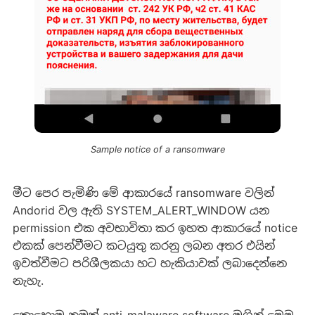
Sample notice of a ransomware
මීට පෙර ‍පැමිණි මේ ආකාරයේ ransomware වලින්
Andorid වල ඇති SYSTEM_ALERT_WINDOW යන
permission එක අවභාවිතා කර ඉහත ආකාරයේ notice
එකක් පෙන්වීමට කටයුතු කරනු ලබන අතර එයින්
ඉවත්වීමට පරිශීලකයා හට හැකියාවක් ලබාදෙන්නෙ
නැහැ.
කොහොම නමුත් anti-malaware software මගින් මෙම