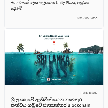
Hub එකක් ලෙස සැලකෙන Unity Plaza, පසුගිය
දෙසැම්
මාස 8කට පෙර
1 MIN READ
ශ්‍රී ලංකාවේ ඇතිවී තිබෙන ගංවතුර
තත්වය හමුවේ ජාත්‍යන්තර Blockchain