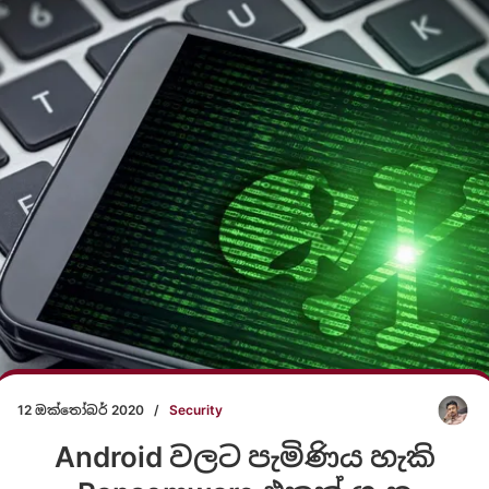
12 ඔක්තෝබර් 2020
/
Security
Android වලට පැමිණිය හැකි