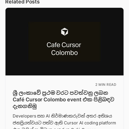
Related Posts
2 MIN READ
ශ්‍රී ලංකාවේ ප්‍රථම වරට පවත්වනු ලබන
Café Cursor Colombo event එක පිළිබඳව
දැනගනිමු
Developers සහ AI නිර්මාණකරුවන් අතර අතිශය
ජනප්‍රියත්වයට පත්ව ඇති Cursor AI coding platform