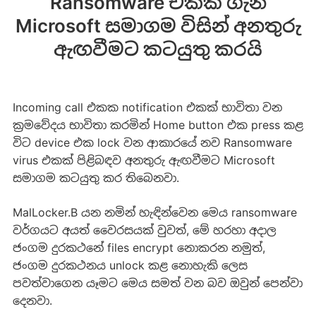
Ransomware එකක් ගැන
Microsoft සමාගම විසින් අනතුරු
ඇඟවීමට කටයුතු කරයි
Incoming call එකක notification එකක් භාවිතා වන
ක්‍රමවේදය භාවිතා කරමින් Home button එක press කළ
විට device එක lock වන ආකාරයේ නව Ransomware
virus එකක් පිළිබඳව අනතුරු ඇඟවීමට Microsoft
සමාගම කටයුතු කර තිබෙනවා.
MalLocker.B යන නමින් හැඳින්වෙන මෙය ransomware
වර්ගයට අයත් වෛරසයක් වුවත්, මේ හරහා අදාල
ජංගම දුරකථනේ files encrypt නොකරන නමුත්,
ජංගම දුරකථනය unlock කළ නොහැකි ලෙස
පවත්වාගෙන යෑමට මෙය සමත් වන බව ඔවුන් පෙන්වා
දෙනවා.