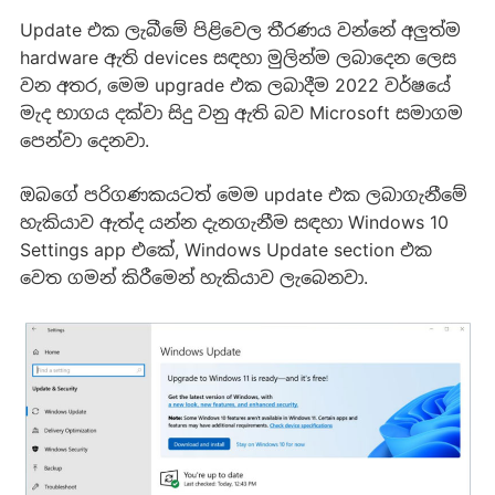
Update එක ලැබීමේ පිළිවෙල තීරණය වන්නේ අලුත්ම
hardware ඇති devices සඳහා මුලින්ම ලබාදෙන ලෙස
වන අතර, මෙම upgrade එක ලබාදීම 2022 වර්ෂයේ
මැද භාගය දක්වා සිදු වනු ඇති බව Microsoft සමාගම
පෙන්වා දෙනවා.
ඔබගේ පරිගණකයටත් මෙම update එක ලබාගැනීමේ
හැකියාව ඇත්ද යන්න දැනගැනීම සඳහා Windows 10
Settings app එකේ, Windows Update section එක
වෙත ගමන් කිරීමෙන් හැකියාව ලැබෙනවා.