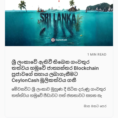
1 MIN READ
ශ්‍රී ලංකාවේ ඇතිවී තිබෙන ගංවතුර
තත්වය හමුවේ ජාත්‍යන්තර Blockchain
ප්‍රජාවගේ සහාය ලබාගැනීමට
CeylonCash මූලිකත්වය ග​නී
මේවනවිට ශ්‍රී ලංකාව මුහුණ දී සිටින දරුණු ගංවතුර
තත්ත්වය හමුවේ පීඩාවට පත් ජනතාවට සහන සැ
මාස 8කට පෙර