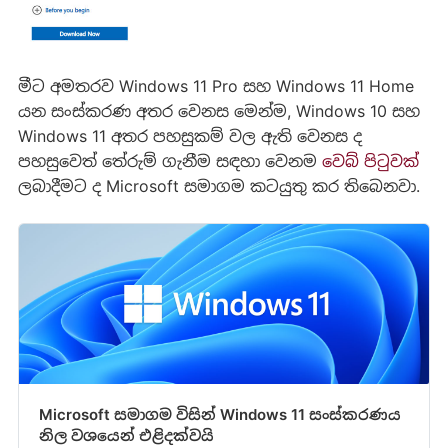
මීට අමතරව Windows 11 Pro සහ Windows 11 Home
යන සංස්කරණ අතර වෙනස මෙන්ම, Windows 10 සහ
Windows 11 අතර පහසුකම් වල ඇති වෙනස ද
පහසුවෙත් තේරුම් ගැනීම සඳහා වෙනම
වෙබ් පිටුවක්
ලබාදීමට ද Microsoft සමාගම කටයුතු කර තිබෙනවා.
Microsoft සමාගම විසින් Windows 11 සංස්කරණය
නිල වශයෙන් එළිදක්වයි