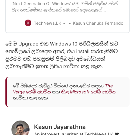
‘Next Generation Of Windows’ යන නමින් පසුගිය දවස්
වල තාක්ෂණික ලෝකයේ බොහෝ දෙනෙකුගේ
කතාබහට ලක්වූ Windows 11 OS එක එළිදැක්වීමේ live
event එක පසුගිය ජුනි 24 වන දින ශ්
TechNews.LK
Kasun Chanuka Fernando
මෙම Upgrade එක Windows 10 පරිශීලකයින් හට
නොමිලයේ ලබාදෙන අතර, ‍එය install කරගැනීමට
ප්‍රථමව එහි පහසුකම් පිළිබඳව අවබෝධයක්
ලබාගැනීමට ඉහත ලිපිය භාවිතා කළ හැක.
මේ පිළිබඳව වැඩිදුර විස්තර දැනගැනීම සඳහා
The
Verge වෙබ් අඩවිය
සහ
නිළ Microsoft වෙබ් අඩවිය
භාවිතා කළ හැක.
Kasun Jayarathna
An introvert, a writer at TechNews.LK ❤️