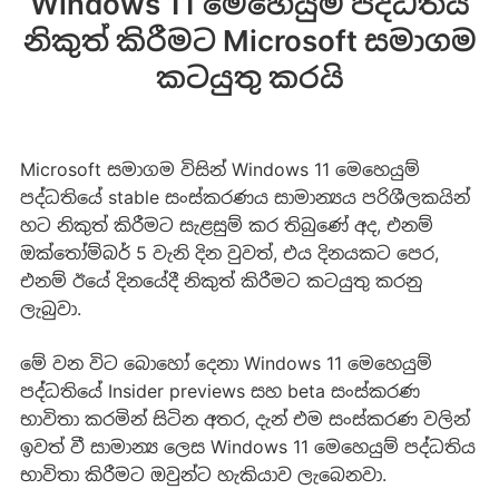
Windows 11 මෙහෙයුම් පද්ධතිය
නිකුත් කිරීමට Microsoft සමාගම
කටයුතු කරයි
Microsoft සමාගම විසින් Windows 11 මෙහෙයුම්
පද්ධතියේ stable සංස්කරණය සාමාන්‍යය පරිශීලකයින්
හට නිකුත් කිරීමට සැළසුම් කර තිබුණේ අද, එනම්
ඔක්තෝම්බර් 5 වැනි දින වුවත්, එය දිනයකට පෙර,
එනම් ඊයේ දිනයේදී නිකුත් කිරීමට කටයුතු කරනු
ලැබුවා.
මේ වන විට බොහෝ දෙනා Windows 11 මෙහෙයුම්
පද්ධතියේ Insider previews සහ beta සංස්කරණ
භාවිතා කරමින් සිටින අතර, දැන් එම සංස්කරණ වලින්
ඉවත් වී සාමාන්‍ය ලෙස Windows 11 මෙහෙයුම් පද්ධතිය
භාවිතා කිරීමට ඔවුන්ට හැකියාව ලැබෙනවා.