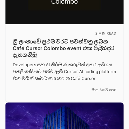
2 MIN READ
ශ්‍රී ලංකාවේ ප්‍රථම වරට පවත්වනු ලබන
Café Cursor Colombo event එක පිළිබඳව
දැනගනිමු
Developers සහ AI නිර්මාණකරුවන් අතර අතිශය
ජනප්‍රියත්වයට පත්ව ඇති Cursor AI coding platform
එක මගින් සංවිධානය කර න Café Cursor
මාස 8කට පෙර