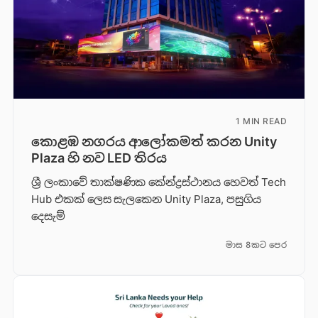
1 MIN READ
කොළඹ නගරය ආලෝකමත් කරන Unity
Plaza හි නව LED තිරය
ශ්‍රී ලංකාවේ තාක්ෂණික කේන්ද්‍රස්ථානය හෙවත් Tech
Hub එකක් ලෙස සැලකෙන Unity Plaza, පසුගිය
දෙසැම්
මාස 8කට පෙර