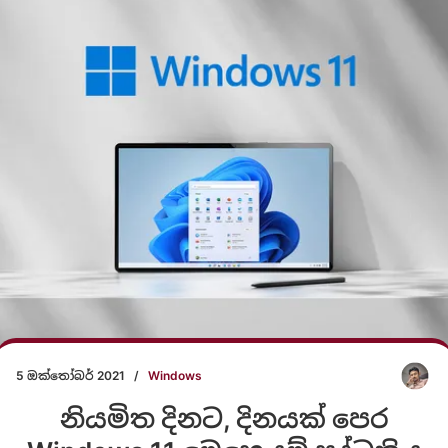
5 ඔක්තෝබර් 2021
/
Windows
නියමිත දිනට, දිනයක් පෙර