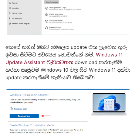
කෙසේ නමුත් ඔබට මෙලෙස update එක ලැබෙන තුරු
ඉවසා සිටීමට අවශ්‍යය නොවන්නේ නම්,
Windows 11
Update Assistant වැඩසටහන
download කරගැනීම
හරහා සෘජුවම Windows 10 වල සිට Windows 11 දක්වා
update කරගැනීමේ හැකියාව තිබෙනවා.