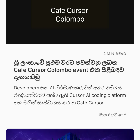
2 MIN READ
ශ්‍රී ලංකාවේ ප්‍රථම වරට පවත්වනු ලබන
Café Cursor Colombo event එක පිළිබඳව
දැනගනිමු
Developers සහ AI නිර්මාණකරුවන් අතර අතිශය
ජනප්‍රියත්වයට පත්ව ඇති Cursor AI coding platform
එක මගින් සංවිධානය කර න Café Cursor
මාස 8කට පෙර