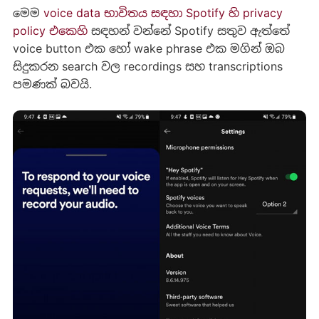
මෙම
voice data භාවිතය සඳහා Spotify හි privacy
policy එකෙහි
සඳහන් වන්නේ Spotify සතුව ඇත්තේ
voice button එක හෝ wake phrase එක මගින් ඔබ
සිදුකරන search වල recordings සහ transcriptions
පමණක් බවයි.