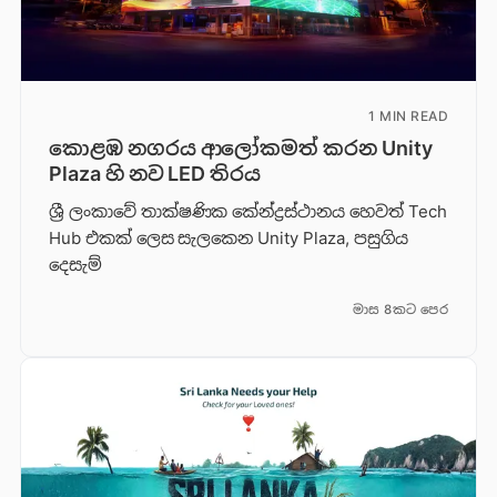
1 MIN READ
කොළඹ නගරය ආලෝකමත් කරන Unity
Plaza හි නව LED තිරය
ශ්‍රී ලංකාවේ තාක්ෂණික කේන්ද්‍රස්ථානය හෙවත් Tech
Hub එකක් ලෙස සැලකෙන Unity Plaza, පසුගිය
දෙසැම්
මාස 8කට පෙර