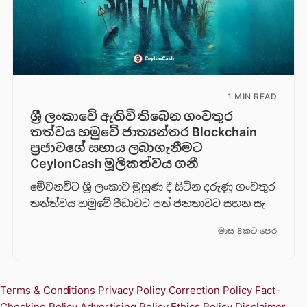
1 MIN READ
ශ්‍රී ලංකාවේ ඇතිවී තිබෙන ගංවතුර
තත්වය හමුවේ ජාත්‍යන්තර Blockchain
ප්‍රජාවගේ සහාය ලබාගැනීමට
CeylonCash මූලිකත්වය ග​නී
මේවනවිට ශ්‍රී ලංකාව මුහුණ දී සිටින දරුණු ගංවතුර
තත්ත්වය හමුවේ පීඩාවට පත් ජනතාවට සහන සැ
මාස 8කට පෙර
Terms & Conditions
Privacy Policy
Correction Policy
Fact-
Checking Policy
Advertising Policy
Ethics Policy
Disclaimer