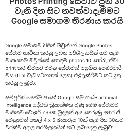
Photos Printing සේවාව ජුනි 30
වැනි දින සිට නවත්වාදැමීමට
Google සමාගම තීරණය කරයි
Google සමාගම විසින් ඔවුන්ගේ Google Photos
සේවාව භාවිතා කරනු ලබන පරිශීලකයින් හට සෑම
මාසයකම ඔවුන්ගේ හොඳම photos 10 තෝරා, ඒවා
print කර නිවසට එවන සේවාවක් පසුගිය පෙබරවාරි
මස (trial වැඩසටහනක් ලෙස) එළිදැක්වීමට කටයුතු
කරනු ලැබුවා.
සම්පූර්ණයෙන්ම පාහේ Google සමාගමේ artificial
intelligence පද්ධති ක්‍රියාත්මක වුණු මෙම සේවාවට
මාසිකව ඩොළර් 7.99ක මුදලක් අය කෙරුණු අතර ඒ
වෙනුවෙන් අඟල් 4 x 6 ඡායාරූප 10ක් සෑම දින 30කට
වරක්ම අදාල පරිශීලකයින් හට ලබාදෙනු ලැබුවා.