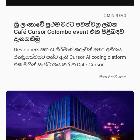
2 MIN READ
ශ්‍රී ලංකාවේ ප්‍රථම වරට පවත්වනු ලබන
Café Cursor Colombo event එක පිළිබඳව
දැනගනිමු
Developers සහ AI නිර්මාණකරුවන් අතර අතිශය
ජනප්‍රියත්වයට පත්ව ඇති Cursor AI coding platform
එක මගින් සංවිධානය කර න Café Cursor
මාස 8කට පෙර