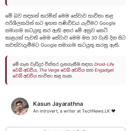
මේ බව සඳහන් කරමින් මෙම සේවාව භාවිතා කළ
පරිශීලකයින් හට ඉහත පණිවිඩය යැවීමට Google
සමාගම කටයුතු කර ඇති අතර මේ අනුව කෙටි
කාළයක් පැවති මෙම සේවාව මෙම මස 30 වැනි දින සිට
නවත්වාදැමීමට Google සමාගම කටයුතු කරනු ඇති.
මේ ගැන වැඩිදුර විස්තර දැනගැනීම සඳහා
Droid-Life
වෙබ් අඩවිය
,
The Verge වෙබ් අඩවිය
සහ
Engadget
වෙබ් අඩවිය
භාවිතා කළ හැක.
Kasun Jayarathna
An introvert, a writer at TechNews.LK ❤️