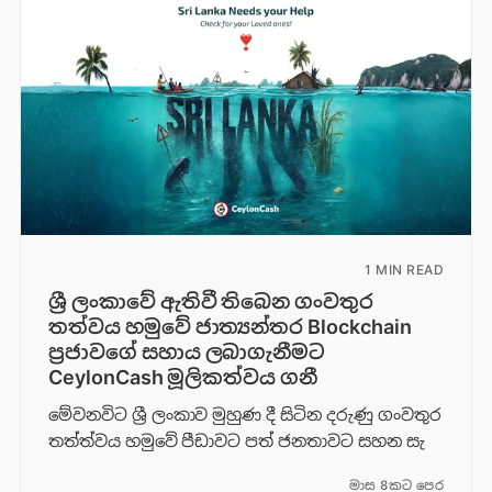
1 MIN READ
ශ්‍රී ලංකාවේ ඇතිවී තිබෙන ගංවතුර
තත්වය හමුවේ ජාත්‍යන්තර Blockchain
ප්‍රජාවගේ සහාය ලබාගැනීමට
CeylonCash මූලිකත්වය ග​නී
මේවනවිට ශ්‍රී ලංකාව මුහුණ දී සිටින දරුණු ගංවතුර
තත්ත්වය හමුවේ පීඩාවට පත් ජනතාවට සහන සැ
මාස 8කට පෙර