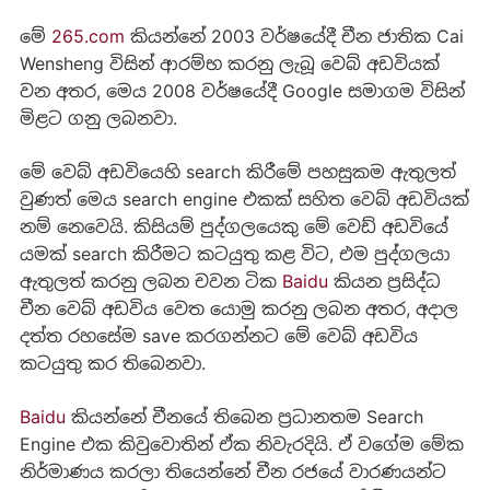
මේ
265.com
කියන්නේ 2003 වර්ෂයේදී චීන ජාතික Cai
Wensheng විසින් ආරම්භ කරනු ලැබූ වෙබ් අඩවියක්
වන අතර, මෙය 2008 වර්ෂයේදී Google සමාගම විසින්
මිළට ගනු ලබනවා.
මේ වෙබ් අඩවියෙහි search කිරීමේ පහසුකම ඇතුලත්
වුණත් මෙය search engine එකක් සහිත වෙබ් අඩවියක්
නම් නෙවෙයි. කිසියම් පුද්ගලයෙකු මේ වෙඩ් අඩවියේ
යමක් search කිරීමට කටයුතු කළ විට, එම පුද්ගලයා
ඇතුලත් කරනු ලබන චවන ටික
Baidu
කියන ප්‍රසිද්ධ
චීන වෙබ් අඩවිය වෙත යොමු කරනු ලබන අතර, අදාල
දත්ත රහසේම save කරගන්නට මේ වෙබ් අඩවිය
කටයුතු කර තිබෙනවා.
Baidu
කියන්නේ චීනයේ තිබෙන ප්‍රධානතම Search
Engine එක කිවුවොතින් ඒක නිවැරදියි. ඒ වගේම මේක
නිර්මාණය කරලා තියෙන්නේ චීන රජයේ වාරණයන්ට