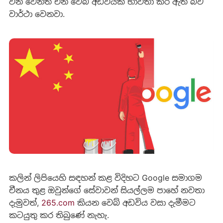
වන වෙනත් චීන වෙබ් අඩවියක් භාවිතා කර ඇති බව
වාර්ථා වෙනවා.
කලින් ලිපියෙහි සඳහන් කළ විදිහට Google සමාගම
චීනය තුළ ඔවුන්ගේ සේවාවන් සියල්ලම පාහේ නවතා
දැමුවත්,
265.com
කියන වෙබ් අඩවිය වසා දැමීමට
කටයුතු කර තිබුණේ නැහැ.