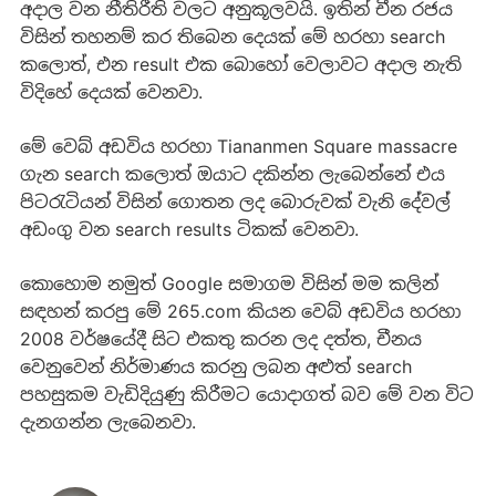
අදාල වන නීතිරීති වලට අනුකූලවයි. ඉතින් චීන රජය
විසින් තහනම් කර තිබෙන දෙයක් මේ හරහා search
කලොත්, එන result එක බොහෝ වෙලාවට අදාල නැති
විදිහේ දෙයක් වෙනවා.
මේ වෙබ් අඩවිය හරහා Tiananmen Square massacre
ගැන search කලොත් ඔයාට දකින්න ලැබෙන්නේ එය
පිටරැටියන් විසින් ගොතන ලද බොරුවක් වැනි දේවල්
අඩංගු වන search results ටිකක් වෙනවා.
කොහොම නමුත් Google සමාගම විසින් මම කලින්
සඳහන් කරපු මේ 265.com කියන වෙබ් අඩවිය හරහා
2008 වර්ෂයේදී සිට එකතු කරන ලද දත්ත, චීනය
වෙනුවෙන් නිර්මාණය කරනු ලබන අළුත් search
පහසුකම වැඩිදියුණු කිරීමට යොදාගත් බව මේ වන විට
දැනගන්න ලැබෙනවා.