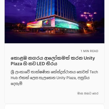
1 MIN READ
කොළඹ නගරය ආලෝකමත් කරන Unity
Plaza හි නව LED තිරය
ශ්‍රී ලංකාවේ තාක්ෂණික කේන්ද්‍රස්ථානය හෙවත් Tech
Hub එකක් ලෙස සැලකෙන Unity Plaza, පසුගිය
දෙසැම්
මාස 8කට පෙර