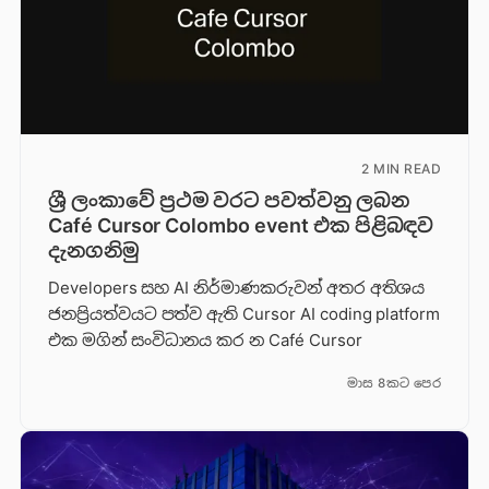
2 MIN READ
ශ්‍රී ලංකාවේ ප්‍රථම වරට පවත්වනු ලබන
Café Cursor Colombo event එක පිළිබඳව
දැනගනිමු
Developers සහ AI නිර්මාණකරුවන් අතර අතිශය
ජනප්‍රියත්වයට පත්ව ඇති Cursor AI coding platform
එක මගින් සංවිධානය කර න Café Cursor
මාස 8කට පෙර