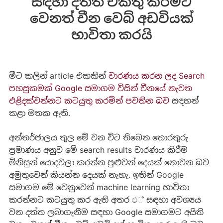
සඳහා දත්ත එකතු කිරීමට
වෙනත් චීන වෙබ් අඩවියක්
භාවිතා කරයි
මීට කලින් article එකකින්
වාරණය කරන ලද Search
පහසුකමක් Google සමාගම විසින් චීනයේ නැවත
එළිදක්වන්නට කටයුතු කරමින් පවතින බව
සඳහන්
කළා මතක ඇති.
අන්තර්ජාලය තුල මේ වන විට තිබෙන තොරතුරු
ප්‍රමාණය අනුව මේ search results වාරණය කිරීම
මිනිසුන් යොදවලා කරන්න පුළුවන් දෙයක් නොවන බව
අමුතුවෙන් කියන්න දෙයක් නැහැ. ඉතින් Google
සමාගම මේ වෙනුවෙන් machine learning භාවිතා
කරන්නට කටයුතු කර ඇති අතර එ් සඳහා අවශ්‍යය
වන දත්ත ලබාගැනීම සඳහා Google සමාගමට අයිති