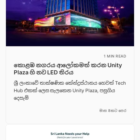
1 MIN READ
කොළඹ නගරය ආලෝකමත් කරන Unity
Plaza හි නව LED තිරය
ශ්‍රී ලංකාවේ තාක්ෂණික කේන්ද්‍රස්ථානය හෙවත් Tech
Hub එකක් ලෙස සැලකෙන Unity Plaza, පසුගිය
දෙසැම්
මාස 8කට පෙර