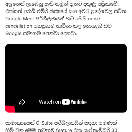
අලුතෙන් ලැබෙනු ඇති නමුත් දැනට දකුණු අප්‍රිකාවේ,
එක්සත් අරාබි එමීර් රාජ්‍යයේ සහ අවට ප්‍රදේශවල සිටින
Google Meet පරිශීලකයන් හට මෙම noise
cancellation පහසුකම භාවිතා කළ නොහැකි බව
Google සමාගම පෙන්වා දෙනවා.
සාමාන්‍යයෙන් G-Suite පරිශීලකයින් සඳහා පමණක්
හිමි වන මෙම නවතම feature එක සැප්තැම්බර් 30