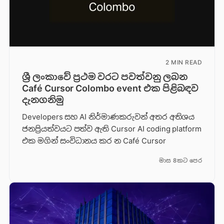
2 MIN READ
ශ්‍රී ලංකාවේ ප්‍රථම වරට පවත්වනු ලබන
Café Cursor Colombo event එක පිළිබඳව
දැනගනිමු
Developers සහ AI නිර්මාණකරුවන් අතර අතිශය
ජනප්‍රියත්වයට පත්ව ඇති Cursor AI coding platform
එක මගින් සංවිධානය කර න Café Cursor
මාස 8කට පෙර