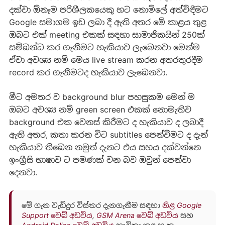
දක්වා ඕනෑම පරිශීලකයෙකු හට නොමිලේ අත්විඳීමට
Google සමාගම ඉඩ ලබා දී ඇති අතර මේ කාළය තුළ
ඔබට එක් meeting එකක් සඳහා සාමාජිකයින් 250ක්
සම්බන්ධ කර ගැනීමට හැකියාව ලැබෙනවා මෙන්ම
ඒවා අවශ්‍ය නම් මෙය live stream කරන අතරතුරදීම
record කර ගැනීමටද හැකියාව ලැබෙනවා.
මීට අමතර ව background blur පහසුකම මෙන් ම
ඔබට අවශ්‍ය නම් green screen එකක් නොමැතිව
background එක වෙනස් කිරීමට ද හැකියාව ද ලබාදී
ඇති අතර, කතා කරන විට subtitles පෙන්වීමට ද දැන්
හැකියාව තිබෙන නමුත් දැනට එය සහය දක්වන්නෙ
ඉංග්‍රීසි භාෂාව ට පමණක් වන බව ඔවුන් පෙන්වා
දෙනවා.
මේ ගැන වැඩිදුර විස්තර දැනගැනීම සඳහා
නිළ Google
Support වෙබ් අඩවිය
,
GSM Arena වෙබ් අඩවිය
සහ