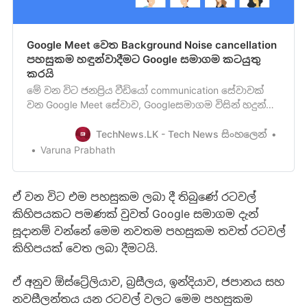
Google Meet වෙත Background Noise cancellation
පහසුකම හඳුන්වාදීමට Google සමාගම කටයුතු
කරයි
මේ වන විට ජනප්‍රිය වීඩියෝ communication සේවාවක්
වන Google Meet සේවාව, Googleසමාගම විසින් හදුන්වා
දෙන ලද්දේ 2017 වසරේදීයි. ඔන්න දැන්, මෙය හඳුන්වා දී
වසර තුනකට පසු Google සමාගම විසින් Google Meet
TechNews.LK - Tech News සිංහලෙන්
වෙත AIහැකියාවෙන් බලගැන්වෙන noise cancellation
Varuna Prabhath
option එක හඳුන්වා දීමට කටයුතු කර තිබෙනබව වාර්ථා
වෙනවා. …
ඒ වන විට එම පහසුකම ලබා දී තිබුණේ රටවල්
කිහිපයකට පමණක් වුවත් Google සමාගම දැන්
සූදානම් වන්නේ මෙම නවතම පහසුකම තවත් රටවල්
කිහිපයක් වෙත ලබා දීමටයි.
ඒ අනුව ඕස්ට්‍රේලියාව, බ්‍රසීලය, ඉන්දියාව, ජපානය සහ
නවසීලන්තය යන රටවල් වලට මෙම පහසුකම