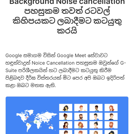
Background Noise cancellation
පහසුකම තවත් රටවල්
කිහිපයකට ලබාදීමට කටයුතු
කරයි
Google සමාගම විසින් Google Meet සේවාවට
හඳුන්වාදුන් Noice Cancellation පහසුකම ඔවුන්ගේ G-
Suite පරිශීලකයින් හට ලබාදීමට කටයුතු කිරීම
පිළිබඳව දීර්ඝ විස්තරයක් මිට පෙර අපි ඔබට ඉදිරිපත්
කළා ඔබට මතක ඇති.