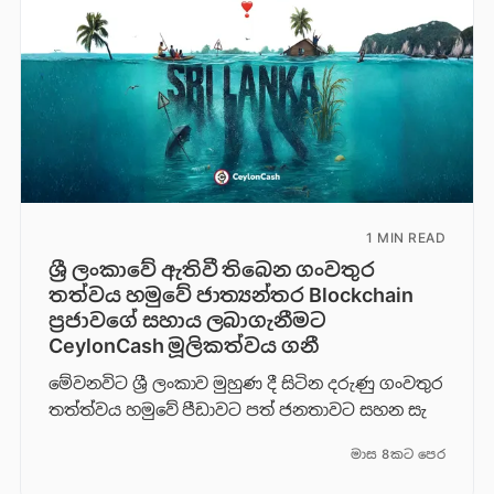
1 MIN READ
ශ්‍රී ලංකාවේ ඇතිවී තිබෙන ගංවතුර
තත්වය හමුවේ ජාත්‍යන්තර Blockchain
ප්‍රජාවගේ සහාය ලබාගැනීමට
CeylonCash මූලිකත්වය ග​නී
මේවනවිට ශ්‍රී ලංකාව මුහුණ දී සිටින දරුණු ගංවතුර
තත්ත්වය හමුවේ පීඩාවට පත් ජනතාවට සහන සැ
මාස 8කට පෙර