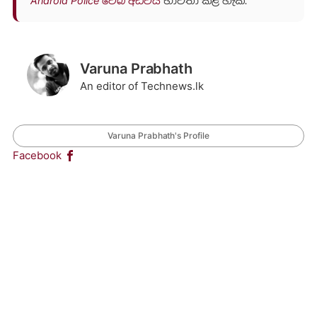
Android Police වෙබ් අඩවිය
භාවිතා කළ හැක.
Varuna Prabhath
An editor of Technews.lk
Varuna Prabhath's Profile
Facebook