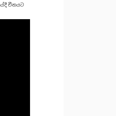
ේදී චීනයට