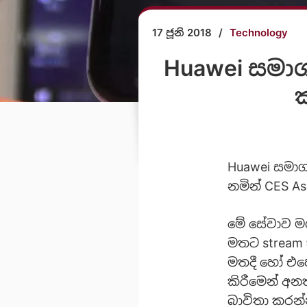
17 ජූනි 2018
/
Technology
Huawei සමාග
ක
Huawei සමාග
නමින් CES Asi
මේ සේවාව මග
මතට stream 
මතදී හෝ එහෙ
කිරීමෙන් අන
බාවිතා කරන