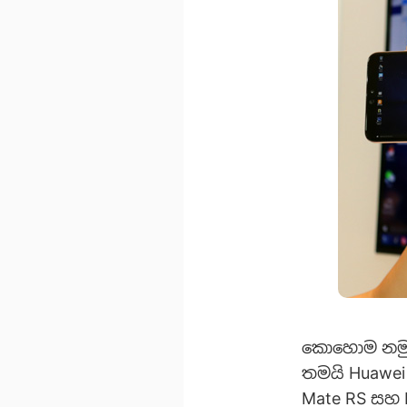
කොහොම නමුත්
තමයි Huawei 
Mate RS සහ 