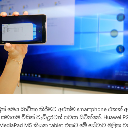
 මෙය බාවිතා කිරීමට අළුත්ම smartphone එකක් අ
සමාගම විසින් වැඩිදුරටත් පවසා සිටින්නේ. Huawei P2
MediaPad M5 කියන tablet එකට මේ සේවාව මූලික 