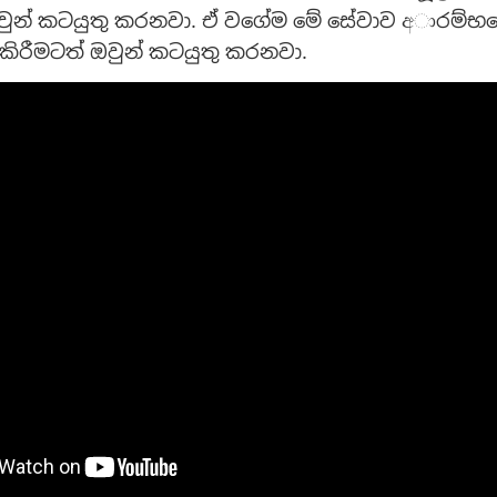
වුන් කටයුතු කරනවා. ඒ වගේම මේ සේවාව අාරම්භය
කිරීමටත් ඔවුන් කටයුතු කරනවා.