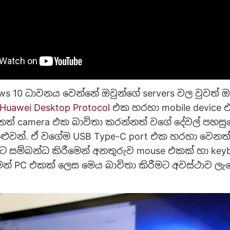
ws 10 ධාවනය වෙන්නේ ඔවුන්ගේ servers වල වුවත් ඔව
Huawei Desktop Protocol
එක හරහා mobile device එ
නත් camera එක බාවිතා කරන්නත් වගේ දේවල් පහසු
ළුවන්. ඒ වගේම USB Type-C port එක හරහා වෙනත් 
ට සම්බන්ධ කිරීමෙන් අනතුරුව mouse එකක් හා key
මෙන් PC එකක් ලෙස මෙය බාවිතා කිරීමට අවස්ථාව ල