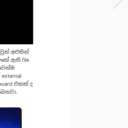
ුන් අළුතින්
කේ ඇති file
වෙන්ම
external
board එකක් ද
ැබෙනවා.