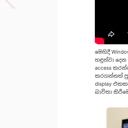
මෙහිදී Windo
හඳුන්වා දෙන
access කරන්
කරගන්නත් පු
display එකක
බාවිතා කිරී