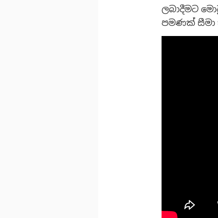
ලබාදීමට මො
පමණක් සීමා 