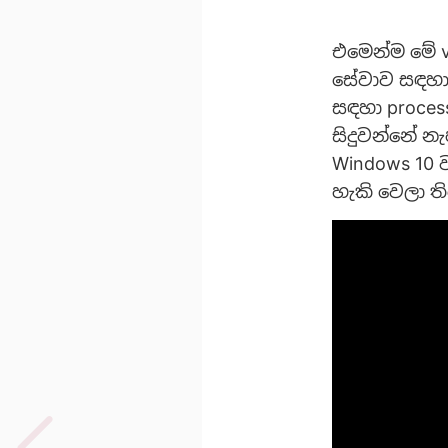
එමෙන්ම මේ v
සේවාව සඳහා 
සඳහා proces
සිදුවන්නේ නැ
Windows 10 
හැකි වෙලා ත