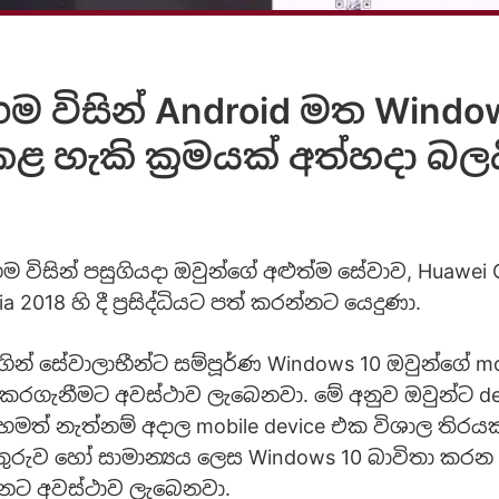
ම විසින් Android මත Wind
ළ හැකි ක්‍රමයක් අත්හදා බල
ම විසින් පසුගියදා ඔවුන්ගේ අළුත්ම සේවාව, Huawei
a 2018 හි දී ප්‍රසිද්ධියට පත් කරන්නට යෙදුණා.
ින් සේවාලාභීන්ට සම්පූර්ණ Windows 10 ඔවුන්ගේ mob
කරගැනීමට අවස්ථාව ලැබෙනවා. මේ අනුව ඔවුන්ට d
මත් නැත්නම් අදාල mobile device එක විශාල තිර
තුරුව හෝ සාමාන්‍යය ලෙස Windows 10 බාවිතා ක
්නට අවස්ථාව ලැබෙනවා.