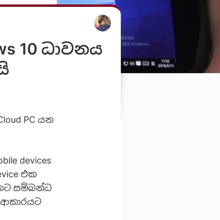
ows 10 ධාවනය
යි
 Cloud PC යන
ile devices
evice එක
යකට සම්බන්ධ
රන ආකාරයට