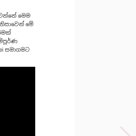
වෙන්නේ මෙම
නිසාවෙන් මේ
ීමක්
ම්පූර්ණ
wei සමාගමට