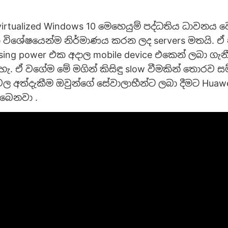
irtualized Windows 10 මෙහෙයුම් පද්ධතිය ධාවනය 
විශේෂයෙන්ම නිර්මාණය කරන ලද servers මතයි. ඒ 
sing power එක අදාල mobile device එකෙන් ලබා ගැන
හැ. ඒ වගේම මේ මගින් කිසිඳු slow වීමකින් තොරව ස
වල අත්දැකීම ඔවුන්ගේ සේවාලාභීන්ට ලබා දීමට Hua
ිබෙනවා .