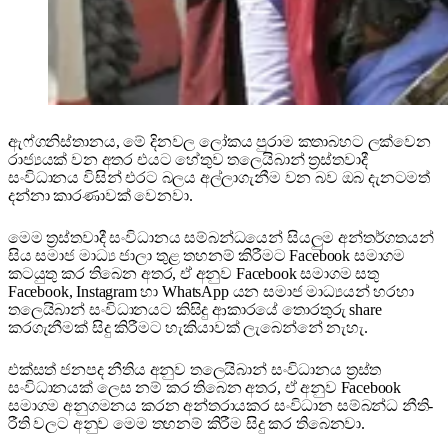
ඇෆ්ගනිස්තානය, මේ දිනවල ලෝකය පුරාම කතාබහට ලක්වෙන
රාජ්‍යයක් වන අතර එයට හේතුව තලෙයිබාන් ත්‍රස්තවාදී
සංවිධානය විසින් එරට බලය අල්ලාගැනීම වන බව ඔබ දැනටමත්
දන්නා කාරණාවක් වෙනවා.
මෙම ත්‍රස්තවාදී සංවිධානය සම්බන්ධයෙන් සියලුම අන්තර්ගතයන්
සිය සමාජ මාධ්‍ය ජාලා තුළ තහනම් කිරීමට Facebook සමාගම
කටයුතු කර තිබෙන අතර, ඒ අනුව Facebook සමාගම සතු
Facebook, Instagram හා WhatsApp යන සමාජ මාධ්‍යයන් හරහා
තලෙයිබාන් සංවිධානයට කිසිදු ආකාරයේ තොරතුරු share
කරගැනීමක් සිදු කිරීමට හැකියාවක් ලැබෙන්නේ නැහැ.
එක්සත් ජනපද නීතිය අනුව තලෙයිබාන් සංවිධානය ත්‍රස්ත
සංවිධානයක් ලෙස නම් කර තිබෙන අතර, ඒ අනුව Facebook
සමාගම අනුගමනය කරන අන්තරායකර සංවිධාන සම්බන්ධ නීති-
රීති වලට අනුව මෙම තහනම් කිරීම සිදු කර තිබෙනවා.