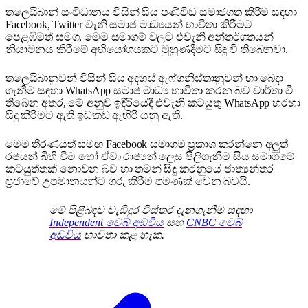
තලෙයිබාන් සංවිධානය විසින් සිය පණිවිඩ සමාජගත කිරීම සඳහා
Facebook, Twitter වැනි සමාජ මාධ්‍යයන් භාවිතා කිරීමට
පෙළඹීමත් සමග, මෙම සමාගම් වලට එවැනි අන්තර්ගතයන්
නියාමනය කිරීමේ අභියෝගයකට මුහුණදීමට සිදු වී තිබෙනවා.
තලෙයිබානුවන් විසින් සිය අදහස් ඇෆ්ගනිස්තානුවන් හා බෙදා
ගැනීම සඳහා WhatsApp සමාජ මාධ්‍ය භාවිතා කරන බව වාර්තා වී
තිබෙන අතර, මේ අනුව ඉදිරියේදී එවැනි කටයුතු WhatsApp හරහා
සිදු කිරීමට ඇති ඉඩකඩ ඇහිරී යනු ඇති.
මෙම තීරණයත් සමඟ Facebook සමාගම ප්‍රකාශ කරන්නෙ අලුත්
රජයන් බිහි වීම හෝ ඒවා රාජ්‍යන් ලෙස පිලිගැනීම සිය සමාගමේ
කටයුත්තක් නොවන බව හා තමන් සිදු කරනුයේ ජාත්‍යන්තර
ප්‍රජාවේ උපමානයන්ට ගරු කිරීම පමණක් වෙන බවයි.
මේ පිළිබඳව වැඩිදුර විස්තර දැනගැනීම සඳහා
Independent වෙබ් අඩවිය
සහ
CNBC වෙබ්
අඩවිය
භාවිතා කළ හැක.