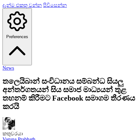
දැන්ම එකතු වන්න
පිවිසෙන්න
Preferences
News
තලෙයිබාන් සංවිධානය සම්බන්ධ සියලු
අන්තර්ගතයන් සිය සමාජ මාධ්‍යයන් තුළ
තහනම් කිරීමට Facebook සමාගම තීරණය
කරයි
කතුවරයා
Varuna Prabhath