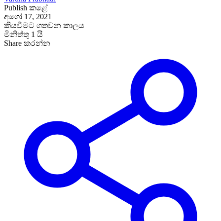
Publish කළේ
අගෝ 17, 2021
කියවීමට ගතවන කාලය
මිනිත්තු 1 යි
Share කරන්න