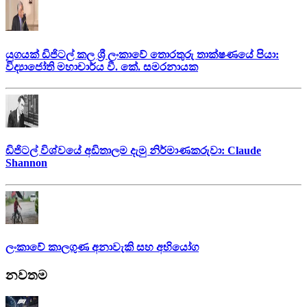
යුගයක් ඩිජිටල් කල ශ්‍රී ලංකාවේ තොරතුරු තාක්ෂණයේ පියා:
විද්‍යාජෝති මහාචාර්ය වී. කේ. සමරනායක
ඩිජිටල් විශ්වයේ අඩිතාලම දැමු නිර්මාණකරුවා: Claude
Shannon
ලංකාවේ කාලගුණ අනාවැකි සහ අභියෝග
නවතම