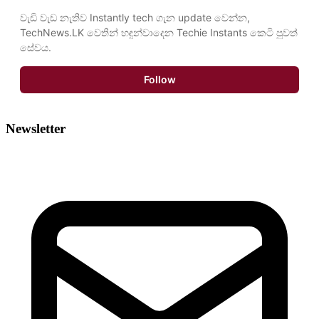
වැඩි වැඩ නැතිව Instantly tech ගැන update වෙන්න, 
TechNews.LK වෙතින් හඳුන්වාදෙන Techie Instants කෙටි පුවත් 
සේවය.
Follow
Newsletter