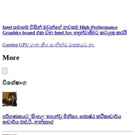
Intel සමාගම විසින් ඔවුන්ගේ නවතම High-Performance
Graphics brand එක වන Intel Arc හඳුන්වාදීමට කටයුතු කරයි
Gaming GPU ගැන කියූ සැනින්ම මතකයට නැ
More
විශේෂාංග
පරිගණකයට 'සිංහල' ඉගැන්වූ මිනිසා: ජ්‍යෙෂ්ඨ කථිකාචාර්ය
ආචාර්ය එස්.ටී. නන්දසාර