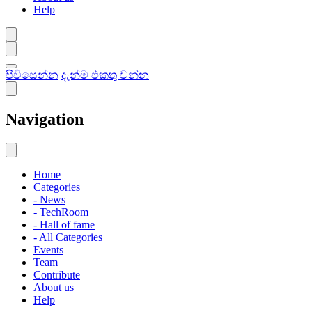
Help
පිවිසෙන්න
දැන්ම එකතු වන්න
Navigation
Home
Categories
- News
- TechRoom
- Hall of fame
- All Categories
Events
Team
Contribute
About us
Help