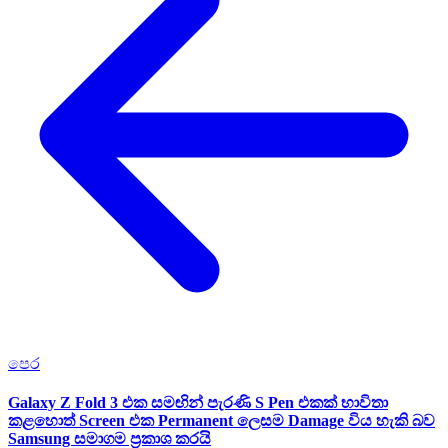
පෙර
Galaxy Z Fold 3 එක සමඟින් පැරණි S Pen එකක් භාවිතා
කළහොත් Screen එක Permanent ලෙසම Damage විය හැකි බව
Samsung සමාගම ප්‍රකාශ කරයි