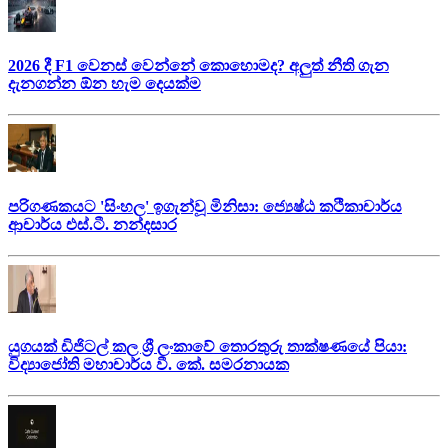
2026 දී F1 වෙනස් වෙන්නේ කොහොමද? අලුත් නීති ගැන
දැනගන්න ඕන හැම දෙයක්ම
පරිගණකයට 'සිංහල' ඉගැන්වූ මිනිසා: ජ්‍යෙෂ්ඨ කථිකාචාර්ය
ආචාර්ය එස්.ටී. නන්දසාර
යුගයක් ඩිජිටල් කල ශ්‍රී ලංකාවේ තොරතුරු තාක්ෂණයේ පියා:
විද්‍යාජෝති මහාචාර්ය වී. කේ. සමරනායක