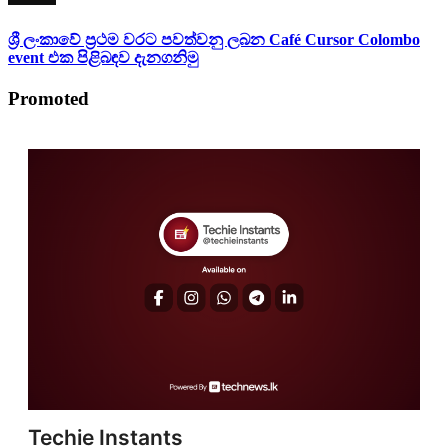
ශ්‍රී ලංකාවේ ප්‍රථම වරට පවත්වනු ලබන Café Cursor Colombo
event එක පිළිබඳව දැනගනිමු
Promoted
Techie Instants