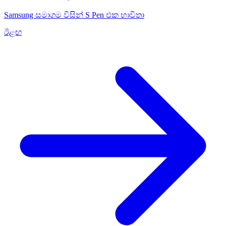
Samsung සමාගම විසින් S Pen එක භාවිතා
ඊළඟ