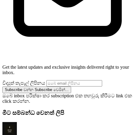
Get the latest updates and exclusive insights delivered right to your
inbox.
විද්‍යුත් තැපැල් ලිපිනය
Subscribe වන්න
Subscribe වෙමින්...
ඔබේ inbox පරීක්ෂා කර subscription එක තහවුරු කිරීමට link එක
click කරන්න.
මීට සම්බන්ධ වෙනත් ලිපි