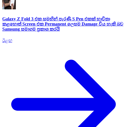
Galaxy Z Fold 3 එක සමඟින් පැරණි S Pen එකක් භාවිතා
කළහොත් Screen එක Permanent ලෙසම Damage විය හැකි බව
Samsung සමාගම ප්‍රකාශ කරයි
ඊළඟ