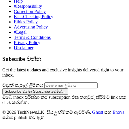
Help
#Responsibility
Correction Policy
Fact-Checking Policy
Ethics Policy
Advertising Policy
#Legal
Terms & Conditions
Privacy Policy
Disclaimer
Subscribe වන්න
Get the latest updates and exclusive insights delivered right to your
inbox.
විද්‍යුත් තැපැල් ලිපිනය
Subscribe වන්න
Subscribe වෙමින්...
ඔබේ inbox පරීක්ෂා කර subscription එක තහවුරු කිරීමට link එක
click කරන්න.
© 2026 TechNews.LK. සියලු හිමිකම් ඇවිරිණි.
Ghost
සහ
Enova
සමඟ publish කර ඇත.