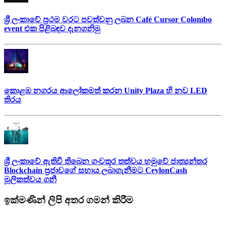
ශ්‍රී ලංකාවේ ප්‍රථම වරට පවත්වනු ලබන Café Cursor Colombo
event එක පිළිබඳව දැනගනිමු
කොළඹ නගරය ආලෝකමත් කරන Unity Plaza හි නව LED
තිරය
ශ්‍රී ලංකාවේ ඇතිවී තිබෙන ගංවතුර තත්වය හමුවේ ජාත්‍යන්තර
Blockchain ප්‍රජාවගේ සහාය ලබාගැනීමට CeylonCash
මූලිකත්වය ග​නී
ඉක්මණින් ලිපි අතර ගමන් කිරීම