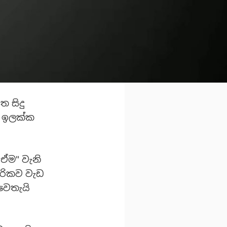
ත සිදු
ීම ඉලක්ක
 ඒම" වැනි
රීරිකව වැඩ
වෙතැයි