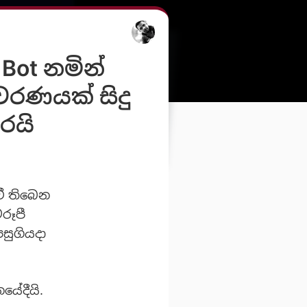
 Bot නමින්
රණයක් සිදු
රයි
වී තිබෙන
රූපී
සුගියදා
යේදීයි.