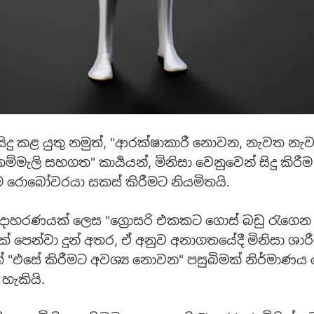
් සිදු කළ යුතු නමුත්, "ආරක්ෂාකාරී නොවන, නැවත නැව
්මැලි සහගත" කාර්‍යයන්, මිනිසා වෙනුවෙන් සිදු කිර
රොබෝවරයා සකස් කිරීමට නියමිතයි.
 උදාහරණයක් ලෙස "ග්‍රොසරි එකකට ගොස් බඩු රැගෙන
ෙයක් පෙන්වා දුන් අතර, ඒ අනුව අනාගතයේදී මිනිසා ශා
ත් "එසේ කිරීමට අවශ්‍ය නොවන" පසුබිමක් නිර්මාණය 
හැකියි.