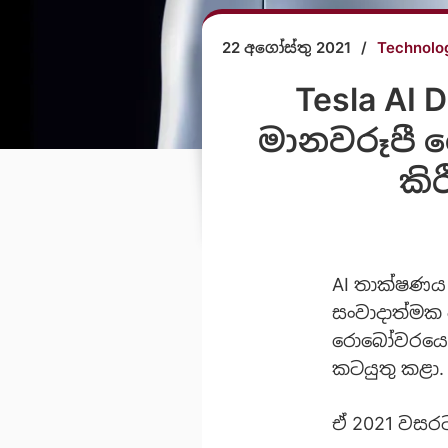
22 අගෝස්තු 2021
/
Technolo
Tesla AI 
මානවරූපී 
කි
AI තාක්ෂණය 
සංවාදාත්මක 
රොබෝවරයෙක් 
කටයුතු කළා.
ඒ 2021 වසරට