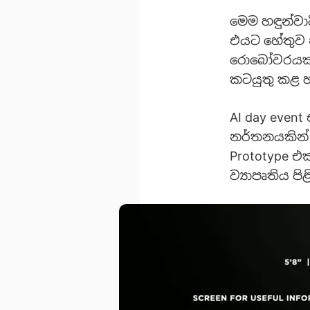
මෙම හඳුන්ව
එයට හේතුව න
රොබෝවරයකු, 
කටයුතු කළ හ
AI day even
නර්තනයකින් 
Prototype එ
ව්‍යාපෘතිය 