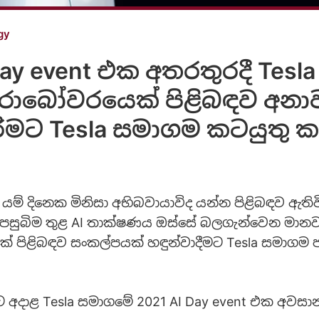
gy
Day event එක අතරතුරදී Tesla
රොබෝවරයෙක් පිළිබඳව අනාව
රීමට Tesla සමාගම කටයුතු ක
යම් දිනෙක මිනිසා අභිබවායාවිද යන්න පිළිබඳව ඇති
පසුබිම තුළ AI තාක්ෂණය ඔස්සේ බලගැන්වෙන මානව
පිළිබඳව සංකල්පයක් හඳුන්වාදීමට Tesla සමාගම ප
 අදාළ Tesla සමාගමේ 2021 AI Day event එක අවසාන