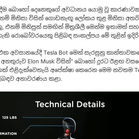
ාදීම බොහෝ දෙනෙකුගේ අවධානය යොමු වූ කාරණාවක්
ම් මිනිසා විසින් ගොඩනැඟූ ලෝකය තුළ මිනිසා අතර
එනම් මිනිසුන් සමඟින් මිත්‍රශීලී මෙන්ම ඉතාමත් 
ැකි රොබෝවරයෙකු පිළිබඳ සංකල්පය මේ තුළින් ඉදිරිප
t එක අවසානයේදී Tesla Bot මෙන් සැරසුනු කාන්තාවක
අනතුරුව Elon Musk විසින්" බොහෝ දුරට ඊළඟ වසරේ
කක් එළිදැක්වෙතැයි අපේක්ෂා කෙරෙන මෙම නවතම Te
පිළිබඳව අනාවරණය කළා.