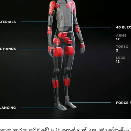
්‍රකාශ කරන පරිදි අඩි 5 යි අඟල් 8 ක් උස, කිලෝග්‍රෑම්