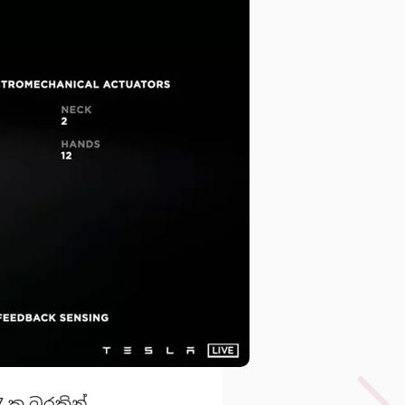
 57 ක බරකින්