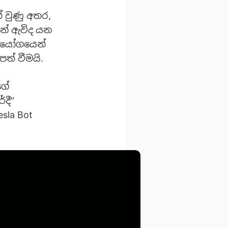
 වුණු අතර,
ින් ඇවිද යන
සහයෝගයෙන්
ත් වීමයි.
ගේ
දී"
sla Bot