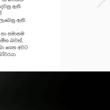
පදවනු ඇති
්
ලැබෙනු ඇති.
ඒ හා සමානම
මිත බවත්,
ලබා ගෙන අවට
බෝවරයා