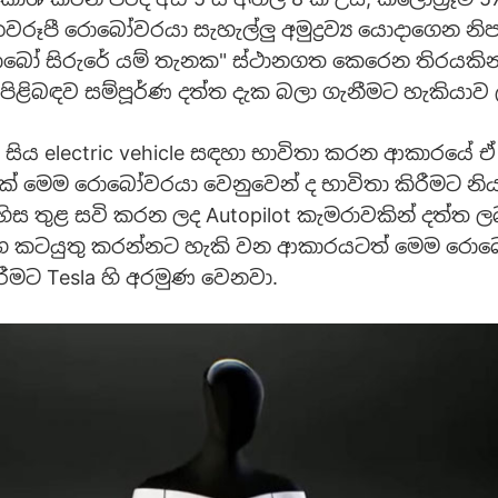
නවරූපී රොබෝවරයා සැහැල්ලු අමුද්‍රව්‍ය යොදාගෙන නි
බෝ සිරුරේ යම් තැනක" ස්ථානගත කෙරෙන තිරයකින
ළිබඳව සම්පූර්ණ දත්ත දැක බලා ගැනීමට හැකියාව 
 සිය electric vehicle සඳහා භාවිතා කරන ආකාරයේ 
් මෙම රොබෝවරයා වෙනුවෙන් ද භාවිතා කිරීමට නිය
ස තුළ සවි කරන ලද Autopilot කැමරාවකින් දත්ත 
ඟ කටයුතු කරන්නට හැකි වන ආකාරයටත් මෙම රො
රීමට Tesla හි අරමුණ වෙනවා.