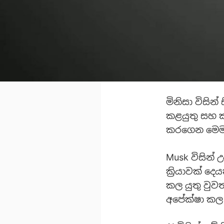
මිනිසා විසින
කළයුතු සහ කම
කරගෙන මෙම 
Musk විසින්
ක්‍රියාවක් ද
කල යුතු වුව
අපේක්ෂා කල 