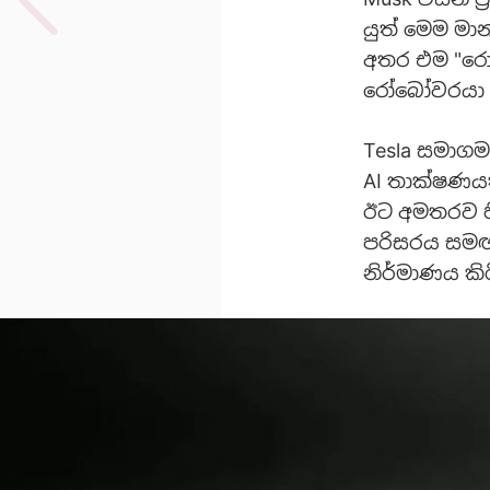
යුත් මෙම මා
අතර එම "රො
රෝබෝවරයා පි
Tesla සමාගම
AI තාක්ෂණයක
ඊට අමතරව හි
පරිසරය සම
නිර්මාණය කි