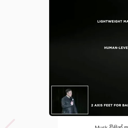
Musk විසින් ප