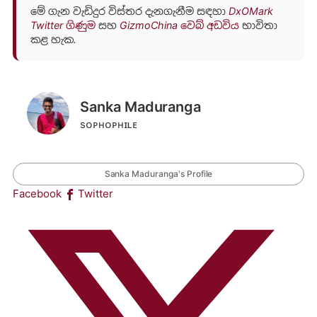
මේ ගැන වැඩිදුර විස්තර දැනගැනීම සඳහා
DxOMark
Twitter ගිණුම
සහ
GizmoChina වෙබ් අඩවිය
භාවිතා
කළ හැක.
Sanka Maduranga
sᴏᴘʜᴏᴘʜɪʟᴇ
Sanka Maduranga's Profile
Facebook
Twitter