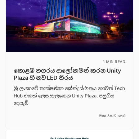
1 MIN READ
කොළඹ නගරය ආලෝකමත් කරන Unity
Plaza හි නව LED තිරය
ශ්‍රී ලංකාවේ තාක්ෂණික කේන්ද්‍රස්ථානය හෙවත් Tech
Hub එකක් ලෙස සැලකෙන Unity Plaza, පසුගිය
දෙසැම්
මාස 8කට පෙර