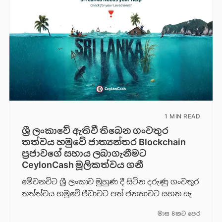
1 MIN READ
ශ්‍රී ලංකාවේ ඇතිවී තිබෙන ගංවතුර
තත්වය හමුවේ ජාත්‍යන්තර Blockchain
ප්‍රජාවගේ සහාය ලබාගැනීමට
CeylonCash මූලිකත්වය ග​නී
මේවනවිට ශ්‍රී ලංකාව මුහුණ දී සිටින දරුණු ගංවතුර
තත්ත්වය හමුවේ පීඩාවට පත් ජනතාවට සහන සැ
මාස 8කට පෙර