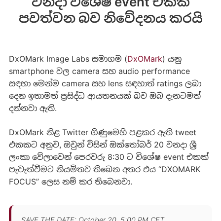
වනදා විශේෂ event එකක්
පවත්වන බව නිවේදනය කරයි
DxOMark Image Labs සමාගම (
DxOMark
) යනු
smartphone වල camera සහ audio performance
සඳහා මෙන්ම camera සහ lens සඳහාත් ratings ලබා
දෙන ඉතාමත් ප්‍රසිද්ධ ආයතනයක් බව ඔබ දැනටමත්
දන්නවා ඇති.
DxOMark නිළ Twitter ගිණුමෙහි පළකර ඇති tweet
එකකට අනුව, ඔවුන් විසින් ඔක්තෝබර් 20 වනදා ශ්‍රී
ලංකා වේලාවෙන් පෙරවරු 8:30 ට විශේෂ event එකක්
පැවැත්වීමට නියමිතව තිබෙන අතර එය “DXOMARK
FOCUS” ලෙස නම් කර තිබෙනවා.
SAVE THE DATE: October 20, 5:00 PM CET.