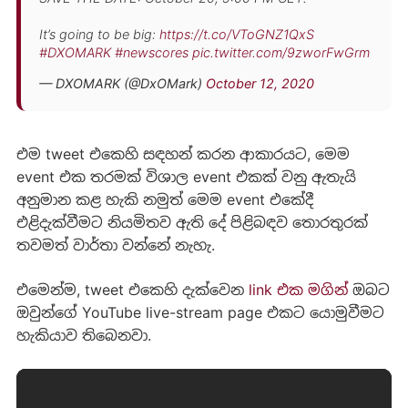
It’s going to be big:
https://t.co/VToGNZ1QxS
#DXOMARK
#newscores
pic.twitter.com/9zworFwGrm
— DXOMARK (@DxOMark)
October 12, 2020
එම tweet එකෙහි සඳහන් කරන ආකාරයට, මෙම
event එක තරමක් විශාල event එකක් වනු ඇතැයි
අනුමාන කළ හැකි නමුත් මෙම event එකේදී
එළිදැක්වීමට නියමිතව ඇති දේ පිළිබඳව තොරතුරක්
තවමත් වාර්තා වන්නේ නැහැ.
එමෙන්ම, tweet එකෙහි දැක්වෙන
link එක මගින්
ඔබට
ඔවුන්ගේ YouTube live-stream page එකට යොමුවීමට
හැකියාව තිබෙනවා.