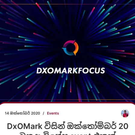
14 ඔක්තෝබර් 2020
/
Events
DxOMark විසින් ඔක්තෝම්බර් 20