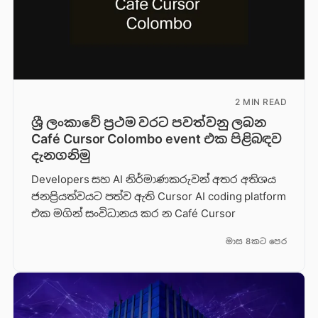
2 MIN READ
ශ්‍රී ලංකාවේ ප්‍රථම වරට පවත්වනු ලබන
Café Cursor Colombo event එක පිළිබඳව
දැනගනිමු
Developers සහ AI නිර්මාණකරුවන් අතර අතිශය
ජනප්‍රියත්වයට පත්ව ඇති Cursor AI coding platform
එක මගින් සංවිධානය කර න Café Cursor
මාස 8කට පෙර