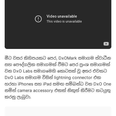
මීට වසර කිහිපයකට පෙර, DxOMark සමාගම ස්වාධීන
සහ පෞද්ගලික සමාගමක් වීමට පෙර ප්‍රංශ සමාගමක්
වන DxO Labs සමාගමෙහි කොටසක් වූ අතර එවකට
DxO Labs සමාගම විසින් lightning connector එක
හරහා iPhones සහ iPad සමඟ සම්බන්ධ වන DxO One
නමින් camera accessory එකක් නිකුත් කිරීමට කටයුතු
කරනු ලැබුවා.