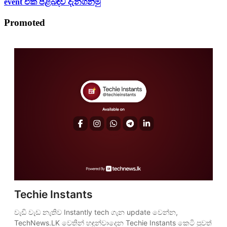
event එක පිළිබඳව දැනගනිමු
Promoted
Techie Instants
වැඩි වැඩ නැතිව Instantly tech ගැන update වෙන්න, 
TechNews.LK වෙතින් හඳුන්වාදෙන Techie Instants කෙටි පුවත් 