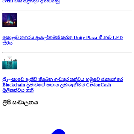
event එක පිළිබඳව දැනගනිමු
කොළඹ නගරය ආලෝකමත් කරන Unity Plaza හි නව LED
තිරය
ශ්‍රී ලංකාවේ ඇතිවී තිබෙන ගංවතුර තත්වය හමුවේ ජාත්‍යන්තර
Blockchain ප්‍රජාවගේ සහාය ලබාගැනීමට CeylonCash
මූලිකත්වය ග​නී
ලිපි සංචාලනය