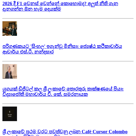
2026 දී F1 වෙනස් වෙන්නේ කොහොමද? අලුත් නීති ගැන
දැනගන්න ඕන හැම දෙයක්ම
පරිගණකයට 'සිංහල' ඉගැන්වූ මිනිසා: ජ්‍යෙෂ්ඨ කථිකාචාර්ය
ආචාර්ය එස්.ටී. නන්දසාර
යුගයක් ඩිජිටල් කල ශ්‍රී ලංකාවේ තොරතුරු තාක්ෂණයේ පියා:
විද්‍යාජෝති මහාචාර්ය වී. කේ. සමරනායක
ශ්‍රී ලංකාවේ ප්‍රථම වරට පවත්වනු ලබන Café Cursor Colombo