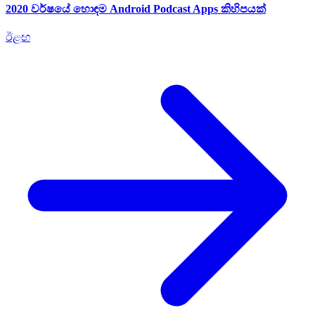
2020 වර්ෂයේ හොඳම Android Podcast Apps කිහිපයක්
ඊළඟ