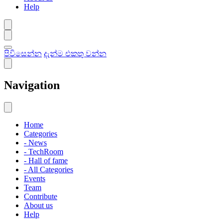
Help
පිවිසෙන්න
දැන්ම එකතු වන්න
Navigation
Home
Categories
- News
- TechRoom
- Hall of fame
- All Categories
Events
Team
Contribute
About us
Help