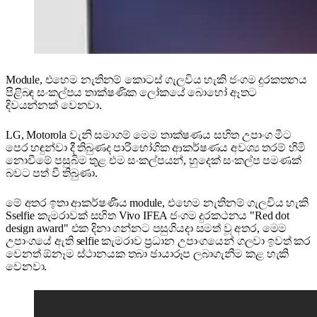
Module, එහෙම නැතිනම් කොටස් ගැලවිය හැකි ජංගම දුරකතනය
පිළිබඳ සංකල්පය තාක්ෂණික ලෝකයේ බොහෝ ඈතට
දිවයන්නක් වෙනවා.
LG, Motorola වැනි සමාගම් මෙම තාක්ෂණය සහිත උපාංග මීට
පෙර හඳුන්වා දී තිබුණද පාරිභෝගික ආකර්ෂණය අවශ්‍ය තරම් හිමි
නොවීමේ පසුබිම තුළ එම සංකල්පයන්, හුදෙක් සංකල්ප පමණක්
බවට පත් වී තිබුණා.
මේ අතර ඉතා ආකර්ෂණීය module, එහෙම නැතිනම් ගැලවිය හැකි
Sselfie කැමරාවක් සහිත Vivo IFEA ජංගම දුරකථනය "Red dot
design award" එක දිනා ගන්නට පසුගියදා සමත් වූ අතර, මෙම
උපාංගයේ ඇති selfie කැමරාව ප්‍රධාන උපාංගයෙන් ගලවා ඉවත් කර
වෙනත් ඕනෑම ස්ථානයක තබා ඡායාරූප ලබාගැනීම කළ හැකි
වෙනවා.