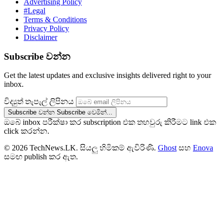
Advertising Policy
#Legal
Terms & Conditions
Privacy Policy
Disclaimer
Subscribe වන්න
Get the latest updates and exclusive insights delivered right to your
inbox.
විද්‍යුත් තැපැල් ලිපිනය
Subscribe වන්න
Subscribe වෙමින්...
ඔබේ inbox පරීක්ෂා කර subscription එක තහවුරු කිරීමට link එක
click කරන්න.
© 2026 TechNews.LK. සියලු හිමිකම් ඇවිරිණි.
Ghost
සහ
Enova
සමඟ publish කර ඇත.