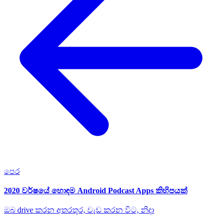
පෙර
2020 වර්ෂයේ හොඳම Android Podcast Apps කිහිපයක්
ඔබ drive කරන අතරතුර, වැඩ කරන විට, නිදා