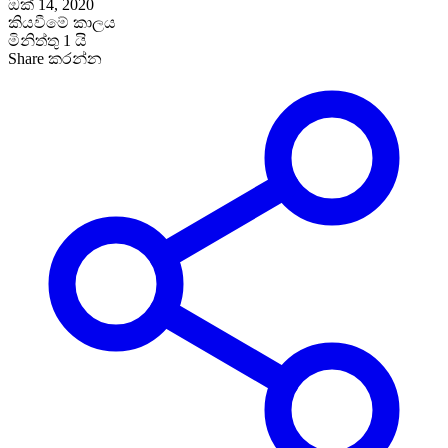
ඔක් 14, 2020
කියවීමේ කාලය
මිනිත්තු 1 යි
Share කරන්න