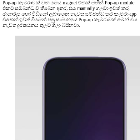
Pop-up කැමරාවක් වන මෙය magnet එකක් මඟින් Pop-up module
එකට සම්බන්ධ වී තිබෙන අතර, එය manually ගලවා ඉවත් කර,
ඡායාරූප හෝ වීඩියෝ ලබාගෙන නැවත සම්බන්ධ කර කැමරා app
එකෙන් ඉවත් වීමෙන් පසු සාමාන්‍යය Pop-up කැමරාවක් මෙන් එය
නැවත දුරකථනය තුලට ගිලා බසිනවා.