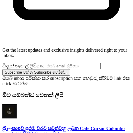
Get the latest updates and exclusive insights delivered right to your
inbox.
විද්‍යුත් තැපැල් ලිපිනය
Subscribe වන්න
Subscribe වෙමින්...
ඔබේ inbox පරීක්ෂා කර subscription එක තහවුරු කිරීමට link එක
click කරන්න.
මීට සම්බන්ධ වෙනත් ලිපි
ශ්‍රී ලංකාවේ ප්‍රථම වරට පවත්වනු ලබන Café Cursor Colombo