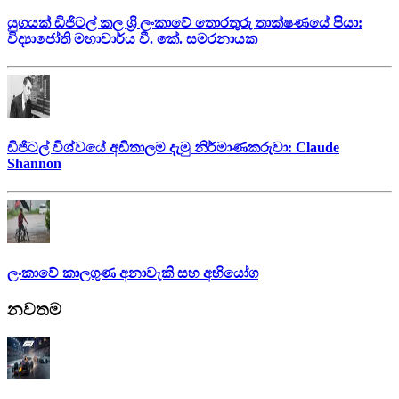
යුගයක් ඩිජිටල් කල ශ්‍රී ලංකාවේ තොරතුරු තාක්ෂණයේ පියා:
විද්‍යාජෝති මහාචාර්ය වී. කේ. සමරනායක
ඩිජිටල් විශ්වයේ අඩිතාලම දැමු නිර්මාණකරුවා: Claude
Shannon
ලංකාවේ කාලගුණ අනාවැකි සහ අභියෝග
නවතම