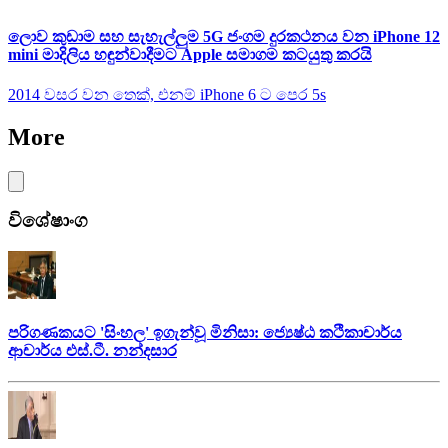
ලොව කුඩාම සහ සැහැල්ලුම 5G ජංගම දුරකථනය වන iPhone 12
mini මාදිලිය හඳුන්වාදීමට Apple සමාගම කටයුතු කරයි
2014 වසර වන තෙක්, එනම් iPhone 6 ට පෙර 5s
More
විශේෂාංග
පරිගණකයට 'සිංහල' ඉගැන්වූ මිනිසා: ජ්‍යෙෂ්ඨ කථිකාචාර්ය
ආචාර්ය එස්.ටී. නන්දසාර