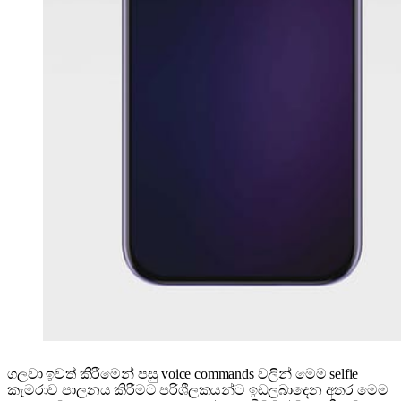
ගලවා ඉවත් කිරීමෙන් පසු voice commands වලින් මෙම selfie
කැමරාව පාලනය කිරීමට පරිශීලකයන්ට ඉඩලබාදෙන අතර මෙම