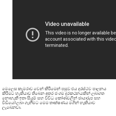
මෙලෙස කැමරාව වෙන් කිරීමෙන් පසුව එය දුරස්ථව පාලනය
කිරීමට හැකියාව තිබෙන අතර ජංගම දුරකථනයකින් ලබාගත
නොහැකි ඉතා සියුම් සහ විවිධ කෝණවලින් ඡායාරූප සහ
වීඩියෝ ලබා ගැනීමට මෙම තාක්ෂණය මගින් හැකියාව
ලැබෙනවා.