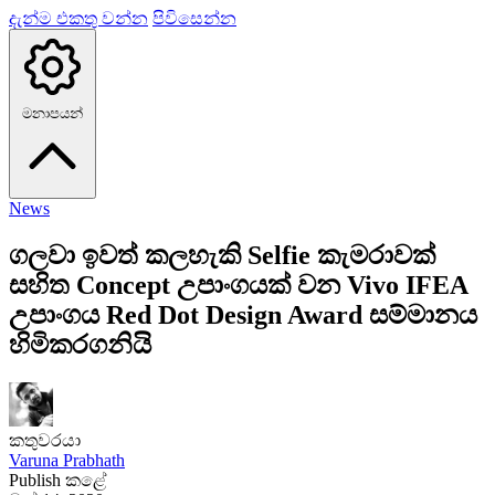
දැන්ම එකතු වන්න
පිවිසෙන්න
මනාපයන්
News
ගලවා ඉවත් කලහැකි Selfie කැමරාවක්
සහිත Concept උපාංගයක් වන Vivo IFEA
උපාංගය Red Dot Design Award සම්මානය
හිමිකරගනියි
කතුවරයා
Varuna Prabhath
Publish කළේ