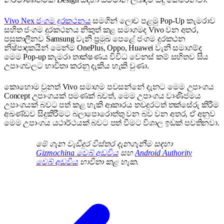
users...
Vivo Nex ජංගම දුරකථනය
සමගින් ලොව පළමු Pop-Up කැමරාව
සහිත ජංගම දුරකථනය නිකුත් කළ සමාගමද Vivo වන අතර,
පසුකාලීනව Samsung වැනි ප්‍රමුඛ පෙළේ ජංගම දුරකථන
නිෂ්පාදකයින් මෙන්ම OnePlus, Oppo, Huawei වැනි සමාගම්ද
මෙම Pop-up කැමරා තාක්ෂණය විවිධ වෙනස් කම් සහිතව සිය
උපාංගවලට භාවිතා කරනු දැකිය හැකි වුණා.
කොහොම වුනත් Vivo සමාගම පවසන්නේ දැනට මෙම උපාංගය
Concept උපාංගයක් පමණක් බවත්, මෙම උපාංගය වාණිජමය
උපාංගයක් බවට පත් කළ හැකි ආකාරය තවදුරටත් තක්සේරු කිරීම
අඛණ්ඩව සිදුකිරීමට බලාපොරොත්තු වන බව වන අතර, ඒ අනුව
මෙම උපාංගය යථාර්ථයක් බවට පත් වීමට විශාල ඉඩක් පවතිනවා.
මේ ගැන වැඩිදුර විස්තර දැනගැනීම සඳහා
Gizmochina වෙබ් අඩවිය
සහ
Android Authority
වෙබ් අඩවිය
භාවිතා කළ හැක.