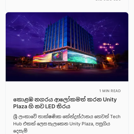
1 MIN READ
කොළඹ නගරය ආලෝකමත් කරන Unity
Plaza හි නව LED තිරය
ශ්‍රී ලංකාවේ තාක්ෂණික කේන්ද්‍රස්ථානය හෙවත් Tech
Hub එකක් ලෙස සැලකෙන Unity Plaza, පසුගිය
දෙසැම්