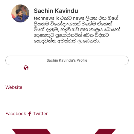
Sachin Kavindu
technews.lk එකට news ලියන එක මගේ
ප්‍රියතම විනෝදාංශයක් වගේම ඒකෙන්
මගේ දැනුම, හැකියාව සහ කාලය බොහෝ
දෙනෙකුට ප්‍රයෝජනවත් වෙන විදිහට
යොදවන්න අවස්ථාව ලැබෙනවා.
Sachin Kavindu's Profile
Website
Facebook
Twitter