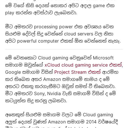
මේ වගේ කිසි දෙයක් නොකර අපිට අදාල game එක
play කරන්න අවස්ථාව ලැබෙනවා.
මීට අමතරව processing power එක අවශ්‍යය වෙන
සියළුම දේවල් සිදු වෙන්නේ cloud servers වල නිසා
අපිට powerful computer එකක් ඕන වෙන්නෙත් නැහැ.
මේ වෙනකොට Cloud gaming වෙනුවෙන් Microsoft
සමාගම ඔවුන්ගේ
xCloud cloud gaming service එකත්
,
Google සමාගම විසින්
Project Stream එකත්
ආරම්භ
කර තිබෙන අතර Amazon සමාගමේ නාමය ද මේ
අතරට එකතු කරගැනීමට ඔවුන් සමත් වී තිබෙනවා.
මීට අමතරව Sony, Nvidia වැනි සමාගම් විසින් ද මේ
කටයුත්ත සිදු කරනු ලබනවා.
අනෙකුත් සියළුම සමාගම වලට මේ Cloud gaming
අලුත් දෙයක් වුණත් Amazon සමාගම 2014 වර්ෂයේදී