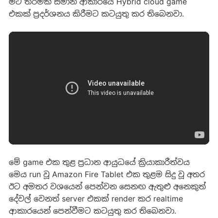
මීට තරමක් සමාන ආකාරයේ Hybrid cloud game
එකක් ප්‍රදර්ශනය කිරීමට කටයුතු කර තිබෙනවා.
මේ game එක තුළ ප්‍රධාන ආයුධයේ ක්‍රියාකාරීත්වය
මෙය run වූ Amazon Fire Tablet එක තුළම සිදු වූ අතර
ඊට අමතර වශයෙන් පෙන්වන සෙනඟ ඇතුළු අනෙකුත්
දේවල් වෙනත් server එකක් render කර realtime
ආකාරයෙන් පෙන්වීමට කටයුතු කර තිබෙනවා.