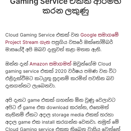
Gaming Service එකක් ආරම්භ
කරන ලකුණු
Cloud Gaming Service එකක් වන
Google සමාගමේ
Project Stream ගැන
පසුගිය වසරේ ඔක්තෝම්බර්
මාසයේදී අපි ඔබව දැනුවත් කළා මතක ඇති.
ඔන්න දැන්
Amazon සමාගමත්
ඔවුන්ගේම Cloud
gaming service එකක් 2020 වර්ෂය පමණ වන විට
එළිදැක්වීමට කටයුතු සූදානම් කරමින් පවතින බව
දැනගන්නට ලැබෙනවා.
අපි දැනට game එකක් ගහන්න ඕන වුණු වෙලාවට
අපිට ඒ game එක download කරන්න, එහෙමත්
නැතිනම් ඒකට අදාල storage media එකක් හරහා
අදාල game එක install කරගන්න වෙනවා. නමුත් මේ
Cloud Gaming service එකක තිබෙන වාසිය වෙන්නේ