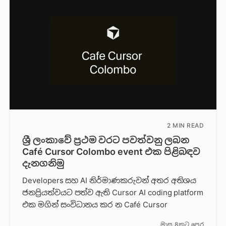
2 MIN READ
ශ්‍රී ලංකාවේ ප්‍රථම වරට පවත්වනු ලබන
Café Cursor Colombo event එක පිළිබඳව
දැනගනිමු
Developers සහ AI නිර්මාණකරුවන් අතර අතිශය
ජනප්‍රියත්වයට පත්ව ඇති Cursor AI coding platform
එක මගින් සංවිධානය කර න Café Cursor
මාස 8කට පෙර