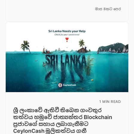
මාස 8කට පෙර
1 MIN READ
ශ්‍රී ලංකාවේ ඇතිවී තිබෙන ගංවතුර
තත්වය හමුවේ ජාත්‍යන්තර Blockchain
ප්‍රජාවගේ සහාය ලබාගැනීමට
CeylonCash මූලිකත්වය ග​නී