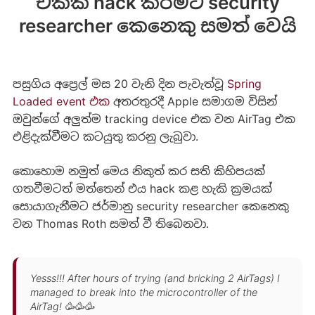
එකක් hack කිරීමට security
researcher කෙනෙකු සමත් වෙයි
පසුගිය අප්‍රෙල් මස 20 වැනි දින පැවැත්වූ
Spring
Loaded event එක
අතරතුරදී Apple සමාගම විසින්
ඔවුන්ගේ අලුත්ම tracking device එක වන AirTag එක
එළිදැක්වීමට කටයුතු කරනු ලැබුවා.
කොහොම නමුත් මෙය නිකුත් කර සති කිහිපයක්
ගතවීමටත් මත්තෙන් එය hack කළ හැකි ක්‍රමයක්
‍සොයාගැනීමට ජර්මානු security researcher කෙනෙකු
වන Thomas Roth සමත් වී තිබෙනවා.
Yesss!!! After hours of trying (and bricking 2 AirTags) I
managed to break into the microcontroller of the
AirTag! 🥳🥳🥳