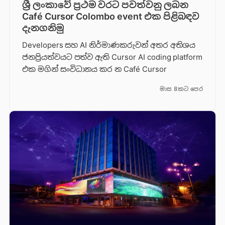
ශ්‍රී ලංකාවේ ප්‍රථම වරට පවත්වනු ලබන
Café Cursor Colombo event එක පිළිබඳව
දැනගනිමු
Developers සහ AI නිර්මාණකරුවන් අතර අතිශය
ජනප්‍රියත්වයට පත්ව ඇති Cursor AI coding platform
එක මගින් සංවිධානය කර න Café Cursor
මාස 8කට පෙර