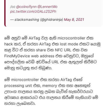
/cc
@colinoflynn
@LennertWo
pic.twitter.com/zGALc2S2Ph
— stacksmashing (@ghidraninja)
May 8, 2021
මේ අනුව මේ AirTag වල ඇති microcontroller එක
hack කර, ඒ හරහා AirTag එක lost mode එකට යොමු
කළ විට ඒ හරහා share වන NFC URL එක වන
FindMyDevice web address එක වෙනුවට, ඔහුගේ
පෞද්ගලික වෙබ් අඩවියේ URL එක ඇතුලත් කිරීමට
මොහු කටයුතු කර තිබුණා.
මේ microcontroller එක හරහා AirTag එකේ
processing unit එක, memory එක සහ අනෙකුත්
උපාංග පාලනය කරනු ලබන බැවින් හැකර්වරයාට
අවශ්‍යය ආකාරයට එය පාලනය කිරීමේ හැකියාව මේ
හරහා ලැබෙනවා.