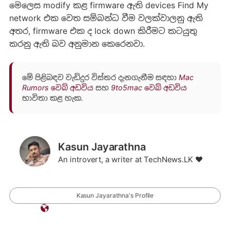
මෙලෙස modify කළ firmware ඇති devices Find My
network එක වෙත සම්බන්ධ වීම වලක්වාලනු ඇති
අතර, firmware එක ද lock down කිරීමට කටයුතු
කරනු ඇති බව අනුමාන කෙරෙනවා.
මේ පිළිබඳව වැඩිදුර විස්තර දැනගැනීම සඳහා
Mac
Rumors වෙබ් අඩවිය
සහ
9to5mac වෙබ් අඩවිය
භාවිතා කළ හැක.
Kasun Jayarathna
An introvert, a writer at TechNews.LK ❤️
Kasun Jayarathna's Profile