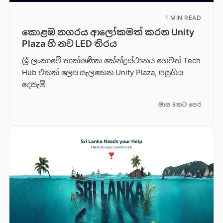
1 MIN READ
කොළඹ නගරය ආලෝකමත් කරන Unity
Plaza හි නව LED තිරය
ශ්‍රී ලංකාවේ තාක්ෂණික කේන්ද්‍රස්ථානය හෙවත් Tech
Hub එකක් ලෙස සැලකෙන Unity Plaza, පසුගිය
දෙසැම්
මාස 8කට පෙර