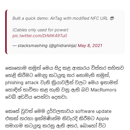
Built a quick demo: AirTag with modified NFC URL 😎
(Cables only used for power)
pic.twitter.com/DrMIK49Tu0
— stacksmashing (@ghidraninja)
May 8, 2021
කොහොම නමුත් මෙය සිදු කළ ආකාරය විස්තර සහිතව
හෙළි කිරීමට මොහු කටයුතු කර නොමැති නමුත්,
phishing attack වැනි ක්‍රියාවලීන් වලට මෙය ඉතාමත්
හොඳින් භාවිතා කළ හැකි වනු ඇති බව MacRumors
වෙබ් අඩවිය පෙන්වා දෙනවා.
කෙසේ වුවත් මෙම දුර්වලතාවය software update
එකක් හරහා ඉක්මණින්ම නිවැරදි කිරීමට Apple
සමාගම කටයුතු කරනු ඇති අතර, බොහෝ විට