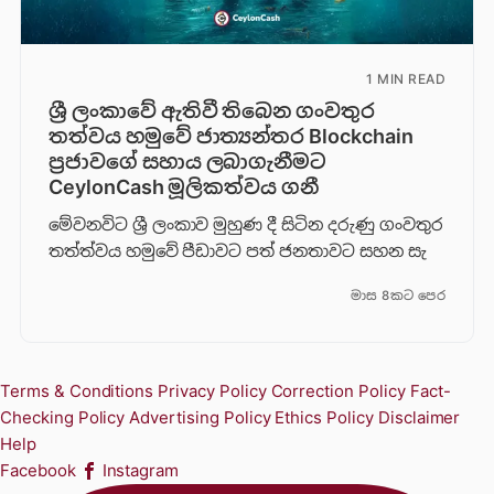
1 MIN READ
ශ්‍රී ලංකාවේ ඇතිවී තිබෙන ගංවතුර
තත්වය හමුවේ ජාත්‍යන්තර Blockchain
ප්‍රජාවගේ සහාය ලබාගැනීමට
CeylonCash මූලිකත්වය ග​නී
මේවනවිට ශ්‍රී ලංකාව මුහුණ දී සිටින දරුණු ගංවතුර
තත්ත්වය හමුවේ පීඩාවට පත් ජනතාවට සහන සැ
මාස 8කට පෙර
Terms & Conditions
Privacy Policy
Correction Policy
Fact-
Checking Policy
Advertising Policy
Ethics Policy
Disclaimer
Help
Facebook
Instagram