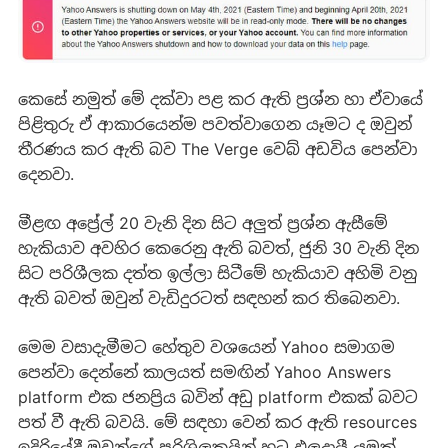
කෙසේ නමුත් මේ දක්වා පළ කර ඇති ප්‍රශ්න හා ඒවායේ
පිළිතුරු ඒ ආකාරයෙන්ම පවත්වාගෙන යෑමට ද ඔවුන්
තීරණය කර ඇති බව The Verge වෙබ් අඩවිය පෙන්වා
දෙනවා.
මීළඟ අප්‍රේල් 20 වැනි දින සිට අලුත් ප්‍රශ්න ඇසීමේ
හැකියාව අවහිර කෙරෙනු ඇති බවත්, ජුනි 30 වැනි දින
සිට පරිශීලක දත්ත ඉල්ලා සිටීමේ හැකියාව අහිමි වනු
ඇති බවත් ඔවුන් වැඩිදුරටත් සඳහන් කර තිබෙනවා.
මෙම වසාදැමීමට හේතුව වශයෙන් Yahoo සමාගම
පෙන්වා දෙන්නේ කාලයත් සමඟින් Yahoo Answers
platform එක ජනප්‍රිය බවින් අඩු platform එකක් බවට
පත් වී ඇති බවයි. මේ සඳහා වෙන් කර ඇති resources
ඉදිරියේදී ඔවුන්ගේ පරිශිලකයින් හට ඵලදායී යමක්