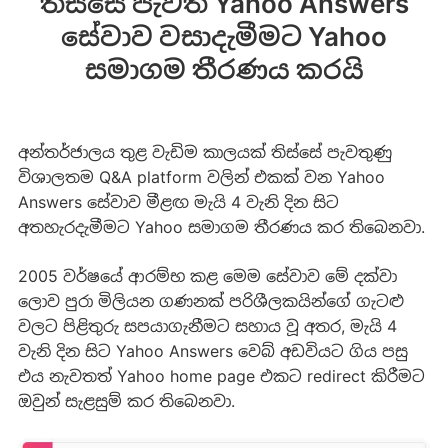
තිස්සේ පැවති Yahoo Answers
සේවාව වසාදැමීමට Yahoo
සමාගම තීරණය කරයි
අන්තර්ජාලය තුළ වැඩිම කාලයක් තිස්සේ පැවතුණු
විශාලතම Q&A platform වලින් එකක් වන Yahoo
Answers සේවාව මීළඟ මැයි 4 වැනි දින සිට
අතහැරදැමීමට Yahoo සමාගම තීරණය කර තිබෙනවා.
2005 වර්ෂයේ ආරම්භ කළ මෙම ‍සේවාව මේ දක්වා
ලොව පුරා මිලියන ගණනක් පරිශීලකයින්ගේ ගැටළු
වලට පිළිතුරු සපයාගැනීමට සහාය වූ අතර, මැයි 4
වැනි දින සිට Yahoo Answers වෙබ් අඩවියට ගිය පසු
එය නැවතත් Yahoo home page එකට redirect කිරීමට
ඔවුන් සැළසුම් කර තිබෙනවා.