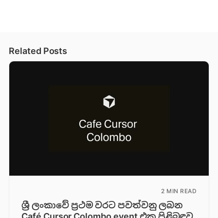
Related Posts
2 MIN READ
ශ්‍රී ලංකාවේ ප්‍රථම වරට පවත්වනු ලබන
Café Cursor Colombo event එක පිළිබඳව