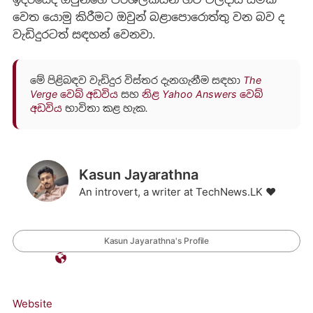
වෙත යොමු කිරීමට ඔවුන් බළාපොරොත්තු වන බව ද
වැඩිදුරටත් සඳහන් වෙනවා.
මේ පිළිබඳව වැඩිදුර විස්තර දැනගැනීම සඳහා
The
Verge වෙබ් අඩවිය
සහ
නිළ Yahoo Answers වෙබ්
අඩවිය
භාවිතා කළ හැක.
Kasun Jayarathna
An introvert, a writer at TechNews.LK ❤️
Kasun Jayarathna's Profile
Website