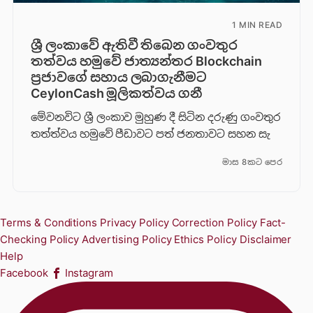
1 MIN READ
ශ්‍රී ලංකාවේ ඇතිවී තිබෙන ගංවතුර
තත්වය හමුවේ ජාත්‍යන්තර Blockchain
ප්‍රජාවගේ සහාය ලබාගැනීමට
CeylonCash මූලිකත්වය ග​නී
මේවනවිට ශ්‍රී ලංකාව මුහුණ දී සිටින දරුණු ගංවතුර
තත්ත්වය හමුවේ පීඩාවට පත් ජනතාවට සහන සැ
මාස 8කට පෙර
Terms & Conditions
Privacy Policy
Correction Policy
Fact-
Checking Policy
Advertising Policy
Ethics Policy
Disclaimer
Help
Facebook
Instagram