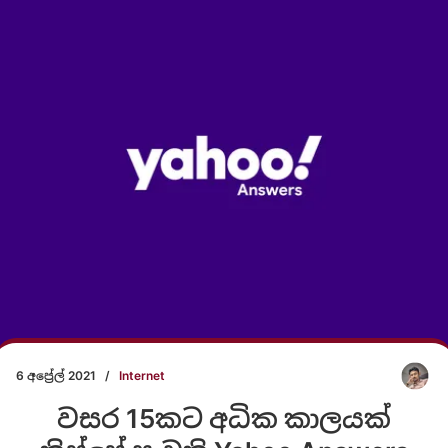
6 අප්‍රේල් 2021
/
Internet
වසර 15කට අධික කාලයක්