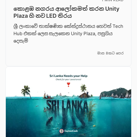
කොළඹ නගරය ආලෝකමත් කරන Unity
Plaza හි නව LED තිරය
ශ්‍රී ලංකාවේ තාක්ෂණික කේන්ද්‍රස්ථානය හෙවත් Tech
Hub එකක් ලෙස සැලකෙන Unity Plaza, පසුගිය
දෙසැම්
මාස 8කට පෙර