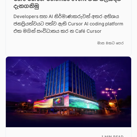
දැනගනිමු
Developers සහ AI නිර්මාණකරුවන් අතර අතිශය
ජනප්‍රියත්වයට පත්ව ඇති Cursor AI coding platform
එක මගින් සංවිධානය කර න Café Cursor
මාස 8කට පෙර
1 MIN READ