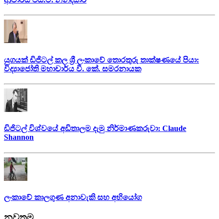
යුගයක් ඩිජිටල් කල ශ්‍රී ලංකාවේ තොරතුරු තාක්ෂණයේ පියා:
විද්‍යාජෝති මහාචාර්ය වී. කේ. සමරනායක
ඩිජිටල් විශ්වයේ අඩිතාලම දැමු නිර්මාණකරුවා: Claude
Shannon
ලංකාවේ කාලගුණ අනාවැකි සහ අභියෝග
නවතම