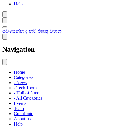
Help
පිවිසෙන්න
දැන්ම එකතු වන්න
Navigation
Home
Categories
- News
- TechRoom
- Hall of fame
- All Categories
Events
Team
Contribute
About us
Help