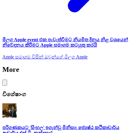
මීලග Apple event එක පැවැත්වීමට නියමිත දිනය නිළ වශයෙන්
නිවේදනය කිරීමට Apple සමාගම කටයුතු කරයි
Apple සමාගම විසින් ඔවුන්ගේ මීලග Apple
More
විශේෂාංග
පරිගණකයට 'සිංහල' ඉගැන්වූ මිනිසා: ජ්‍යෙෂ්ඨ කථිකාචාර්ය
ආචාර්ය එස්.ටී. නන්දසාර