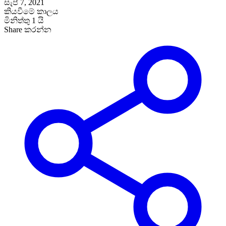
සැප් 7, 2021
කියවීමේ කාලය
මිනිත්තු 1 යි
Share කරන්න