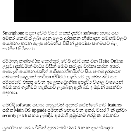
Smartphone සදහා අවම වසර හතක් දක්වා software සහය සහ
අමතර කොටස් ලබා දෙන ලෙස දුරකතන නිෂ්පාදන සමාගම්වලට
යෝජනා කරන ලෙස ජර්මනිය විසින් යුරෝපා සංගමයට බල
කරමින් සිටිනවා.
ජර්මානු තාක්ෂණික තොරතුරු වෙබ් අඩවියක් වන Heise Online
උපුටා දක්වමින් මාධ්‍ය විසින් මෙම කරුණු වාර්තා කරන අතර,
මෙවැනි යෝජනාවකින් පාරිභෝගිකයින්ට සිය ජංගම දුරකථන
බොහෝ කාලයක් භාවිතා කිරීමට හැකියාව ලැබෙන බව සහ
පරිසරයට එකතු වෙන ඉලෙක්ට්‍රොනික අපද්‍රව්‍ය විශාල වශයෙන්
අවම කර ගැනීමට හැකියාව ලැබෙනු ඇති බව ද ඔවුන් පෙන්වා
දෙනවා.
මෙහිදී software සහාය යනුවෙන් අදහස් කරන්නේ නව features
සහිත Main OS upgrade පමනක් නොවෙන අතර, වසර 7 ක් දක්වා
security patch සහය ලබාදීම ද මෙහි ප්‍රමුඛතම අරමුණ වෙනවා.
යුරෝපා සංගමය විසින් දැනටමත් වසර 5 ක කාලයක් සඳහා