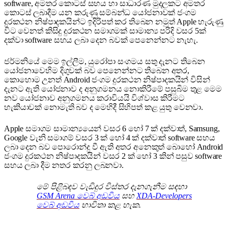
software, අමතර කොටස් සහය හා සාධාරණ මුදලකට අමතර
කොටස් ලබාදීම යන කරුණු සම්බන්ධ යෝජනාවක් ජංගම
දුරකථන නිෂ්පාදකයින්ට ඉදිරිපත් කර තිබෙන නමුත් Apple හැරුණු
විට වෙනත් කිසිදු දුරකථන සමාගමක් සාමාන්‍ය පරිදි වසර 5ක්
දක්වා software සහය ලබා දෙන බවක් පෙනෙන්නට නැහැ.
ජර්මනියේ මෙම ඉල්ලීම, යුරෝපා සංගමය සතු දැනට තිබෙන
යෝජනාවෙහිම දිගුවක් බව පෙනෙන්නට තිබෙන අතර,
කොහොම උනත් Android ජංගම දුරකථන නිෂ්පාදකයින් විසින්
දැනට ඇති යෝජනාව ද අනුගමනය නොකිරීමේ පසුබිම තුළ මෙම
නව යෝජනාව අනුගමනය කරාවියයි විශ්වාස කිරීමට
හැකියාවක් නොමැති බව ද මෙහිදී සිහිපත් කළ යුතු වෙනවා.
Apple සමාගම සාමාන්‍යයෙන් වසර 6 හෝ 7 ක් දක්වාත්, Samsung,
Google වැනි සමාගම් වසර 3 ක් හෝ 4 ක් දක්වාත් software සහය
ලබා දෙන බව පොරොන්දු වී ඇති අතර අනෙකුත් බොහෝ Android
ජංගම දුරකථන නිෂ්පාදකයින් වසර 2 ක් හෝ 3 කින් පසුව software
සහය ලබා දීම නතර කරනු ලබනවා.
මේ පිළිබඳව වැඩිදුර විස්තර දැනගැනීම සඳහා
GSM Arena වෙබ් අඩවිය
සහ
XDA-Developers
වෙබ් අඩවිය
භාවිතා කළ හැක.