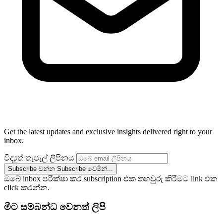
Get the latest updates and exclusive insights delivered right to your
inbox.
විද්‍යුත් තැපැල් ලිපිනය
Subscribe වන්න
Subscribe වෙමින්...
ඔබේ inbox පරීක්ෂා කර subscription එක තහවුරු කිරීමට link එක
click කරන්න.
මීට සම්බන්ධ වෙනත් ලිපි