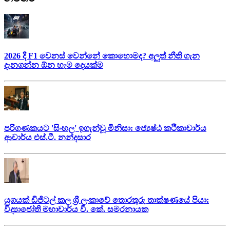
2026 දී F1 වෙනස් වෙන්නේ කොහොමද? අලුත් නීති ගැන
දැනගන්න ඕන හැම දෙයක්ම
පරිගණකයට 'සිංහල' ඉගැන්වූ මිනිසා: ජ්‍යෙෂ්ඨ කථිකාචාර්ය
ආචාර්ය එස්.ටී. නන්දසාර
යුගයක් ඩිජිටල් කල ශ්‍රී ලංකාවේ තොරතුරු තාක්ෂණයේ පියා:
විද්‍යාජෝති මහාචාර්ය වී. කේ. සමරනායක