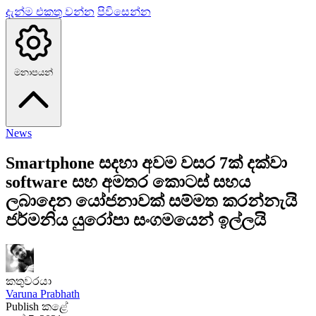
දැන්ම එකතු වන්න
පිවිසෙන්න
මනාපයන්
News
Smartphone සදහා අවම වසර 7ක් දක්වා
software සහ අමතර කොටස් සහය
ලබාදෙන යෝජනාවක් සම්මත කරන්නැයි
ජර්මනිය යුරෝපා සංගමයෙන් ඉල්ලයි
කතුවරයා
Varuna Prabhath
Publish කළේ