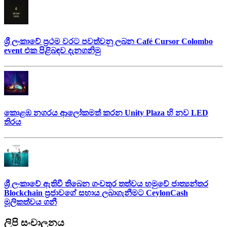
ශ්‍රී ලංකාවේ ප්‍රථම වරට පවත්වනු ලබන Café Cursor Colombo
event එක පිළිබඳව දැනගනිමු
කොළඹ නගරය ආලෝකමත් කරන Unity Plaza හි නව LED
තිරය
ශ්‍රී ලංකාවේ ඇතිවී තිබෙන ගංවතුර තත්වය හමුවේ ජාත්‍යන්තර
Blockchain ප්‍රජාවගේ සහාය ලබාගැනීමට CeylonCash
මූලිකත්වය ග​නී
ලිපි සංචාලනය