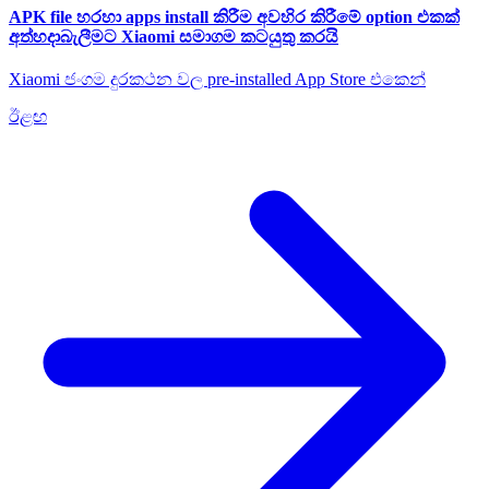
APK file හරහා apps install කිරීම අවහිර කිරීමේ option එකක්
අත්හදාබැලීමට Xiaomi සමාගම කටයුතු කරයි
Xiaomi ජංගම දුරකථන වල pre-installed App Store එකෙන්
ඊළඟ