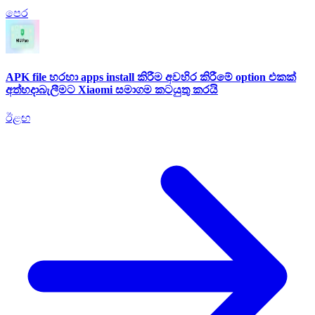
පෙර
APK file හරහා apps install කිරීම අවහිර කිරීමේ option එකක්
අත්හදාබැලීමට Xiaomi සමාගම කටයුතු කරයි
ඊළඟ