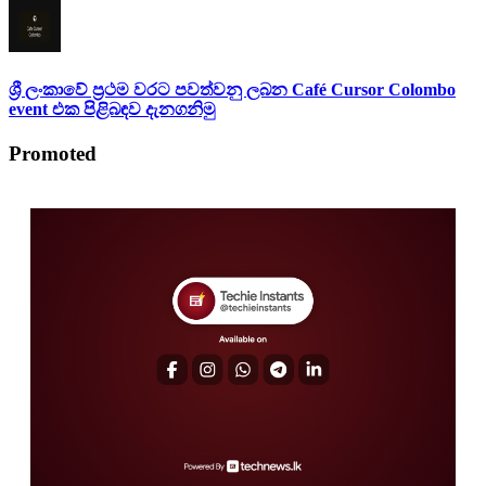
ශ්‍රී ලංකාවේ ප්‍රථම වරට පවත්වනු ලබන Café Cursor Colombo
event එක පිළිබඳව දැනගනිමු
Promoted