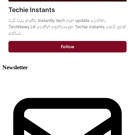
Techie Instants
වැඩි වැඩ නැතිව Instantly tech ගැන update වෙන්න, 
TechNews.LK වෙතින් හඳුන්වාදෙන Techie Instants කෙටි පුවත් 
සේවය.
Follow
Newsletter