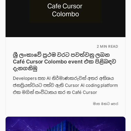
2 MIN READ
ශ්‍රී ලංකාවේ ප්‍රථම වරට පවත්වනු ලබන
Café Cursor Colombo event එක පිළිබඳව
දැනගනිමු
Developers සහ AI නිර්මාණකරුවන් අතර අතිශය
ජනප්‍රියත්වයට පත්ව ඇති Cursor AI coding platform
එක මගින් සංවිධානය කර න Café Cursor
මාස 8කට පෙර