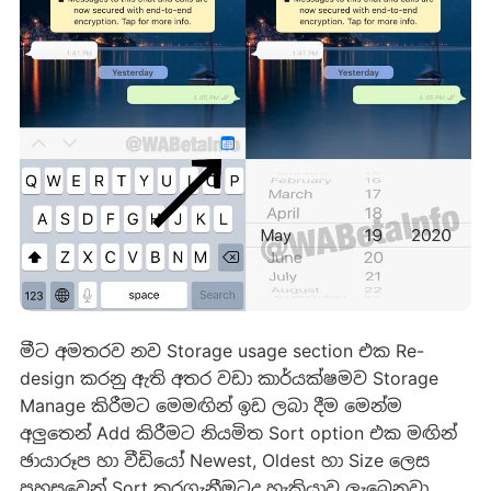
මීට අමතරව නව Storage usage section එක Re-
design කරනු ඇති අතර වඩා කාර්යක්ෂමව Storage
Manage කිරීමට මෙමඟින් ඉඩ ලබා දීම මෙන්ම
අලුතෙන් Add කිරීමට නියමිත Sort option එක මඟින්
ඡායාරූප හා වීඩියෝ Newest, Oldest හා Size ලෙස
පහසුවෙන් Sort කරගැනීමටද හැකියාව ලැබෙනවා.