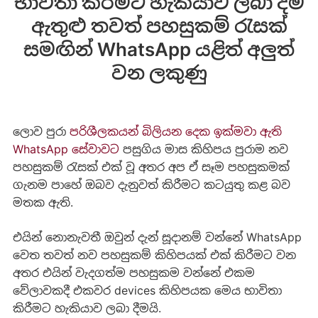
භාවිතා කිරීමට හැකියාව ලබා දීම
ඇතුළු තවත් පහසුකම් රැසක්
සමඟින් WhatsApp යළිත් අලුත්
වන ලකුණු
ලොව පුරා
පරිශීලකයන් බිලියන දෙක ඉක්මවා ඇති
WhatsApp සේවාවට
පසුගිය මාස කිහිපය පුරාම නව
පහසුකම් රැසක් එක් වූ අතර අප ඒ සෑම පහසුකමක්
ගැනම පාහේ ඔබව දැනුවත් කිරීමට කටයුතු කළ බව
මතක ඇති.
එයින් නොනැවතී ඔවුන් දැන් සූදානම් වන්නේ WhatsApp
වෙත තවත් නව පහසුකම් කිහිපයක් එක් කිරීමට වන
අතර එයින් වැදගත්ම පහසුකම වන්නේ එකම
වේලාවකදී එකවර devices කිහිපයක මෙය භාවිතා
කිරීමට හැකියාව ලබා දීමයි.