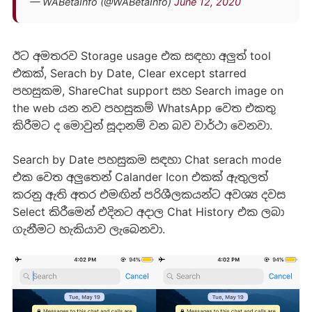
— WABetaInfo (@WABetaInfo)
June 12, 2020
ඊට අමතරව Storage usage එක සඳහා අලුත් tool
එකක්, Serach by Date, Clear except starred
පහසුකම, ShareChat support සහ Search image on
the web යන නව පහසුකම් WhatsApp වෙත එකතු
කිරීමට ද මොවුන් සූදානම් වන බව වාර්ථ‍ා වෙනවා.
Search by Date පහසුකම සඳහා Chat serach mode
එක වෙත අලුතෙන් Calander Icon එකක් ඇතුලත්
කරනු ඇති අතර එමඟින් පරිශීලකයන්ට අවශ්‍ය දවස
Select කිරීමෙන් එදිනට අදාල Chat History එක ලබා
ගැනීමට හැකියාව ලැබෙනවා.