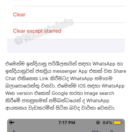
එමෙන්ම ඉන්දියානු පරිශීලකයින් සඳහා WhatsApp හා
ඉන්දියානුවන් ජනප්‍රිය messenger App එකක් වන Share
Chat එකිනෙක Link කිරීමටද WhatsApp සමාගම
බලාපොරොත්තු වනවා. එමෙන්ම iOS සඳහා WhatsApp
Web version එකෙන් Google හරහා Image search
කිරීමේ පහසුකමක් සම්බන්ධයෙන් ද WhatsApp
ආයතනය වැඩකරමින් සිටින බවද වාර්තා වෙනවා.