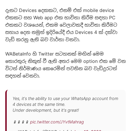
දැනට Devices දෙකකට, එනම් එක් mobile device
එකකට සහ Web app එක භාවිතා කිරීම සඳහා PC
එකකට වශයෙන්, එකම වෙලාවකදී භාවිතා කිරීමට
සහාය දෙන නමුත් ඉදිරියේදී එය Devices 4 ක් දක්වා
වැඩි කරනු ඇති බව වාර්තා වනවා.
WABetaInfo හි Twitter සටහනක් මඟින් මෙම
තොරතුරු නිකුත් වී ඇති අතර මෙම option එක මේ වන
විටත් නිර්මාණය කෙරෙමින් පවතින බව වැඩිදුරටත්
සඳහන් වෙනවා.
Yes, it's the ability to use your WhatsApp account from
4 devices at the same time.
Under development, but it's great!
📱📱📱📱
pic.twitter.com/JYvtMahrag