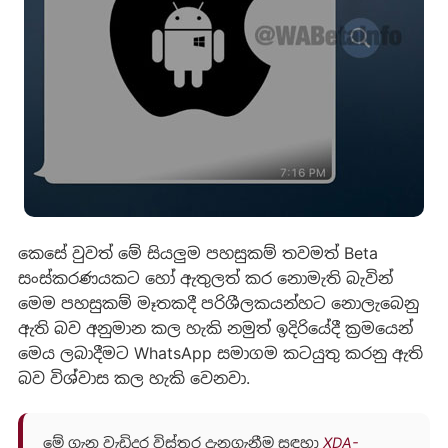
කෙසේ වුවත් මේ සියලුම පහසුකම් තවමත් Beta
සංස්කරණයකට හෝ ඇතුලත් කර නොමැති බැවින්
මෙම පහසුකම් මෑතකදී පරිශීලකයන්හට නොලැබෙනු
ඇති බව අනුමාන කල හැකි නමුත් ඉදිරියේදී ක්‍රමයෙන්
මෙය ලබාදීමට WhatsApp සමාගම කටයුතු කරනු ඇති
බව විශ්වාස කල හැකි වෙනවා.
මේ ගැන වැඩිදුර විස්තර දැනගැනීම සඳහා
XDA-