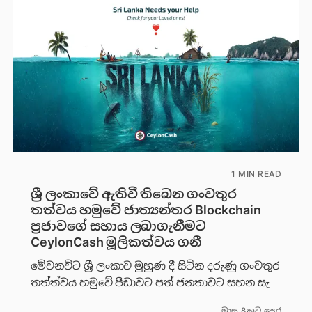
1 MIN READ
ශ්‍රී ලංකාවේ ඇතිවී තිබෙන ගංවතුර
තත්වය හමුවේ ජාත්‍යන්තර Blockchain
ප්‍රජාවගේ සහාය ලබාගැනීමට
CeylonCash මූලිකත්වය ග​නී
මේවනවිට ශ්‍රී ලංකාව මුහුණ දී සිටින දරුණු ගංවතුර
තත්ත්වය හමුවේ පීඩාවට පත් ජනතාවට සහන සැ
මාස 8කට පෙර