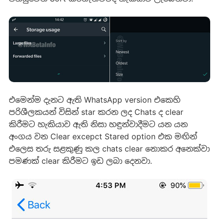
එමෙන්ම දැනට ඇති WhatsApp version එකෙහි
පරිශීලකයන් විසින් star කරන ලද Chats ද clear
කිරීමට හැකියාව ඇති නිසා හඳුන්වාදීමට යන යන
අංගය වන Clear excepct Stared option එක මඟින්
එලෙස තරු සළකුණු කල chats clear නොකර අනෙක්වා
පමණක් clear කිරීමට ඉඩ ලබා දෙනවා.