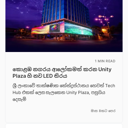
1 MIN READ
කොළඹ නගරය ආලෝකමත් කරන Unity
Plaza හි නව LED තිරය
ශ්‍රී ලංකාවේ තාක්ෂණික කේන්ද්‍රස්ථානය හෙවත් Tech
Hub එකක් ලෙස සැලකෙන Unity Plaza, පසුගිය
දෙසැම්
මාස 8කට පෙර