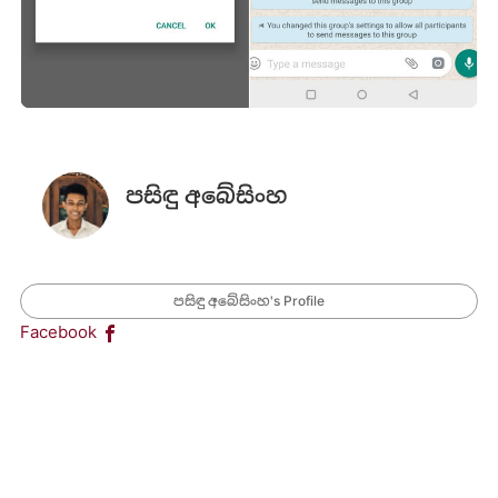
පසිඳු අබේසිංහ
පසිඳු අබේසිංහ's Profile
Facebook