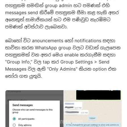
පහසුකම සමඟින් group admin හට පමණක් එහි
messages send කිරීමේ පහසුකම සීමා කළ හැකි අතර
අනෙකුත් සාමාජිකයන් හට එම පණිවුඩ නැරඹිමට
පමණක් අවස්ථාව ලැබෙනවා.
බොහෝ විට anouncements හෝ notifications සඳහා
භාවිතා කරන WhatsApp group වලට වඩාත් ගැලපෙන
පහසුකමක් වන අතර මෙය enable කරගැනීම සඳහා
“Group Info,” වල tap කර Group Settings > Send
Messages වල ඇති “Only Admins" කියන option එක
තෝරා ගත යුතුයි.