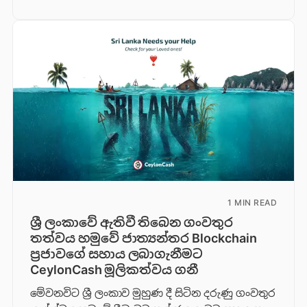
1 MIN READ
ශ්‍රී ලංකාවේ ඇතිවී තිබෙන ගංවතුර
තත්වය හමුවේ ජාත්‍යන්තර Blockchain
ප්‍රජාවගේ සහාය ලබාගැනීමට
CeylonCash මූලිකත්වය ග​නී
මේවනවිට ශ්‍රී ලංකාව මුහුණ දී සිටින දරුණු ගංවතුර