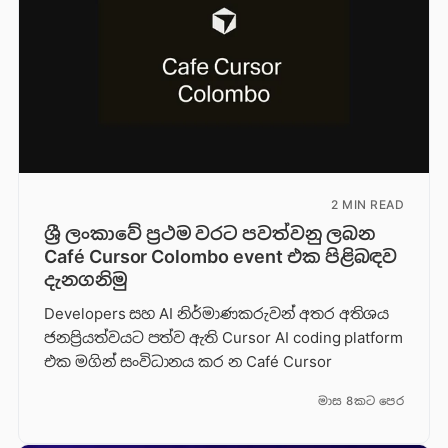
2 MIN READ
ශ්‍රී ලංකාවේ ප්‍රථම වරට පවත්වනු ලබන
Café Cursor Colombo event එක පිළිබඳව
දැනගනිමු
Developers සහ AI නිර්මාණකරුවන් අතර අතිශය
ජනප්‍රියත්වයට පත්ව ඇති Cursor AI coding platform
එක මගින් සංවිධානය කර න Café Cursor
මාස 8කට පෙර