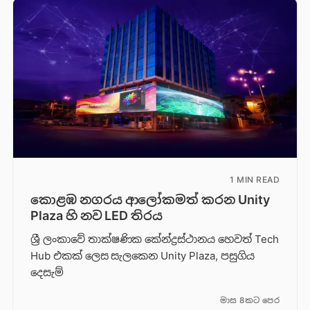
1 MIN READ
කොළඹ නගරය ආලෝකමත් කරන Unity
Plaza හි නව LED තිරය
ශ්‍රී ලංකාවේ තාක්ෂණික කේන්ද්‍රස්ථානය හෙවත් Tech
Hub එකක් ලෙස සැලකෙන Unity Plaza, පසුගිය
දෙසැම්
මාස 8කට පෙර