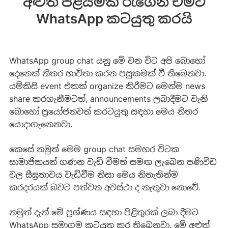
අළුත් පිළියමක් රැගෙන ඒමට
WhatsApp කටයුතු කරයි
WhatsApp group chat යනු මේ වන විට අපි බොහෝ
දෙනෙක් නිතර භාවිතා කරන පසුකමක් වී තිබෙනවා.
යම්කිසි event එකක් organize කිරීමට මෙන්ම news
share කරගැනීමටත්, announcements ලබාදීමට වැනි
බොහෝ ප්‍රයෝජනවත් කරටයුතු සඳහා මෙය නිතර
යොදාගැනෙනවා.
කෙසේ නමුත් මෙම group chat සමහර විටක
සාමාජිකයන් ගණන වැඩි වීමත් සමඟ ලැබෙන පණිවිඩ
වල සීඝ්‍රතාවය වැඩිවීම නිසා මෙය නිතැතින්ම
කරදරයක් බවට පත්වන අවස්ථා ද නැතුවා නොවේ.
නමුත් දැන් මේ ප්‍රශ්ණය සඳහා පිළිතුරක් ලබා දීමට
WhatsApp සමාගම කටයුතු කර තිබෙනවා. මේ අළුත්