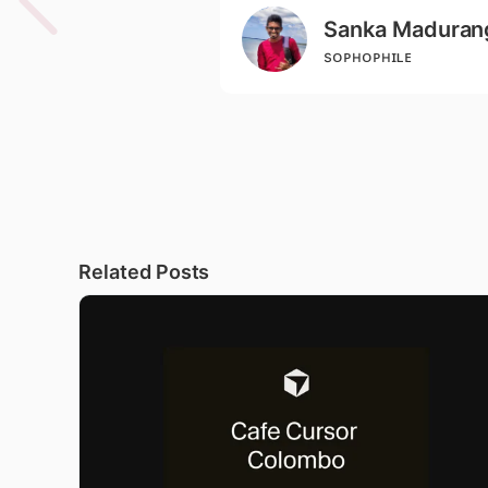
Sanka Maduran
sᴏᴘʜᴏᴘʜɪʟᴇ
Related Posts