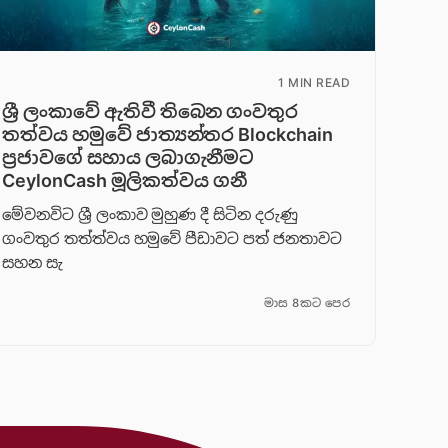
1 MIN READ
ශ්‍රී ලංකාවේ ඇතිවී තිබෙන ගංවතුර
තත්වය හමුවේ ජාත්‍යන්තර Blockchain
ප්‍රජාවගේ සහාය ලබාගැනීමට
CeylonCash මූලිකත්වය ග​නී
මේවනවිට ශ්‍රී ලංකාව මුහුණ දී සිටින දරුණු
ගංවතුර තත්ත්වය හමුවේ පීඩාවට පත් ජනතාවට
සහන සැ
මාස 8කට පෙර