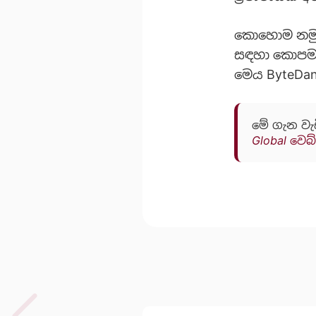
කොහොම නමුත්
සඳහා කොපමණ 
මෙය ByteDa
මේ ගැන වැ
Global වෙබ