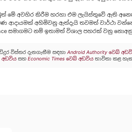
 මේ අවහිර කිරීම හරහා එම ලැයිස්තුවේ ඇති අනෙක
ආදායමක් අහිමිවනු ඇත්දැයි තවමත් වාර්ථා වන්නේ
nce සමාගමට නම් ඉතාමත් විශාල පහරක් වනු නොඅන
ඩිදුර විස්තර දැනගැනීම සඳහා
Android Authority වෙබ් අඩව
් අඩවිය
සහ
Economic Times වෙබ් අඩවිය
භාවිතා කළ හැක