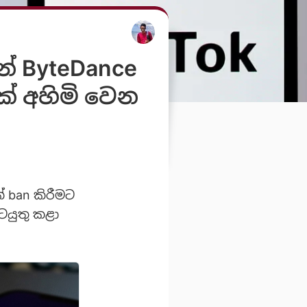
න් ByteDance
් අහිමි වෙන
් ban කිරීමට
ටයුතු කළා