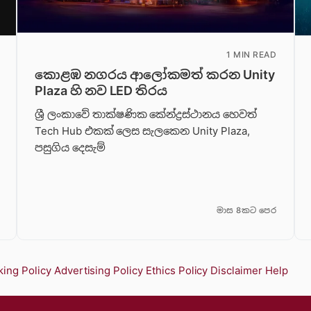
1 MIN READ
කොළඹ නගරය ආලෝකමත් කරන Unity
Plaza හි නව LED තිරය
ශ්‍රී ලංකාවේ තාක්ෂණික කේන්ද්‍රස්ථානය හෙවත්
Tech Hub එකක් ලෙස සැලකෙන Unity Plaza,
පසුගිය දෙසැම්
මාස 8කට පෙර
ing Policy
Advertising Policy
Ethics Policy
Disclaimer
Help