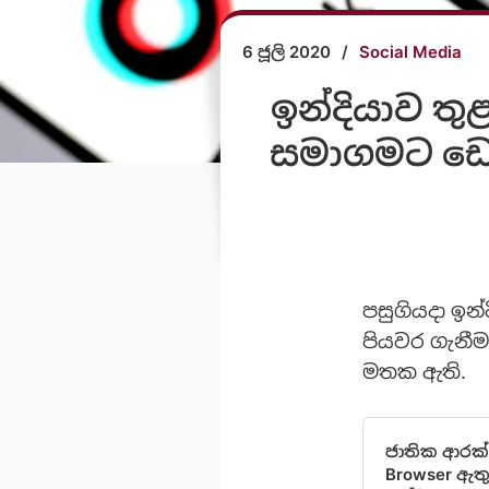
6 ජූලි 2020
/
Social Media
ඉන්දියාව තු
සමාගමට ඩොල
පසුගියදා ඉන්
පියවර ගැනීම
මතක ඇති.
ජාතික ආරක්ෂ
Browser ඇතු