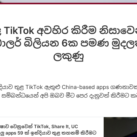
ළ TikTok අවහිර කිරීම නිසාවෙ
ර් බිලියන 6ක පමණ මුදලක
ලකුණු
දියාව තුළ TikTok ඇතුළු China-based apps ගණනාවක
 සම්බන්ධයෙන් අපි ඔබව මීට පෙර දැනුවත් කිරීමට ක
ාව වෙනුවෙන් TikTok, Share It, UC
ලු apps 59 ක් ඉන්දියාව තුළ තහනම් කිරීමට