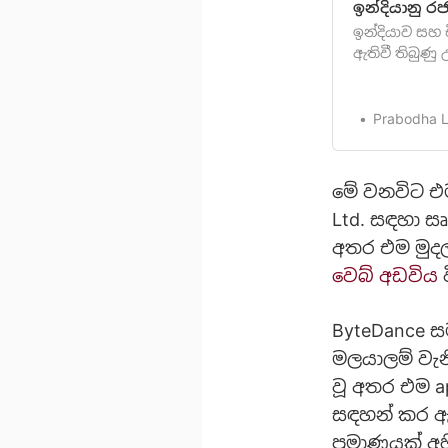
ඉන්දියානු ර
ඉන්දියාව සහ 
ඇතිවී තිබුණු
දැනුවත් ඇති. 
ආරක්ෂ‍ාව වෙන
ඉන්දියාව තු
Prabodha 
මෙන්ම ලොව පු
මේ වනවිට එම
Ltd. සඳහා සෘ
අතර එම මුද
වෙබ් අඩවිය
ව
ByteDance සම
මලයාලම් වැනි
වූ අතර එම a
සඳහන් කර ඇත
ප්‍රමාණයක් 