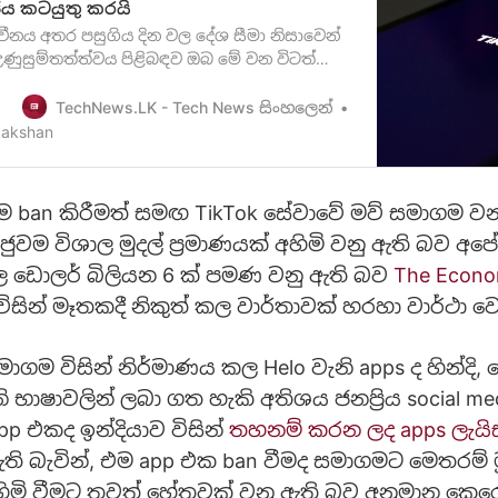
ජය කටයුතු කරයි
චීනය අතර පසුගිය දින වල දේශ සීමා නිසාවෙන්
 උණුසුම්තත්ත්වය පිළිබඳව ඔබ මේ වන විටත්
ඔන්න දැන් ඉන්දියාව විසින් ඔවුන්ගේ රටේ
ුවෙන් චීනය විසින් නිෂ්පාදනය කළapps 59ක්
TechNews.LK - Tech News සිංහලෙන්
ළ තහනම් කිරීමට කටයුතු කර ඇති අතර එරට තුළ
Lakshan
රාඉතාමත් ජනප්‍රිය TikTok,…
 ban කිරීමත් සමඟ TikTok සේවාවේ මව් සමාගම වන
ජුවම විශාල මුදල් ප්‍රමාණයක් අහිමි වනු ඇති බව අ
ල ඩොලර් බිලියන 6 ක් පමණ වනු ඇති බව
The Econo
ිසින් මෑතකදී නිකුත් කල වාර්තාවක් හරහා වාර්ථා ව
ාගම විසින් නිර්මාණය කල Helo වැනි apps ද හින්දි, 
 භාෂාවලින් ලබා ගත හැකි අතිශය ජනප්‍රිය social m
pp එකද ඉන්දියාව විසින්
තහනම් කරන ලද apps ලැයිස
ි බැවින්, එම app එක ban වීමද සමාගමට මෙතරම් ම
අහිමි වීමට තවත් හේතුවක් වනු ඇති බව අනුමාන කෙර