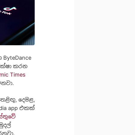
 ByteDance
පේක්ෂා කරන
mic Times
ෙනවා.
තෙළිඟු, දෙමළ,
edia app එකක්
්තුවේ
ුදල්
ෙනවා.