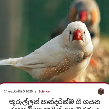
24 නොවැම්බර් 2025
/
Science
කුරුල්ලන් පාන්දරින්ම ගී ගයන