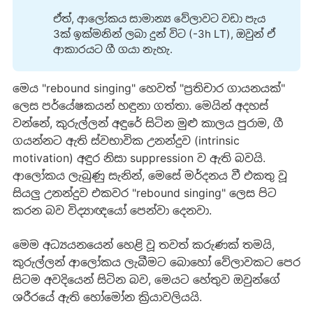
ඒත්, ආලෝකය සාමාන්‍ය වේලාවට වඩා පැය
3ක් ඉක්මනින් ලබා දුන් විට (-3h LT), ඔවුන් ඒ
ආකාරයට ගී ගයා නැහැ.
මෙය "rebound singing" හෙවත් "ප්‍රතිචාර ගායනයක්"
ලෙස පර්යේෂකයන් හඳුනා ගත්තා. මෙයින් අදහස්
වන්නේ, කුරුල්ලන් අඳුරේ සිටින මුළු කාලය පුරාම, ගී
ගයන්නට ඇති ස්වභාවික උනන්දුව (intrinsic
motivation) අඳුර නිසා suppression ව ඇති බවයි.
ආලෝකය ලැබුණු සැනින්, මෙසේ මර්දනය වී එකතු වූ
සියලු උනන්දුව එකවර "rebound singing" ලෙස පිට
කරන බව විද්‍යාඥයෝ පෙන්වා දෙනවා.
මෙම අධ්‍යයනයෙන් හෙළි වූ තවත් කරුණක් තමයි,
කුරුල්ලන් ආලෝකය ලැබීමට බොහෝ වේලාවකට පෙර
සිටම අවදියෙන් සිටින බව, මෙයට හේතුව ඔවුන්ගේ
ශරීරයේ ඇති හෝමෝන ක්‍රියාවලියයි.