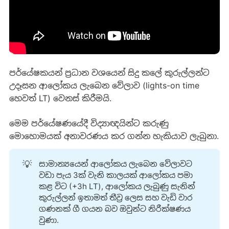
පර්යේෂකයන් ප්‍රධාන වශයෙන් සිදු කලේ කුරුල්ලන්ට
උදෑසන ආලෝකය ලැබෙන වේලාව (lights-on time
හෙවත් LT) වෙනස් කිරීමයි.
මෙම පර්යේෂණයේදී විද්‍යාඥයින්ට කරුණු
මොහොමයක් අනාවරණය කර ගන්න හැකියාව ලැබුනා.
💡
සාමාන්‍යයෙන් ආලෝකය ලැබෙන වේලාවට
වඩා පැය 3ක් වැනි කාලයක් ආලෝකය පමා
කළ විට (+3h LT), ආලෝකය ලැබුණු සැනින්
කුරුල්ලන් ඉතාමත් තීව්‍ර ලෙස සහ වැඩි වාර
ගණනක් ගී ගයන බව ඔවුන්ට නිරීක්ෂණය
වුණා.