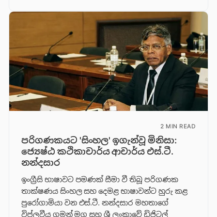
2 MIN READ
පරිගණකයට 'සිංහල' ඉගැන්වූ මිනිසා:
ජ්‍යෙෂ්ඨ කථිකාචාර්ය ආචාර්ය එස්.ටී.
නන්දසාර
ඉංග්‍රීසි භාෂාවට පමණක් සීමා වී තිබූ පරිගණක
තාක්ෂණය සිංහල සහ දෙමළ භාෂාවන්ට හුරු කළ
පුරෝගාමියා වන එස්.ටී. නන්දසාර මහතාගේ
විප්ලවීය ගමන් මග සහ ශ්‍රී ලංකාවේ ඩිජිටල්