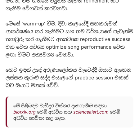
මගින්, එම ගීතයේ ව්‍යුහය නැවත refinement කර
ගැනීම වේගවත් කරවනවා.
මෙසේ 'warm-up' වීම, දිවා කාලයේදී සහකරුවන්
ආකර්ෂණය කර ගැනීමට සහ තම වර්ගයාගේ පැවැත්ම
තහවුරු කර ගැනීමට අත්‍යවශ්‍ය reproductive success
එක වෙත අවශ්‍ය optimize song performance වෙත
ළඟා වීමට අත්‍යවශ්‍ය වෙනවා.
හෙට ඉඳන් උදේ අරුණාලෝකය වැටෙද්දී ඔයාට ඇහෙන
ලස්සන කුරුළු සද්ද එයාලගේ practice session එකක්
බව ඔයාට මතක් වේවි.
මේ පිළිබඳව වැඩිදුර විස්තර දැනගැනීම සඳහා
biorxiv.org
වෙබ් අඩවිය සහ
sciencealert.com
වෙබ්
අඩවිය භාවිතා කළ හැක.