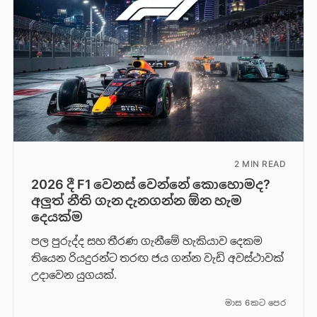
2 MIN READ
2026 දී F1 වෙනස් වෙන්නේ කොහොමද?
අලුත් නීති ගැන දැනගන්න ඕන හැම
දෙයක්ම
පල පුරුද්ද සහ තීරණ ගැනීමේ හැකියාව දෙකම
තියෙන රියදුරන්ට තරඟ ජය ගන්න වැඩි අවස්ථාවක්
උදාවෙන යුගයක්.
මාස 6කට පෙර