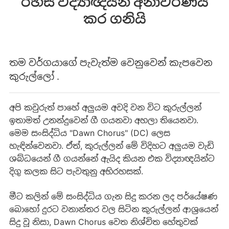
රහස විද්‍යාඥයින් අනාවරණය
කර ගනියි
තම වර්ගයාගේ පැවැත්ම වෙනුවෙන් කැපවෙන
කුරුල්ලෝ .
අපි කවුරුත් පාහේ අලුයම අවදි වන විට කුරුල්ලන්
ඉතාමත් උනන්දුවෙන් ගී ගයනවා අහලා තියෙනවා.
මෙම සංසිද්ධිය "Dawn Chorus" (DC) ලෙස
හැඳින්වෙනවා. ඒත්, කුරුල්ලන් මේ විදිහට අලුයම වැඩි
ශබ්ධයෙන් ගී ගයන්නේ ඇයිද කියන එක විද්‍යාඥයින්ට
දිගු කලක සිට පැවතුනු අභිරහසක්.
මීට කලින් මේ සංසිද්ධිය ගැන සිදු කරන ලද පර්යේෂණ
බොහෝ දුරට වනාන්තර වල සිටින කුරුල්ලන් ආශ්‍රයෙන්
සිදු වූ නිසා, Dawn Chorus වෙත නිශ්චිත හේතුවක්