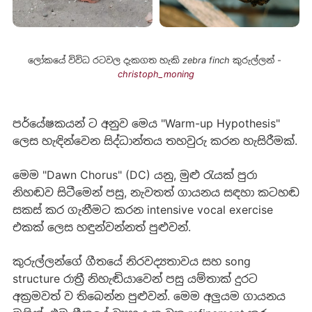
ලෝකයේ විවිධ රටවල දැකගත හැකි zebra finch කුරුල්ලන් - 
christoph_moning
පර්යේෂකයන් ට අනුව මෙය "Warm-up Hypothesis"
ලෙස හැඳින්වෙන සිද්ධාන්තය තහවුරු කරන හැසිරීමක්.
මෙම "Dawn Chorus" (DC) යනු, මුළු රැයක් පුරා
නිහඬව සිටීමෙන් පසු, නැවතත් ගායනය සඳහා කටහඬ
සකස් කර ගැනීමට කරන intensive vocal exercise
එකක් ලෙස හඳුන්වන්නත් පුළුවන්.
කුරුල්ලන්ගේ ගීතයේ නිරවද්‍යතාවය සහ song
structure රාත්‍රී නිහැඬියාවෙන් පසු යම්තාක් දුරට
අක්‍රමවත් ව තිබෙන්න පුළුවන්. මෙම අලුයම ගායනය