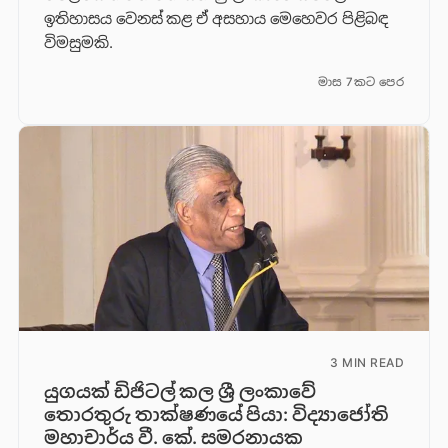
ඉතිහාසය වෙනස් කළ ඒ අසහාය මෙහෙවර පිළිබඳ
විමසුමකි.
මාස 7කට පෙර
3 MIN READ
යුගයක් ඩිජිටල් කල ශ්‍රී ලංකාවේ
තොරතුරු තාක්ෂණයේ පියා: විද්‍යාජෝති
මහාචාර්ය වී. කේ. සමරනායක