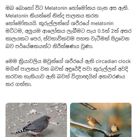
ඔබ බොහෝ විට Melatonin හෝමෝනය ගැන අස ඇති.
Melatonin කියන්නේ නින්ද පාලනය කරන
හෝමෝනයයි. කුරුල්ලන්ගේ ශරීරයේ melatonin
මට්ටම, අලුයම ආලෝකය ලැබීමට පැය 0.5ත් 2ත් අතර
කාලයකට පෙර, ස්වභාවිකවම පහත වැටීමක් සිදුවෙන
බව පර්යේෂකයන්ට නිරීක්ෂණය වුණා.
මෙම ක්‍රියාවලිය ඔවුන්ගේ ශරීරයේ ඇති circadian clock
මගින් පාලනය වන බවත් අඳුරේදී පවා කුරුල්ලන් අවදි
කරවන හැකියාව ඇති බවත් විද්‍යාඥයින් අනාවරණය
කර ගත්තා.