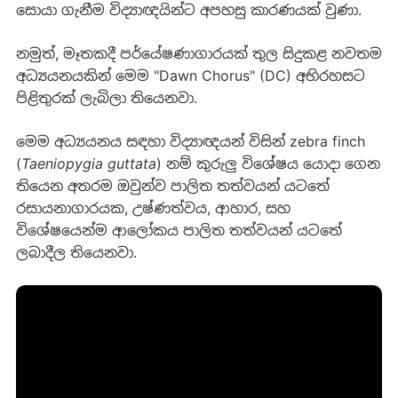
සොයා ගැනීම විද්‍යාඥයින්ට අපහසු කාරණයක් වුණා.
නමුත්, මෑතකදී පර්යේෂණාගාරයක් තුල සිදුකළ නවතම
අධ්‍යයනයකින් මෙම "Dawn Chorus" (DC) අභිරහසට
පිළිතුරක් ලැබිලා තියෙනවා.
මෙම අධ්‍යයනය සඳහා විද්‍යාඥයන් විසින් zebra finch
(
Taeniopygia guttata
) නම් කුරුලු විශේෂය යොදා ගෙන
තියෙන අතරම ඔවුන්ව පාලිත තත්වයන් යටතේ
රසායනාගාරයක, උෂ්ණත්වය, ආහාර, සහ
විශේෂයෙන්ම ආලෝකය පාලිත තත්වයන් යටතේ
ලබාදීල තියෙනවා.