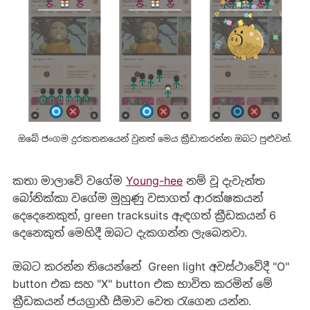
ඔබේ ජංගම දුරකතනයෙන් වුනත් මෙය ක්‍රීඩාකරන්න ඔබට පුළුවන්.
කතා මාලාවේ වගේම
Young-hee
නම් වූ දැවැන්ත
බෝනික්කා වගේම මුහුණු වසාගත් ආරක්ෂකයන්
දෙදෙනෙකුත්, green tracksuits ඇඳගත් ක්‍රීඩකයන් 6
දෙනෙකුත් මෙහිදී ඔබට දැකගන්න ලැබෙනවා.
ඔබට කරන්න තියෙන්නේ Green light අවස්ථාවේදී "O"
button එක සහ "X" button එක භාවිත කරමින් මේ
ක්‍රීඩකයන් ජයග්‍රාහී සීමාව වෙත රැගෙන යන්න.