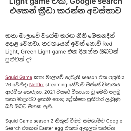
Light game එක, Google search
එකෙන් ක්‍රීඩා කරන්න අවස්තාව
කතා මාලාවේ වගේම තරඟ නීති මෙතනදීත්
අදාළ වෙනවා. තරඟයෙන් ඉවත් නොවී Red
Light, Green Light game එක දිනන්න ඔබටත්
පුළුවන් ද?
Squid Game
කතා මාලාවේ දෙවැනි season එක පසුගිය
26 වෙනිදා
Netflix
streaming සේවාව ඔස්සේ විකාශය
ආරම්භ කෙරුනා. 2021 වසරේ විකාශය වූ මෙහි පළමු
කතා මාලාවට ඉතාම හොඳ ප්‍රේක්ෂක ප්‍රතිචාර ලැබුණු
බව ඔබට මතක ඇති.
Squid Game season 2 නිකුත් වීමට සමගාමිව Google
Search එකෙන් Easter egg එකක් ඇතුලත් කරන්න