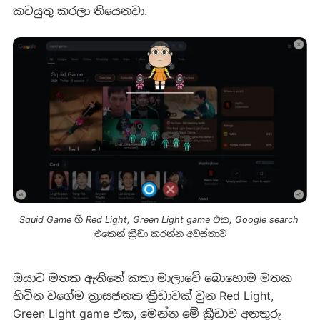
කටයුතු කරලා තියෙනවා.
Squid Game හි Red Light, Green Light game එක, Google search 
එකෙන් ක්‍රීඩා කරන්න අවස්තාව
ඔයාට මතක ඇතිනේ කතා මාලාවේ බොහොම මතක
හිටින වගේම ත්‍රාසජනක ක්‍රීඩාවක් වුන Red Light,
Green Light game එක, මෙන්න මේ ක්‍රීඩාව අනතුරු