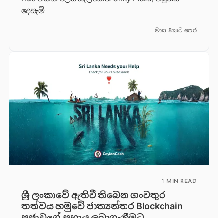
දෙසැම්
මාස 8කට පෙර
1 MIN READ
ශ්‍රී ලංකාවේ ඇතිවී තිබෙන ගංවතුර
තත්වය හමුවේ ජාත්‍යන්තර Blockchain
ප්‍රජාවගේ සහාය ලබාගැනීමට