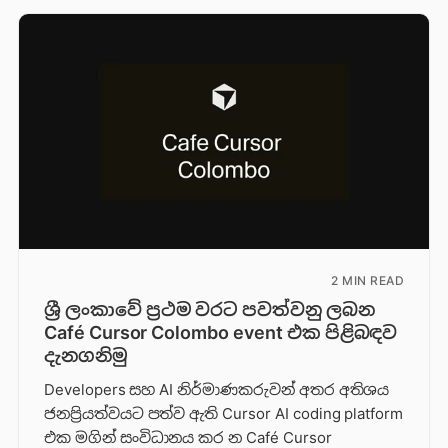
2 MIN READ
ශ්‍රී ලංකාවේ ප්‍රථම වරට පවත්වනු ලබන
Café Cursor Colombo event එක පිළිබඳව
දැනගනිමු
Developers සහ AI නිර්මාණකරුවන් අතර අතිශය
ජනප්‍රියත්වයට පත්ව ඇති Cursor AI coding platform
එක මගින් සංවිධානය කර න Café Cursor