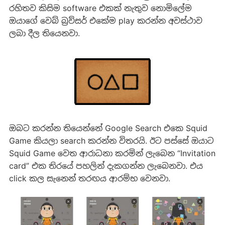
රහිතව කිසිම software එකක් නැතුව නොමිලේම
ඔයාගේ වෙබ් බ්‍රව්සර් එකේම play කරන්න අවස්ථාව
ලබා දීල තියෙනවා.
ඔබට කරන්න තියෙන්නේ Google Search එකෙ Squid
Game කියලා search කරන්න විතරයි. ඊට පස්සේ ඔයාට
Squid Game වෙත ආරාධනා කරමින් ලැබෙන “Invitation
card” එක තිරයේ පහලින් දැකගන්න ලැබෙනවා. එය
click කල සැනෙන් තරඟය ආරම්භ වෙනවා.