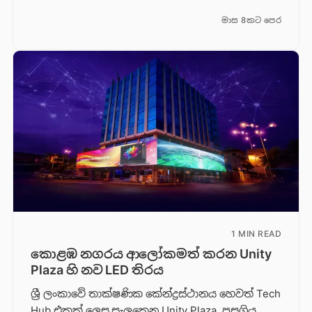
මාස 8කට පෙර
1 MIN READ
කොළඹ නගරය ආලෝකමත් කරන Unity
Plaza හි නව LED තිරය
ශ්‍රී ලංකාවේ තාක්ෂණික කේන්ද්‍රස්ථානය හෙවත් Tech
Hub එකක් ලෙස සැලකෙන Unity Plaza, පසුගිය