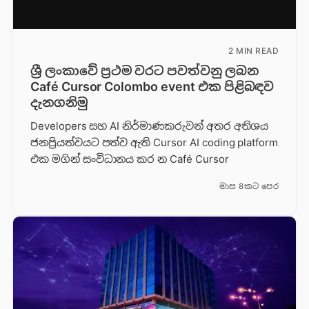
2 MIN READ
ශ්‍රී ලංකාවේ ප්‍රථම වරට පවත්වනු ලබන
Café Cursor Colombo event එක පිළිබඳව
දැනගනිමු
Developers සහ AI නිර්මාණකරුවන් අතර අතිශය
ජනප්‍රියත්වයට පත්ව ඇති Cursor AI coding platform
එක මගින් සංවිධානය කර න Café Cursor
මාස 8කට පෙර