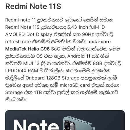
Redmi Note 11S
Redmi note 11 දුරකථනයට බොහෝ සෙයින් සමාන
Redmi Note 11S දුරකථනයද 6.43-inch full-HD
AMOLED Dot Display එකකින් සහ 90Hz දක්වා වූ
refresh rate එකකින් සමන්විත වනවා.
octa-core
MediaTek Helio G96
SoC මඟින් බල ගැන්වෙන මෙම
දුරකථනයෙහි OS එක ලෙස, Android 11 සමඟින්
නවතම MIUI 13 ක්‍රියා කරනවා. එමෙන්ම 8GB දක්වා වූ
LPDDR4X RAM මඟින් ක්‍රියා කරන මෙම දුරකථන
මාදිලියේ Onboard 128GB Storage පහසුකමක් ලැබී
තිබෙන අතර අවශ්‍ය නම් microSD card එකක් හරහා
Storage එක 1TB දක්වා පුළුල් කර ගැනීමේ හැකියාව
තිබෙනවා.