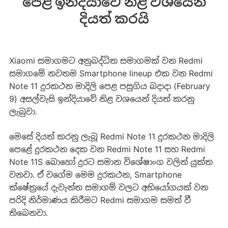
පෙළ ඉන්දියාවේ නිළ වශයෙන්
දියත් කරයි
Xiaomi සමාගමට අනුබද්ධිත සමාගමක් වන Redmi
සමාගමේ නවතම Smartphone lineup එක වන Redmi
Note 11 දුරකථන මාදිලි පෙළ පසුගිය බදාදා (February
9) අසල්වැසි ඉන්දියාවේ නිළ වශයෙන් දියත් කරනු
ලැබුවා.
මෙසේ දියත් කරනු ලැබූ Redmi Note 11 දුරකථන මාදිලි
පෙළේ දුරකථන දෙක වන Redmi Note 11 සහ Redmi
Note 11S බොහෝ දුරට සමාන විශේෂාංග වලින් යුක්ත
වනවා. ඒ වගේම මෙම දුරකථන, Smartphone
ක්ෂේත්‍රයේ දැවැන්ත සමාගම් වලට අභියෝගයක් වන
පරිදි නිර්මාණය කිරීමට Redmi සමාගම සමත් වී
තිබෙනවා.