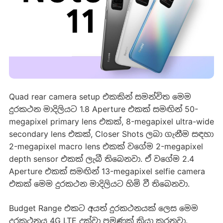
Quad rear camera setup එකකින් සමන්විත මෙම
දුරකථන මාදිලියට 1.8 Aperture එකක් සමඟින් 50-
megapixel primary lens එකක්, 8-megapixel ultra-wide
secondary lens එකක්, Closer Shots ලබා ගැනීම සඳහා
2-megapixel macro lens එකක් වගේම 2-megapixel
depth sensor එකක් ලැබී තිබෙනවා. ඒ වගේම 2.4
Aperture එකක් සමඟින් 13-megapixel selfie camera
එකක් මෙම දුරකථන මාදිලියට හිමි වී තිබෙනවා.
Budget Range එකට අයත් දුරකථනයක් ලෙස මෙම
දුරකථනය 4G LTE දක්වා පමණක් ක්‍රියා කරනවා.