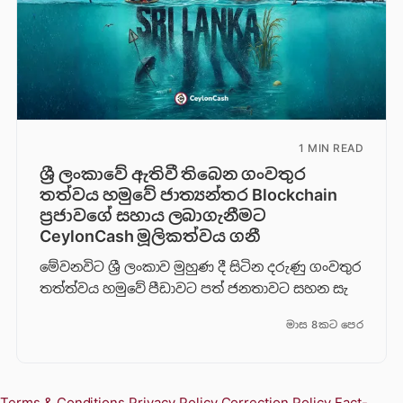
1 MIN READ
ශ්‍රී ලංකාවේ ඇතිවී තිබෙන ගංවතුර
තත්වය හමුවේ ජාත්‍යන්තර Blockchain
ප්‍රජාවගේ සහාය ලබාගැනීමට
CeylonCash මූලිකත්වය ග​නී
මේවනවිට ශ්‍රී ලංකාව මුහුණ දී සිටින දරුණු ගංවතුර
තත්ත්වය හමුවේ පීඩාවට පත් ජනතාවට සහන සැ
මාස 8කට පෙර
Terms & Conditions
Privacy Policy
Correction Policy
Fact-