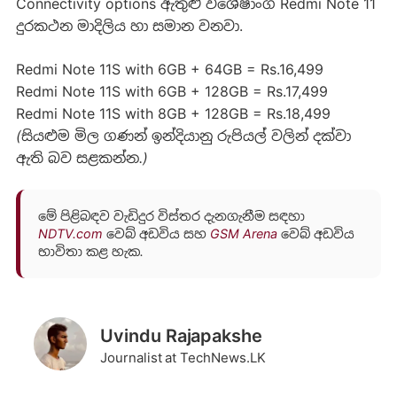
Connectivity options ඇතුළු විශේෂාංග Redmi Note 11
දුරකථන මාදිලිය හා සමාන වනවා.
Redmi Note 11S with 6GB + 64GB = Rs.16,499
Redmi Note 11S with 6GB + 128GB = Rs.17,499
Redmi Note 11S with 8GB + 128GB = Rs.18,499
(සියළුම මිල ගණන් ඉන්දියානු රුපියල් වලින් දක්වා
ඇති බව සළකන්න.)
මේ පිළිබඳව වැඩිදුර විස්තර දැනගැනීම සඳහා
NDTV.com
වෙබ් අඩවිය සහ
GSM Arena
වෙබ් අඩවිය
භාවිතා කළ හැක.
Uvindu Rajapakshe
Journalist at TechNews.LK