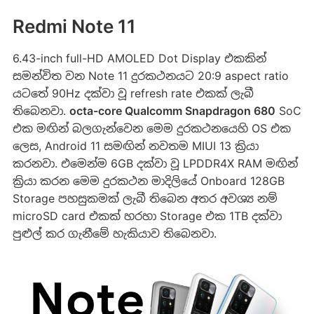
Redmi Note 11
6.43-inch full-HD AMOLED Dot Display එකකින්
සමන්විත වන Note 11 දුරකථනයට 20:9 aspect ratio
යටතේ 90Hz දක්වා වූ refresh rate එකක් ලැබී
තිබෙනවා.
octa-core Qualcomm Snapdragon 680
SoC
එක මඟින් බලගැන්වෙන මෙම දුරකථනයෙහි OS එක
ලෙස, Android 11 සමඟින් නවතම MIUI 13 ක්‍රියා
කරනවා. එමෙන්ම 6GB දක්වා වූ LPDDR4X RAM මඟින්
ක්‍රියා කරන මෙම දුරකථන මාදිලියේ Onboard 128GB
Storage පහසුකමක් ලැබී තිබෙන අතර අවශ්‍ය නම්
microSD card එකක් හරහා Storage එක 1TB දක්වා
පුළුල් කර ගැනීමේ හැකියාව තිබෙනවා.