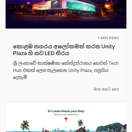
1 MIN READ
කොළඹ නගරය ආලෝකමත් කරන Unity
Plaza හි නව LED තිරය
ශ්‍රී ලංකාවේ තාක්ෂණික කේන්ද්‍රස්ථානය හෙවත් Tech
Hub එකක් ලෙස සැලකෙන Unity Plaza, පසුගිය
දෙසැම්
මාස 8කට පෙර