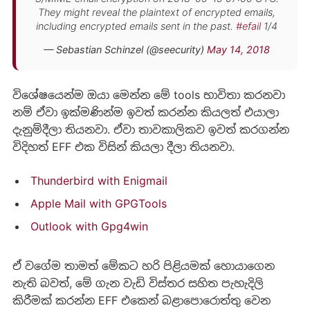
They might reveal the plaintext of encrypted emails,
including encrypted emails sent in the past.
#efail
1/4
— Sebastian Schinzel (@seecurity)
May 14, 2018
විශේෂයෙන්ම ඔයා මෙන්න මේ tools භාවිතා කරනවා
නම් ඒවා ඉක්මණින්ම ඉවත් කරන්න කියලත් එයාලා
දැනුම්දීලා තියනවා. ඒවා තාවකාලිකව ඉවත් කරගන්න
විදිහත් EFF එක විසින් කියලා දීලා තියනවා.
Thunderbird with Enigmail
Apple Mail with GPGTools
Outlook with Gpg4win
ඒ වගේම තාමත් මේකට හරි පිළියමක් හොයාගෙන
නැති බවත්, මේ ගැන වැඩි විස්තර සහිත පැහැදිලි
කිරීමක් කරන්න EFF එකෙන් බළාපොරොත්තු වෙන