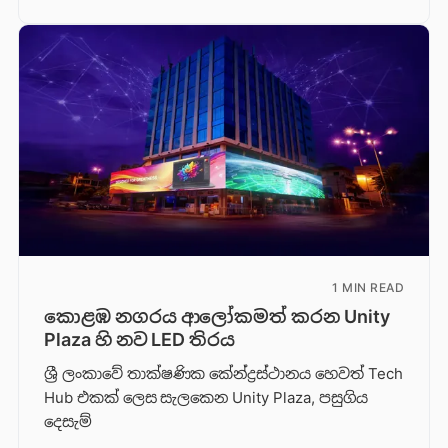
1 MIN READ
කොළඹ නගරය ආලෝකමත් කරන Unity
Plaza හි නව LED තිරය
ශ්‍රී ලංකාවේ තාක්ෂණික කේන්ද්‍රස්ථානය හෙවත් Tech
Hub එකක් ලෙස සැලකෙන Unity Plaza, පසුගිය
දෙසැම්