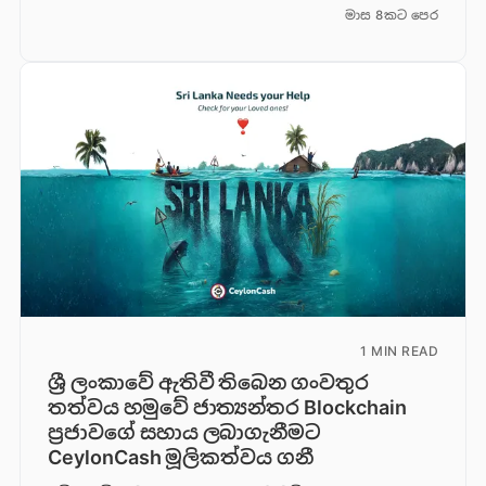
මාස 8කට පෙර
1 MIN READ
ශ්‍රී ලංකාවේ ඇතිවී තිබෙන ගංවතුර
තත්වය හමුවේ ජාත්‍යන්තර Blockchain
ප්‍රජාවගේ සහාය ලබාගැනීමට
CeylonCash මූලිකත්වය ග​නී