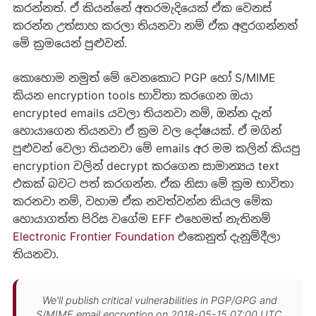
කරන්නත්. ඒ කියන්නේ අතරමැදියෙක් ඒක වෙනස්
කරන්න උත්සාහ කරලා තියනවා නම් ඒක අඳුරගන්නත්
මේ ක්‍රමයෙන් පුළුවන්.
කොහොම නමුත් මේ වෙනකොට PGP හෝ S/MIME
කියන encryption tools භාවිතා කරගෙන ඔයා
encrypted emails යවලා තියනවා නම්, ඔන්න දැන්
හොයාගෙන තියනවා ඒ ක්‍රම වල දෝෂයක්. ඒ මගින්
පුළුවන් වෙලා තියනවා මේ emails අර මම කලින් කියපු
encryption වලින් decrypt කරගෙන සාමාන්‍යය text
එකක් බවට පත් කරගන්න. ඒක නිසා මේ ක්‍රම භාවිතා
කරනවා නම්, වහාම ඒක නවත්වන්න කියල මේක
හොයාගත්ත පිරිස වගේම EFF එහෙමත් නැතිනම්
Electronic Frontier Foundation
එකෙනුත් දැනුම්දීලා
තියනවා.
We'll publish critical vulnerabilities in PGP/GPG and
S/MIME email encryption on 2018-05-15 07:00 UTC.