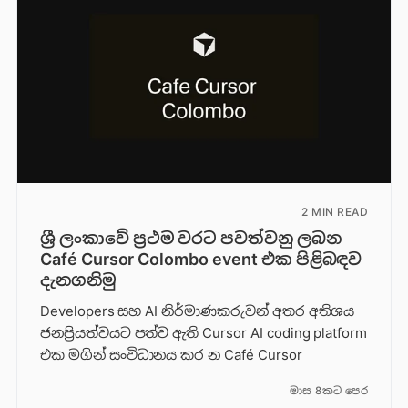
2 MIN READ
ශ්‍රී ලංකාවේ ප්‍රථම වරට පවත්වනු ලබන
Café Cursor Colombo event එක පිළිබඳව
දැනගනිමු
Developers සහ AI නිර්මාණකරුවන් අතර අතිශය
ජනප්‍රියත්වයට පත්ව ඇති Cursor AI coding platform
එක මගින් සංවිධානය කර න Café Cursor
මාස 8කට පෙර