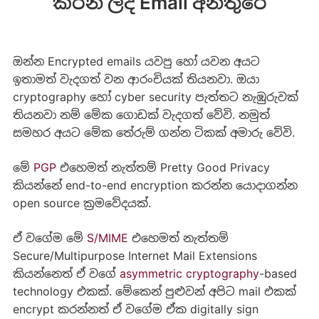
කරන ලද Email අනතුරේ
ඔන්න Encrypted emails යවපු හෝ යවන අයට
ඉතාමත් වැදගත් වන ආරංචියක් තියනවා. ඔයා
cryptography හෝ cyber security පැත්තට නැඹුරුවක්
තියනවා නම් මේක ගොඩක් වැදගත් වේවි. නමුත්
සමහර අයට මේක තේරුම් ගන්න ටිකක් අමාරු වේවි.
මේ
PGP
එහෙමත් නැත්තම් Pretty Good Privacy
කියන්නේ end-to-end encryption කරන්න යොදාගන්න
open source ක්‍රමවේදයක්.
ඒ වගේම මේ
S/MIME
එහෙමත් නැත්තම්
Secure/Multipurpose Internet Mail Extensions
කියන්නෙත් ඒ වගේ
asymmetric cryptography
-based
technology එකක්. මේකෙන් පුළුවන් අපිට mail එකක්
encrypt කරන්නත් ඒ වගේම ඒක digitally sign