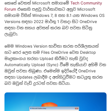
කෙසේ වෙතත් Microsoft සමාගමේ
Tech Community
Forum
එකෙහි පළවූ වාර්තාවකට අනුව Microsoft
සමාගම විසින් Windows 7, 8 සහ 8.1 යන Windows OS
Versions සඳහා 2022 මාර්තු 1 වනදා සිට OneDrive
සඳහා වන සහය අවසන් කරන බව පවසා සිටිනු
ලැබුවා.
මෙම Windows Version භාවිතා කරන පරිශීලකයන්
හට පෙර ලෙස තම Files OneDrive වෙත Desktop
මෘදුකාංගය හරහා Upload කිරීමට හැකි වුවද
Automatically Upload (Sync) වීමේ හැකියාව අහිමි වන
ඔවුන් පවසා තිබුණා. එමෙන්ම ඉදිරියේදී OneDrive
සඳහා Updates ලබාදීම ද අත්හිටුවීමට කටයුතු කරන
බව ඔවුන් වැඩි දුරටත් පවසා සිටියා.