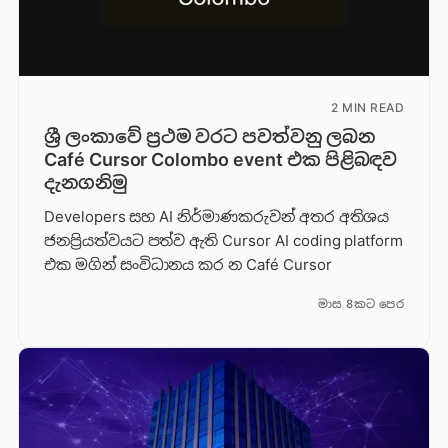
2 MIN READ
ශ්‍රී ලංකාවේ ප්‍රථම වරට පවත්වනු ලබන
Café Cursor Colombo event එක පිළිබඳව
දැනගනිමු
Developers සහ AI නිර්මාණකරුවන් අතර අතිශය
ජනප්‍රියත්වයට පත්ව ඇති Cursor AI coding platform
එක මගින් සංවිධානය කර න Café Cursor
මාස 8කට පෙර