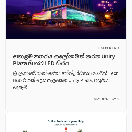
1 MIN READ
කොළඹ නගරය ආලෝකමත් කරන Unity
Plaza හි නව LED තිරය
ශ්‍රී ලංකාවේ තාක්ෂණික කේන්ද්‍රස්ථානය හෙවත් Tech
Hub එකක් ලෙස සැලකෙන Unity Plaza, පසුගිය
දෙසැම්
මාස 8කට පෙර