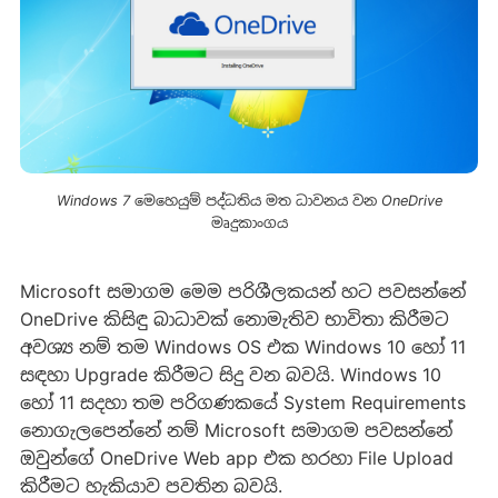
Windows 7 මෙහෙයුම් පද්ධතිය මත ධාවනය වන OneDrive
මෘදුකාංගය
Microsoft සමාගම මෙම පරිශීලකයන් හට පවසන්නේ
OneDrive කිසිඳු බාධාවක් නොමැතිව භාවිතා කිරීමට
අවශ්‍ය නම් තම Windows OS එක Windows 10 හෝ 11
සඳහා Upgrade කිරීමට සිදු වන බවයි. Windows 10
හෝ 11 සදහා තම පරිගණකයේ System Requirements
නොගැලපෙන්නේ නම් Microsoft සමාගම පවසන්නේ
ඔවුන්ගේ OneDrive Web app එක හරහා File Upload
කිරීමට හැකියාව පවතින බවයි.