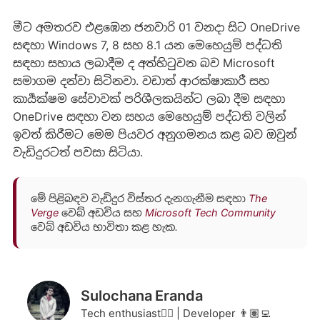
මීට අමතරව එළඹෙන ජනවාරි 01 වනදා සිට OneDrive
සඳහා Windows 7, 8 සහ 8.1 යන ‌මෙහෙයුම් පද්ධති
සඳහා සහාය ලබාදීම ද අත්හිටුවන බව Microsoft
සමාගම දන්වා සිටිනවා. වඩාත් ආරක්ෂාකාරී සහ
කාර්‍යක්ෂම සේවාවක් පරිශීලකයින්ට ලබා දීම සඳහා
OneDrive සඳහා වන සහය මෙහෙයුම් පද්ධති වලින්
ඉවත් කිරීමට මෙම පියවර අනුගමනය කළ බව ඔවුන්
වැඩිදුරටත් පවසා සිටියා.
මේ පිළිබඳව වැඩිදුර විස්තර දැනගැනීම සඳහා
The
Verge
වෙබ් අඩවිය සහ
Microsoft Tech Community
වෙබ් අඩවිය භාවිතා කළ හැක.
Sulochana Eranda
Tech enthusiast❤️‍🔥 | Developer 👨🏽‍💻