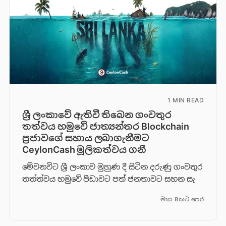
1 MIN READ
ශ්‍රී ලංකාවේ ඇතිවී තිබෙන ගංවතුර
තත්වය හමුවේ ජාත්‍යන්තර Blockchain
ප්‍රජාවගේ සහාය ලබාගැනීමට
CeylonCash මූලිකත්වය ග​නී
මේවනවිට ශ්‍රී ලංකාව මුහුණ දී සිටින දරුණු ගංවතුර
තත්ත්වය හමුවේ පීඩාවට පත් ජනතාවට සහන සැ
මාස 8කට පෙර