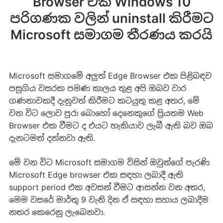
Browser එක Windows 10
පරිගණක වලින් uninstall කිරීමට
Microsoft සමාගම තීරණය කරයි
Microsoft සමාගමේ අලුත් Edge Browser එක පිළිබඳව
පසුගිය වසරක පමණ කාලය තුළ අපි ඔබව වාර
ගණනාවකදී දැනුවත් කිරීමට කටයුතු කළ අතර, මේ
වන විට ලොව පුරා බොහෝ දෙනෙකුගේ ප්‍රියතම Web
Browser එක වීමට ද එයට හැකියාව ලැබී ඇති බව ඔබ
දැනටමත් දන්නවා ඇති.
මේ වන විට Microsoft සමාගම විසින් ඔවුන්ගේ පැරණි
Microsoft Edge browser එක සඳහා ලබාදී ඇති
support period එක අවසන් වීමට ආසන්න වන අතර,
මෙම වසරේ මාර්තු 9 වැනි දින ඒ සඳහා සහාය ලබාදීම
නතර කෙරෙනු ලැබෙනවා.