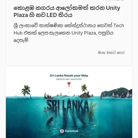
කොළඹ නගරය ආලෝකමත් කරන Unity
Plaza හි නව LED තිරය
ශ්‍රී ලංකාවේ තාක්ෂණික කේන්ද්‍රස්ථානය හෙවත් Tech
Hub එකක් ලෙස සැලකෙන Unity Plaza, පසුගිය
දෙසැම්
මාස 8කට පෙර