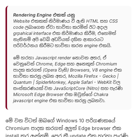
Rendering Engine එකක් යනු
Website එකකක් නිර්මාණය වී ඇති HTML සහ CSS
code ලබාගෙන ඒවා භාවිතා කරමින් ඊට අදාල
grpahical interface එක නිර්මාණය කිරීම, එහෙමත්
නැතිනම් අපි වෙබ් අඩවියක් දකින ආකාරයට
පරිවර්ථනය කිරීමට භාවිතා කරන engine එකයි.
මේ හරහා Javascript render නොවන අතර, ඒ
වෙනුවෙන් Chrome, Edge සහ අනෙකුත් Chromium
පාදක කරගත් (Opera වැනි) Browsers, V8 engine එක
භාවිතා කරනු ලබන අතර, Mozilla Firefox - Gecko |
Quantum | ‎SpiderMonkey, Apple Safari - WebKit වල
සංස්කරණයක් වන JavaScriptCore (Nitro) සහ පැරණි
Microsoft Edge Browser එක ඔවුන්ගේ Chakra
javascript engine එක භාවිතා කරනු ලබනවා.
මේ වන විටත් ඔබගේ Windows 10 පරිගණකයේ
Chromium පාදක කරගත් අලුත් Edge browser එක
install කර ඇත්නම්, පෙර කී update එක හරහා පැරණි