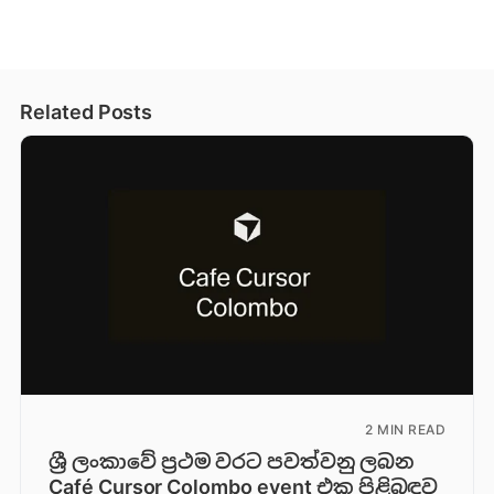
Related Posts
2 MIN READ
ශ්‍රී ලංකාවේ ප්‍රථම වරට පවත්වනු ලබන
Café Cursor Colombo event එක පිළිබඳව