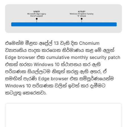
එමෙන්ම මීළඟ අප්‍රේල් 13 වැනි දින Chomium
ව්‍යාපෘතිය පාදක කරගෙන නිර්මාණය කළ මේ අලුත්
Edge browser එක cumulative monthly security patch
එකක් හරහා Windows 10 ස්ථාපනය කර ඇති
පරිගණක සියල්ලටම නිකුත් කරනු ඇති අතර, ඒ
සමඟින් පැරණි Edge browser එක සම්පූර්ණයෙන්ම
Windows 10 පරිගණක වලින් ඉවත් කර දැමීමට
කටයුතු කෙරෙනවා.