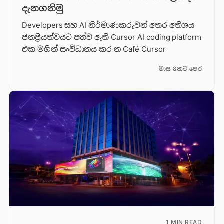
දැනගනිමු
Developers සහ AI නිර්මාණකරුවන් අතර අතිශය
ජනප්‍රියත්වයට පත්ව ඇති Cursor AI coding platform
එක මගින් සංවිධානය කර න Café Cursor
මාස 8කට පෙර
1 MIN READ