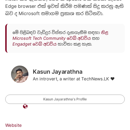
Edge browser එක් ඉවත් කිරීම පමණක් සිදු කරනු ඇති
බව ද Microsoft සමාගම ප්‍රකාශ කර සිටිනවා.
මේ පිළිබඳව වැඩිදුර විස්තර දැනගැනීම සඳහා
නිළ
Microsoft Tech Community වෙබ් අඩවිය
සහ
Engadget වෙබ් අඩවිය
භාවිතා කළ හැක.
Kasun Jayarathna
An introvert, a writer at TechNews.LK ❤️
Kasun Jayarathna's Profile
Website