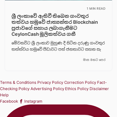
1 MIN READ
ශ්‍රී ලංකාවේ ඇතිවී තිබෙන ගංවතුර
තත්වය හමුවේ ජාත්‍යන්තර Blockchain
ප්‍රජාවගේ සහාය ලබාගැනීමට
CeylonCash මූලිකත්වය ග​නී
මේවනවිට ශ්‍රී ලංකාව මුහුණ දී සිටින දරුණු ගංවතුර
තත්ත්වය හමුවේ පීඩාවට පත් ජනතාවට සහන සැ
මාස 8කට පෙර
Terms & Conditions
Privacy Policy
Correction Policy
Fact-
Checking Policy
Advertising Policy
Ethics Policy
Disclaimer
Help
Facebook
Instagram