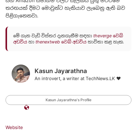
සහ Amazon සමාගම් වලට සැලකිය යුතු මට්ටමේ
තරඟයක් දීමට මොවුන්ට හැකියාව ‍ලැබෙනු ඇති බව
පිළිගැනෙනවා.
මේ ගැන වැඩි විස්තර දැනගැනීම සඳහා
theverge වෙබ්
අඩවිය
හා
thenextweb වෙබ් අඩවිය
භාවිතා කළ හැක.
Kasun Jayarathna
An introvert, a writer at TechNews.LK ❤️
Kasun Jayarathna's Profile
Website