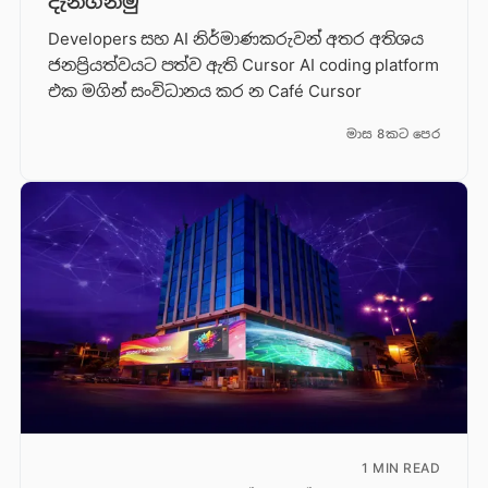
දැනගනිමු
Developers සහ AI නිර්මාණකරුවන් අතර අතිශය
ජනප්‍රියත්වයට පත්ව ඇති Cursor AI coding platform
එක මගින් සංවිධානය කර න Café Cursor
මාස 8කට පෙර
1 MIN READ