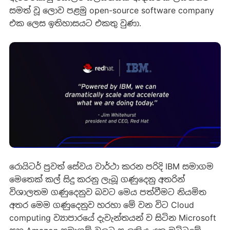
සමත් වූ ලොව පළමු open-source software company
එක ලෙස ඉතිහාසයට එකතු වුණා.
රොයිටර් පුවත් සේවය වාර්ථා කරන පරිදි IBM සමාගම
මෙතෙක් කල් සිදු කරනු ලැබූ ගණුදෙනු අතරින්
විශාලතම ගණුදෙනුව බවට මෙය පත්වීමට නියමිත
අතර මෙම ගණුදෙනුව හරහා මේ වන විට Cloud
computing ව්‍යාපාරයේ දැවැන්තයන් ව සිටින Microsoft