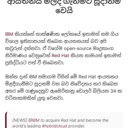
ආයතනය මිලදී ගැනීමට සූදානම්
වෙයි
IBM
කියන්නේ තාක්ෂණික ලෝකයේ ඉතාමත් නම ගිය
විශාල ඉතිහාසයක් තිබෙන ආයතනයක් බව අපි
කවුරුත් දන්නවා. ඒ වගේම open-source මෘදුකාංග
නිර්මාණය වෙනුවෙන්
Red Hat
කියන නාමයත් ඉතාමත්
ප්‍රසිද්ධියට පත් වී තිබෙනවා.
ඔන්න දැන් IBM සමාගම විසින් මේ Red Hat ආයතනය
මිළදීගැනීමට සූදානම් වන බව නිවේදනය කර තිබෙන
අතර මේ ගණුදෙනුව ඇමෙරිකානු ඩොලර් බිලියන 34 ක
වටිනාකමකින් යුතු වෙනවා.
[NEWS]
@IBM
to acquire Red Hat and become the
world's leading
#hybridcloud
provider.