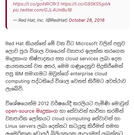
https://t.co/goihRICRr3
https://t.co/G8SKS5gsVk
pic.twitter.com/GJL4UmBu1B
— Red Hat, Inc. (@RedHat)
October 28, 2018
Red Hat කියන්නේ මේ වන විට Microsoft වලින් පසුව
ලොව පුරා විශාල වශයෙන් ව්‍යාපාර ඉලක්ක කරගෙන
මෘදුකාංග නිෂ්පාදනය සහ cloud services ලබා දෙන
ආයතනයක් වන අතර, මෙම ගණුදෙනුව සිදුකිරීමෙන්
පසු IBM සමාගමට ඔවුන්ගේ enterprise cloud
computing පද්ධතියේ විශාල වෙනස් කිරීමට අවස්ථාව
ලැබේවි.
විශේෂයෙන්ම 2012 වර්ෂයේදී කරලියට පැමිණි මොවුන්
open-source මෘදුකාංග
හා සේවාවන් භාවිතා කරමින්
ව්‍යාපාරික ලෝකයට cloud computing සේවාවන් හා
Linux servers ලබා දෙන්නට කටයුතු කිරීමත් සමඟ
ඇමෙරිකානු ඩොලර් බිලියනයක ආදායමක් ලබන්නට