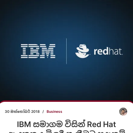
30 ඔක්තෝබර් 2018
/
Business
IBM සමාගම විසින් Red Hat