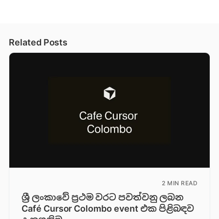
Related Posts
2 MIN READ
ශ්‍රී ලංකාවේ ප්‍රථම වරට පවත්වනු ලබන
Café Cursor Colombo event එක පිළිබඳව