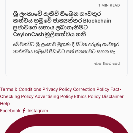
1 MIN READ
ශ්‍රී ලංකාවේ ඇතිවී තිබෙන ගංවතුර
තත්වය හමුවේ ජාත්‍යන්තර Blockchain
ප්‍රජාවගේ සහාය ලබාගැනීමට
CeylonCash මූලිකත්වය ග​නී
මේවනවිට ශ්‍රී ලංකාව මුහුණ දී සිටින දරුණු ගංවතුර
තත්ත්වය හමුවේ පීඩාවට පත් ජනතාවට සහන සැ
මාස 8කට පෙර
Terms & Conditions
Privacy Policy
Correction Policy
Fact-
Checking Policy
Advertising Policy
Ethics Policy
Disclaimer
Help
Facebook
Instagram