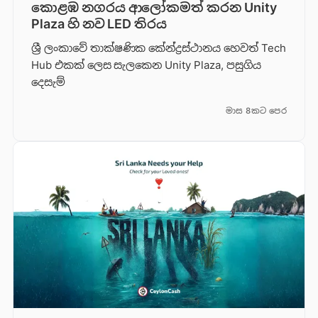
කොළඹ නගරය ආලෝකමත් කරන Unity
Plaza හි නව LED තිරය
ශ්‍රී ලංකාවේ තාක්ෂණික කේන්ද්‍රස්ථානය හෙවත් Tech
Hub එකක් ලෙස සැලකෙන Unity Plaza, පසුගිය
දෙසැම්
මාස 8කට පෙර