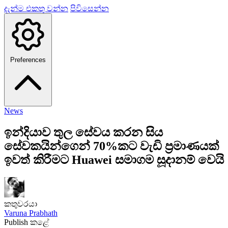
දැන්ම එකතු වන්න
පිවිසෙන්න
Preferences
News
ඉන්දියාව තුල සේවය කරන සිය
සේවකයින්ගෙන් 70%කට වැඩි ප්‍රමාණයක්
ඉවත් කිරීමට Huawei සමාගම සූදානම් වෙයි
කතුවරයා
Varuna Prabhath
Publish කළේ