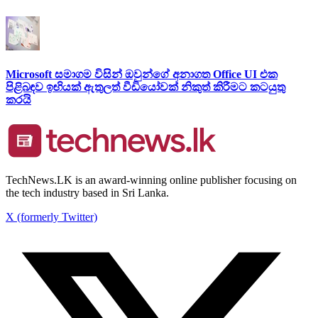
Microsoft සමාගම විසින් ඔවුන්ගේ අනාගත Office UI එක
පිළිබඳව ඉඟියක් ඇතුලත් වීඩියෝවක් නිකුත් කිරීමට කටයුතු
කරයි
TechNews.LK is an award-winning online publisher focusing on
the tech industry based in Sri Lanka.
X (formerly Twitter)