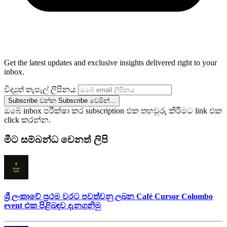
Get the latest updates and exclusive insights delivered right to your
inbox.
විද්‍යුත් තැපැල් ලිපිනය
Subscribe වන්න
Subscribe වෙමින්...
ඔබේ inbox පරීක්ෂා කර subscription එක තහවුරු කිරීමට link එක
click කරන්න.
මීට සම්බන්ධ වෙනත් ලිපි
ශ්‍රී ලංකාවේ ප්‍රථම වරට පවත්වනු ලබන Café Cursor Colombo
event එක පිළිබඳව දැනගනිමු