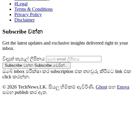
#Legal
Terms & Conditions
Privacy Policy
Disclaimer
Subscribe වන්න
Get the latest updates and exclusive insights delivered right to your
inbox.
විද්‍යුත් තැපැල් ලිපිනය
Subscribe වන්න
Subscribe වෙමින්...
ඔබේ inbox පරීක්ෂා කර subscription එක තහවුරු කිරීමට link එක
click කරන්න.
© 2026 TechNews.LK. සියලු හිමිකම් ඇවිරිණි.
Ghost
සහ
Enova
සමඟ publish කර ඇත.