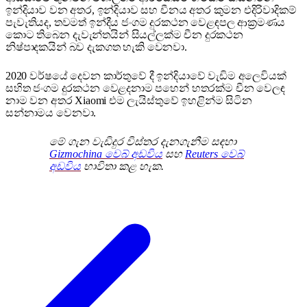
ඉන්දියාව වන අතර, ඉන්දියාව සහ චීනය අතර කුමන එදිරිවාදිකම්
පැවැතියද, තවමත් ඉන්දීය ජංගම දුරකථන වෙළඳපල ආක්‍රමණය
කොට තිබෙන දැවැන්තයින් සියල්ලක්ම චීන දුරකථන
නිෂ්පාදකයින් බව දැකගත හැකි වෙනවා.
2020 වර්ෂයේ දෙවන කාර්තුවේ දී ඉන්දියාවේ වැඩිම අලෙවියක්
සහිත ජංගම දුරකථන වෙළදනාම පහෙන් හතරක්ම චීන වෙලඳ
නාම වන අතර Xiaomi එම ලැයිස්තුවේ ඉහළින්ම සිටින
සන්නාමය වෙනවා.
මේ ගැන වැඩිදුර විස්තර දැනගැනීම සඳහා
Gizmochina වෙබ් අඩවිය
සහ
Reuters වෙබ්
අඩවිය
භාවිතා කළ හැක.