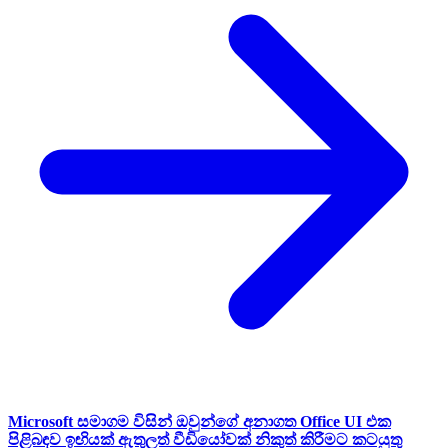
Microsoft සමාගම විසින් ඔවුන්ගේ අනාගත Office UI එක
පිළිබඳව ඉඟියක් ඇතුලත් වීඩියෝවක් නිකුත් කිරීමට කටයුතු