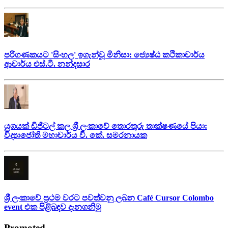
පරිගණකයට 'සිංහල' ඉගැන්වූ මිනිසා: ජ්‍යෙෂ්ඨ කථිකාචාර්ය
ආචාර්ය එස්.ටී. නන්දසාර
යුගයක් ඩිජිටල් කල ශ්‍රී ලංකාවේ තොරතුරු තාක්ෂණයේ පියා:
විද්‍යාජෝති මහාචාර්ය වී. කේ. සමරනායක
ශ්‍රී ලංකාවේ ප්‍රථම වරට පවත්වනු ලබන Café Cursor Colombo
event එක පිළිබඳව දැනගනිමු
Promoted