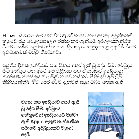
Huawei සමාගම මේ වන විට ඇමරිකාවේ නව වෙළෙඳ ප්‍රතිපත්ති
හමුවේ සිය වෙළඳපොල ආරක්ෂා කර ගැනීමේ අරගලයක නිරත
වීමේ පසුබිම තුළ ඔවුන් හට ඉන්දියානු වෙළෙඳපොළ ද අහිමි වීමේ
අවධානමක් මතුව තිබෙනවා.
පසුගිය දිනක ඉන්දියාව සහ චීනය අතර ඇති වූ දේශ සීමා අර්බුදය
මීට හේතුව වන අතර මේ පිළිබඳව සහ ඒ ආශ්‍රිතව ඉන්දියානු
තාක්ෂණ ක්ෂේත්‍රය තුළ සිදුවන වෙනස්කම් පිළිබඳව අපි ලිපි
කිහිපයකින්ම මීට පෙර ඔබව දැනුවත් කළා ඔබට මතක ඇති.
චීනය සහ ඉන්දියාව අතර ඇති
වූ දේශ සීමා අර්බුදය
හේතුවෙන් ඉන්දියාවේ පිහිටා
ඇති Apple ඇතුළු තාක්ෂණික
සමාගම් අර්බුදයකට මුහුණ
දෙයි