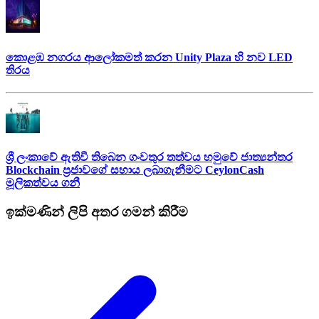
කොළඹ නගරය ආලෝකමත් කරන Unity Plaza හි නව LED
තිරය
ශ්‍රී ලංකාවේ ඇතිවී තිබෙන ගංවතුර තත්වය හමුවේ ජාත්‍යන්තර
Blockchain ප්‍රජාවගේ සහාය ලබාගැනීමට CeylonCash
මූලිකත්වය ග​නී
ඉක්මණින් ලිපි අතර ගමන් කිරීම