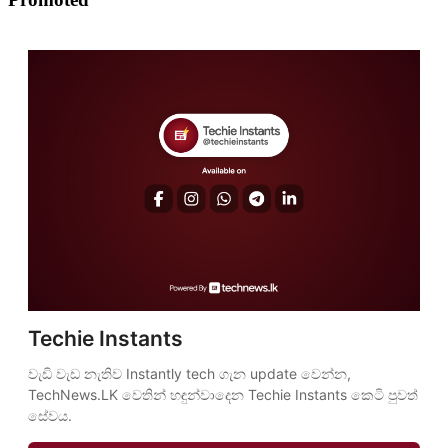
Techie Instants
වැඩි වැඩ නැතිව Instantly tech ගැන update වෙන්න, 
TechNews.LK වෙතින් හඳුන්වාදෙන Techie Instants කෙටි පුවත් 
සේවය.