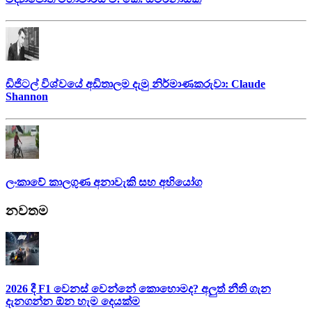
ඩිජිටල් විශ්වයේ අඩිතාලම දැමු නිර්මාණකරුවා: Claude
Shannon
ලංකාවේ කාලගුණ අනාවැකි සහ අභියෝග
නවතම
2026 දී F1 වෙනස් වෙන්නේ කොහොමද? අලුත් නීති ගැන
දැනගන්න ඕන හැම දෙයක්ම