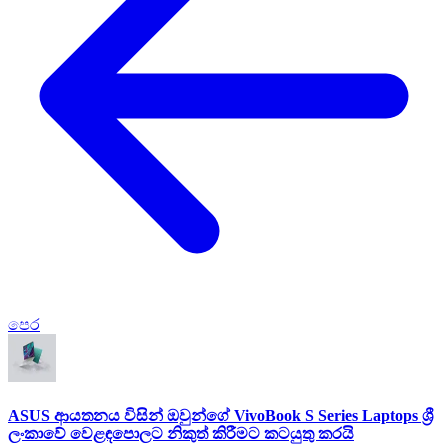
පෙර
ASUS ආයතනය විසින් ඔවුන්ගේ VivoBook S Series Laptops ශ්‍රී
ලංකාවේ වෙළඳපොලට නිකුත් කිරීමට කටයුතු කරයි