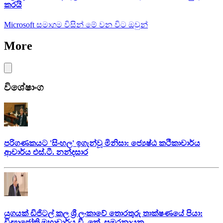
කරයි
Microsoft සමාගම විසින් මේ වන විට ඔවුන්
More
විශේෂාංග
පරිගණකයට 'සිංහල' ඉගැන්වූ මිනිසා: ජ්‍යෙෂ්ඨ කථිකාචාර්ය
ආචාර්ය එස්.ටී. නන්දසාර
යුගයක් ඩිජිටල් කල ශ්‍රී ලංකාවේ තොරතුරු තාක්ෂණයේ පියා:
විද්‍යාජෝති මහාචාර්ය වී. කේ. සමරනායක