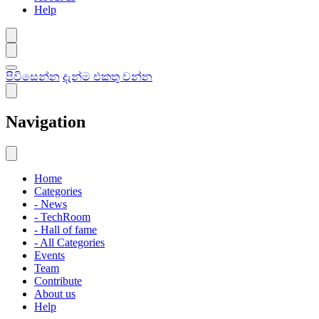
Help
පිවිසෙන්න
දැන්ම එකතු වන්න
Navigation
Home
Categories
- News
- TechRoom
- Hall of fame
- All Categories
Events
Team
Contribute
About us
Help