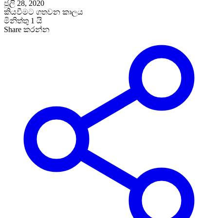
ජූලි 28, 2020
කියවීමට ගතවන කාලය
මිනිත්තු 1 යි
Share කරන්න