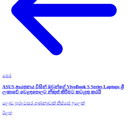
පෙර
ASUS ආයතනය විසින් ඔවුන්ගේ VivoBook S Series Laptops ශ්‍රී
ලංකාවේ වෙළඳපොලට නිකුත් කිරීමට කටයුතු කරයි
ලොව පුරා වසර ගණනාවක් තිස්සේ ඉලෙක්
ඊළඟ