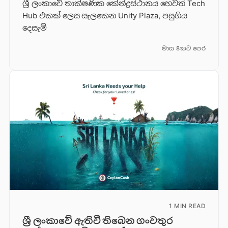
ශ්‍රී ලංකාවේ තාක්ෂණික කේන්ද්‍රස්ථානය හෙවත් Tech
Hub එකක් ලෙස සැලකෙන Unity Plaza, පසුගිය
දෙසැම්
මාස 8කට පෙර
1 MIN READ
ශ්‍රී ලංකාවේ ඇතිවී තිබෙන ගංවතුර