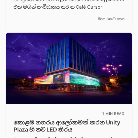
එක මගින් සංවිධානය කර න Café Cursor
මාස 8කට පෙර
1 MIN READ
කොළඹ නගරය ආලෝකමත් කරන Unity
Plaza හි නව LED තිරය