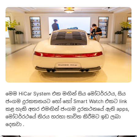
මෙම HiCar System එක මඟින් සිය මෝටර්රථය, සිය
ජංගම දුරකතනයට හෝ හෝ Smart Watch එකට link
කළ හැකි අතර එමඟින් ජංගම දුරකථනයේ ඇති apps,
මෝටර්රථයේ තිරය හරහා භාවිත කිරීමට ඉඩ ලබා
දෙනවා .