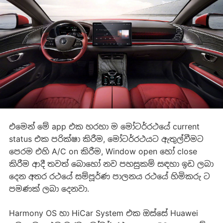
එමෙන් මේ app එක හරහා ම මෝටර්රථයේ current
status එක පරික්ෂා කිරීම, මෝටර්රථයට ඇතුල්වීමට
පෙරම එහි A/C on කිරීම, Window open හෝ close
කිරීම ආදී තවත් බොහෝ නව පහසුකම් සඳහා ඉඩ ලබා
දෙන අතර රථයේ සම්පූර්ණ පාලනය රථයේ හිමිකරු ට
පමණක් ලබා දෙනවා.
Harmony OS හා HiCar System එක ඔස්සේ Huawei