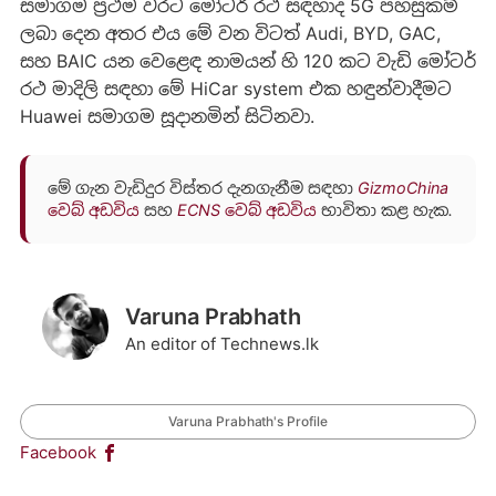
සමාගම ප්‍රථම වරට මෝටර් රථ සඳහාද 5G පහසුකම්
ලබා දෙන අතර එය මේ වන විටත් Audi, BYD, GAC,
සහ BAIC යන වෙළෙඳ නාමයන් හි 120 කට වැඩි මෝටර්
රථ මාදිලි සඳහා මේ HiCar system එක හඳුන්වාදීමට
Huawei සමාගම සූදානමින් සිටිනවා.
මේ ගැන වැඩිදුර විස්තර දැනගැනීම සඳහා
GizmoChina
වෙබ් අඩවිය
සහ
ECNS වෙබ් අඩවිය
භාවිතා කළ හැක.
Varuna Prabhath
An editor of Technews.lk
Varuna Prabhath's Profile
Facebook