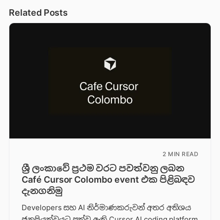
Related Posts
2 MIN READ
ශ්‍රී ලංකාවේ ප්‍රථම වරට පවත්වනු ලබන
Café Cursor Colombo event එක පිළිබඳව
දැනගනිමු
Developers සහ AI නිර්මාණකරුවන් අතර අතිශය
ජනප්‍රියත්වයට පත්ව ඇති Cursor AI coding platform