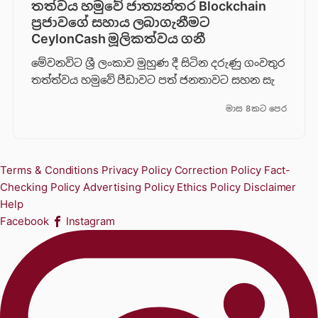
තත්වය හමුවේ ජාත්‍යන්තර Blockchain
ප්‍රජාවගේ සහාය ලබාගැනීමට
CeylonCash මූලිකත්වය ග​නී
මේවනවිට ශ්‍රී ලංකාව මුහුණ දී සිටින දරුණු ගංවතුර
තත්ත්වය හමුවේ පීඩාවට පත් ජනතාවට සහන සැ
මාස 8කට පෙර
Terms & Conditions
Privacy Policy
Correction Policy
Fact-
Checking Policy
Advertising Policy
Ethics Policy
Disclaimer
Help
Facebook
Instagram