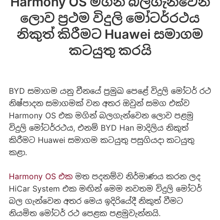
Harmony OS මගින් බලගැන්වෙන
ලොව ප්‍රථම විදුලි මෝටර්රථය
නිකුත් කිරීමට Huawei සමාගම
කටයුතු කරයි
BYD සමාගම යනු චීනයේ ප්‍රමුඛ පෙළේ විදුලි මෝටර් රථ
නිෂ්පාදන සමාගමක් වන අතර ඔවුන් සමග එක්ව
Harmony OS එක මගින් බලගැන්වෙන ලොව පළමු
විදුලි මෝටර්රථය, එනම් BYD Han මාදිලිය නිකුත්
කිරීමට Huawei සමාගම කටයුතු පසුගියදා කටයුතු
කළා.
Harmony OS එක
මත පදනම්ව නිර්මාණය කරන ලද
HiCar System එක මඟින් මෙම නවතම විදුලි මෝටර්
බල ගැන්වෙන අතර මෙය ඉදිරියේදී නිකුත් වීමට
නියමිත මෝටර් රථ පෙළක පළමුවැන්නයි.