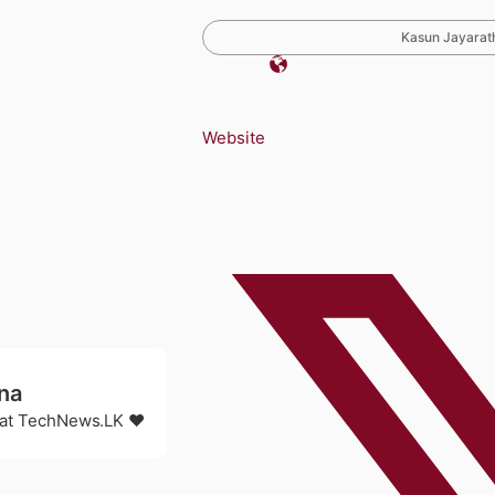
Kasun Jayarath
Website
na
r at TechNews.LK ❤️