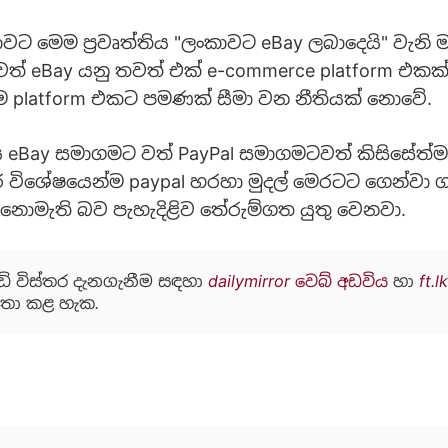
 මෙම ප්‍රවෘත්තිය "ලංකාවට eBay ලබාදෙයි" වැනි 
ත් eBay යනු තවත් එක් e-commerce platform එක
 platform එකට පමණක් සීමා වන නීතියක් නොවේ.
 eBay සමාගමට වත් PayPal සමාගමටවත් කිසිසේත්ම
 විශේෂයෙන්ම paypal හරහා මුදල් මෙරටට ගෙන්වා 
නොමැති බව පැහැදිළිව තේරුම්ගත යුතු වෙනවා.
ඩි විස්තර දැනගැනීම සඳහා
dailymirror වෙබ් අඩවිය
හා
ft.l
තා කළ හැක.