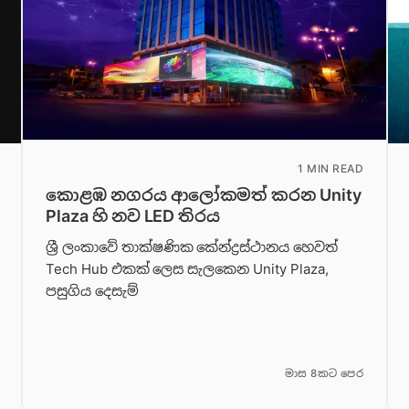
1 MIN READ
කොළඹ නගරය ආලෝකමත් කරන Unity
Plaza හි නව LED තිරය
ශ්‍රී ලංකාවේ තාක්ෂණික කේන්ද්‍රස්ථානය හෙවත්
Tech Hub එකක් ලෙස සැලකෙන Unity Plaza,
පසුගිය දෙසැම්
මාස 8කට පෙර