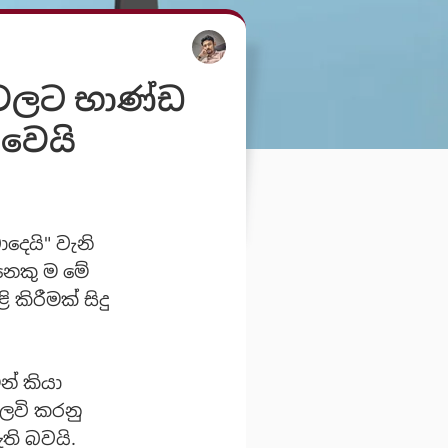
ට වලට භාණ්ඩ
 වෙයි
දෙයි" වැනි
නෙකු ම මේ
කිරීමක් සිදු
න් කියා
ලෙවි කරනු
ති බවයි.