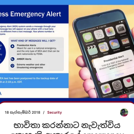
18 සැප්තැම්බර් 2018
/
Security
භාවිතා කරන්නාට නැවැත්විය