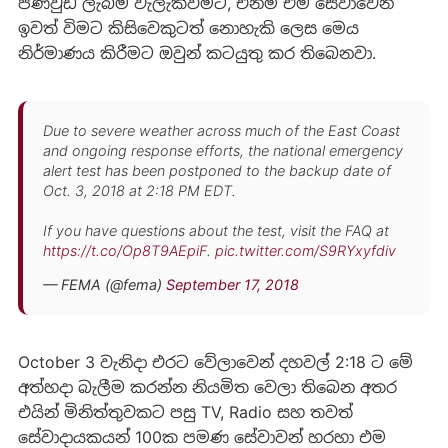
පණිවුඩ ලැබීම වැලැක්වීමට, එනම් එම සේවාවෙන්
ඉවත් විමට කිසිවෙකුටත් නොහැකි ලෙස මෙය
නිර්මාණය කිරීමට ඔවුන් කටයුතු කර තිබෙනවා.
Due to severe weather across much of the East Coast
and ongoing response efforts, the national emergency
alert test has been postponed to the backup date of
Oct. 3, 2018 at 2:18 PM EDT.
If you have questions about the test, visit the FAQ at
https://t.co/Op8T9AEpiF
.
pic.twitter.com/S9RYxyfdiv
— FEMA (@fema)
September 17, 2018
October 3 වැනිදා එරට වේලාවෙන් දහවල් 2:18 ට මේ
අත්හදා බැලීම කරන්න නියමිත වෙලා තිබෙන අතර
එයින් මිනිත්තුවකට පසු TV, Radio සහ තවත්
සේවාදායකයන් 100ක පමණ සේවාවන් හරහා එම