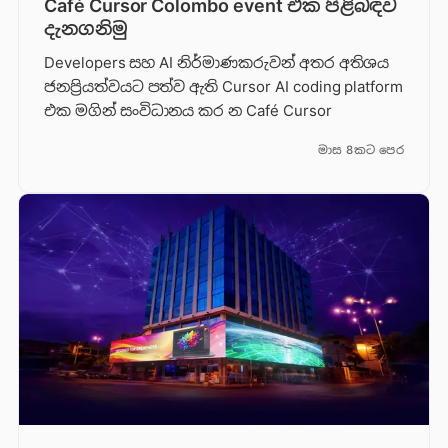
Café Cursor Colombo event එක පිළිබඳව
දැනගනිමු
Developers සහ AI නිර්මාණකරුවන් අතර අතිශය
ජනප්‍රියත්වයට පත්ව ඇති Cursor AI coding platform
එක මගින් සංවිධානය කර න Café Cursor
මාස 8කට පෙර