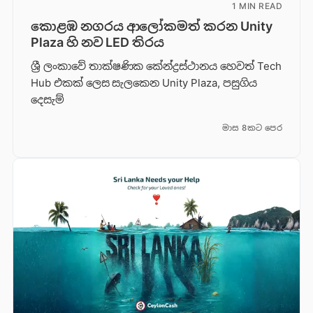
1 MIN READ
කොළඹ නගරය ආලෝකමත් කරන Unity
Plaza හි නව LED තිරය
ශ්‍රී ලංකාවේ තාක්ෂණික කේන්ද්‍රස්ථානය හෙවත් Tech
Hub එකක් ලෙස සැලකෙන Unity Plaza, පසුගිය
දෙසැම්
මාස 8කට පෙර