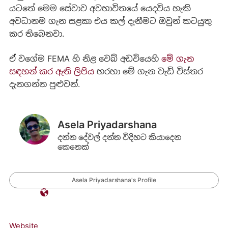
යටතේ මෙම සේවාව අවභාවිතයේ යෙදවිය හැකි
අවධානම ගැන සළකා එය කල් දැනීමට ඔවුන් කටයුතු
කර තිබෙනවා.
ඒ වගේම FEMA හි නිළ වෙබ් අඩවියෙහි
මේ ගැන
සඳහන් කර ඇති ලිපිය
හරහා මේ ගැන වැඩි විස්තර
දැනගන්න පුළුවන්.
Asela Priyadarshana
දන්න දේවල් දන්න විදිහට කියාදෙන
කෙනෙක්
Asela Priyadarshana's Profile
Website