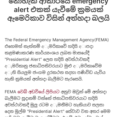
නොහැකි ආකාරයේ emergency
alert එකක් යැවීමේ ක්‍රමයක්
ඇමෙරිකාව විසින් අත්හදා බලයි
The Federal Emergency Management Agency(FEMA)
එහෙමත් නැත්නම් අැමරිකාවේ හදිසි අාපදා
කළමණාකරණ කාර්ය්‍යංශය ලබන මාසයේදී
"Presidential Alert” ලෙස හදිසි අවස්ථාවකදී
අැමරිකානු ජනාධිපතිවරයාට මුළු අැමරිකාවේම
අැති සියලුම ජංගම දුරකථන සදහා පණිවිඩ යැවිය
හැකි ක්‍රමයක් අත්හදා බැලීමට සැරසෙයි.
FEMA
වෙබ් අඩවියේ ලිපියට
අනුව ඔවුන් මේ අත්හදා
බැලීමට සූදානම් වන්නේ ජනාධිපතිවරයාට හදිසි
අවස්ථාවකදී මුලු රටම අැමතීමට හැකියාව සලසා
දෙන මුල්ම "Presidential Alert" සේවාව වන අතර මෙම