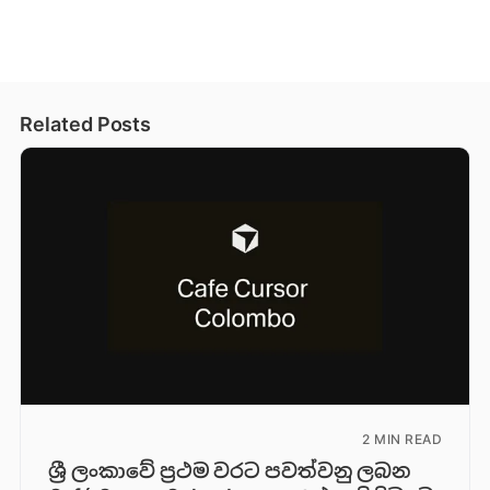
Related Posts
2 MIN READ
ශ්‍රී ලංකාවේ ප්‍රථම වරට පවත්වනු ලබන