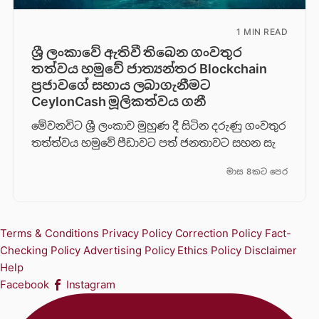
1 MIN READ
ශ්‍රී ලංකාවේ ඇතිවී තිබෙන ගංවතුර
තත්වය හමුවේ ජාත්‍යන්තර Blockchain
ප්‍රජාවගේ සහාය ලබාගැනීමට
CeylonCash මූලිකත්වය ග​නී
මේවනවිට ශ්‍රී ලංකාව මුහුණ දී සිටින දරුණු ගංවතුර
තත්ත්වය හමුවේ පීඩාවට පත් ජනතාවට සහන සැ
මාස 8කට පෙර
Terms & Conditions
Privacy Policy
Correction Policy
Fact-
Checking Policy
Advertising Policy
Ethics Policy
Disclaimer
Help
Facebook
Instagram