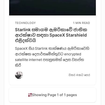
TECHNOLOGY
1 MIN READ
Starlink සමාගම ඇමරිකා​වේ ජාතික
ආරක්ෂාව සඳහා SpaceX Starshield
එළිදක්වයි
SpaceX සිය Starlink තාක්ෂණය ඇමරිකාවෙහි
ආරක්ෂක දෙපාර්තමේන්තුවට encrypted
satellite internet පහසුකමක් ලෙස ව්‍යාප්ත
කිරී
වසර 4කට පෙර
Showing Page 1 of 1 pages