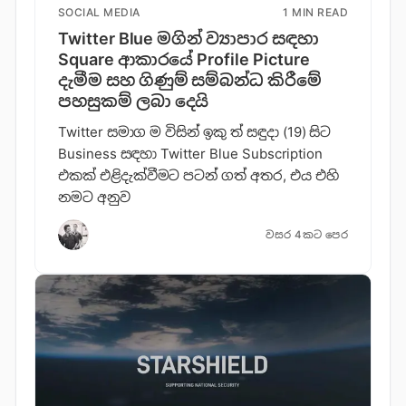
SOCIAL MEDIA
1 MIN READ
Twitter Blue මගින් ව්‍යාපාර සඳහා
Square ආකාරයේ Profile Picture
දැමීම සහ ගිණුම් සම්බන්ධ කිරීමේ
පහසුකම් ලබා දෙයි
Twitter සමාග ම විසින් ඉකු ත් සඳුදා (19) සිට
Business සඳහා Twitter Blue Subscription
එකක් එළිදැක්වීමට පටන් ගත් අතර, එය එහි
නමට අනුව
වසර 4කට පෙර