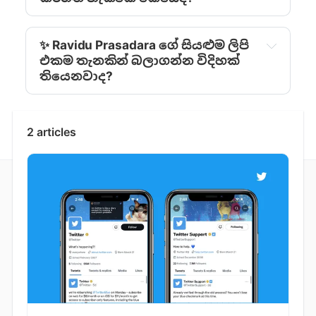
✨ Ravidu Prasadara ‍ගේ සියළුම ලිපි
එකම තැනකින් බලාගන්න විදිහක්
තියෙනවාද?
2 articles