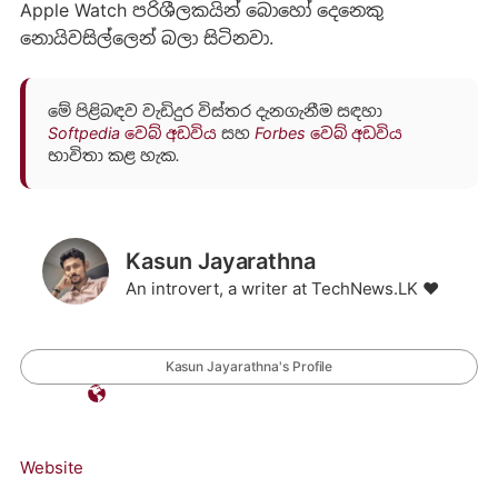
Apple Watch පරිශීලකයින් බොහෝ දෙනෙකු
නොයිවසිල්ලෙන් බලා සිටිනවා.
මේ පිළිබඳව වැඩිදුර විස්තර දැනගැනීම සඳහා
Softpedia වෙබ් අඩවිය
සහ
Forbes වෙබ් අඩවිය
භාවිතා කළ හැක.
Kasun Jayarathna
An introvert, a writer at TechNews.LK ❤️
Kasun Jayarathna's Profile
Website