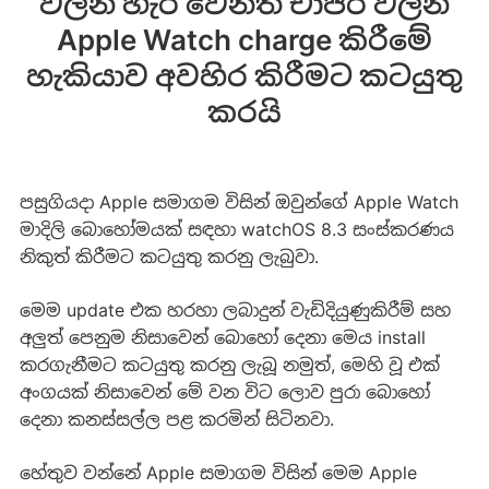
වලින් හැර වෙනත් චාජර් වලින්
Apple Watch charge කිරීමේ
හැකියාව අවහිර කිරීමට කටයුතු
කරයි
පසුගියදා Apple සමාගම විසින් ඔවුන්ගේ Apple Watch
මාදිලි බොහෝමයක් සඳහා watchOS 8.3 සංස්කරණය
නිකුත් කිරීමට කටයුතු කරනු ලැබුවා.
මෙම update එක හරහා ලබාදුන් වැඩිදියුණුකිරීම් සහ
අලුත් පෙනුම නිසාවෙන් බොහෝ දෙනා මෙය install
කරගැනීමට කටයුතු කරනු ලැබූ නමුත්, මෙහි වූ එක්
අංගයක් නිසාවෙන් මේ වන විට ලොව පුරා බොහෝ
දෙනා කනස්සල්ල පළ කරමින් සිටිනවා.
හේතුව වන්නේ Apple සමාගම විසින් මෙම Apple