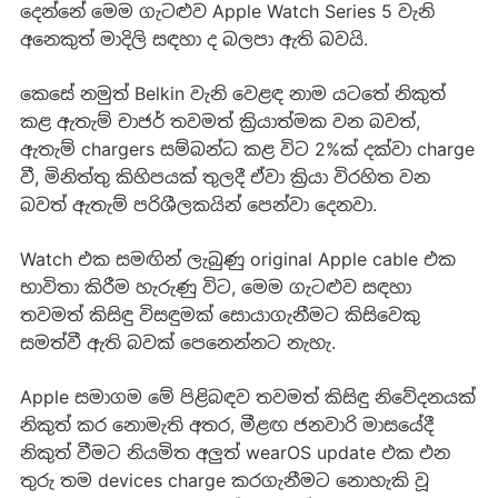
දෙන්නේ මෙම ගැටළුව Apple Watch Series 5 වැනි
අනෙකුත් මාදිලි සඳහා ද බලපා ඇති බවයි.
කෙසේ නමුත් Belkin වැනි වෙළඳ නාම යටතේ නිකුත්
කළ ඇතැම් චාජර් තවමත් ක්‍රියාත්මක වන බවත්,
ඇතැම් chargers සම්බන්ධ කළ විට 2%ක් දක්වා charge
වී, මිනිත්තු කිහිපයක් තුලදී ඒවා ක්‍රියා විරහිත වන
බවත් ඇතැම් පරිශීලකයින් පෙන්වා දෙනවා.
Watch එක සමඟින් ලැබුණු original Apple cable එක
භාවිතා කිරීම හැරුණු විට, මෙම ගැටළුව සඳහා
තවමත් කිසිඳු විසඳුමක් සොයාගැනීමට කිසිවෙකු
සමත්වී ඇති බවක් පෙනෙන්නට නැහැ.
Apple සමාගම මේ පිළිබඳව තවමත් කිසිඳු නිවේදනයක්
නිකුත් කර නොමැති අතර, මීළඟ ජනවාරි මාසයේදී
නිකුත් වීමට නියමිත අලුත් wearOS update එක එන
තුරු තම devices charge කරගැනීමට නොහැකි වූ