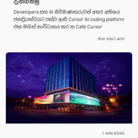
දැනගනිමු
Developers සහ AI නිර්මාණකරුවන් අතර අතිශය
ජනප්‍රියත්වයට පත්ව ඇති Cursor AI coding platform
එක මගින් සංවිධානය කර න Café Cursor
මාස 8කට පෙර
1 MIN READ