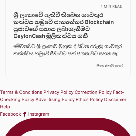
1 MIN READ
ශ්‍රී ලංකාවේ ඇතිවී තිබෙන ගංවතුර
තත්වය හමුවේ ජාත්‍යන්තර Blockchain
ප්‍රජාවගේ සහාය ලබාගැනීමට
CeylonCash මූලිකත්වය ග​නී
මේවනවිට ශ්‍රී ලංකාව මුහුණ දී සිටින දරුණු ගංවතුර
තත්ත්වය හමුවේ පීඩාවට පත් ජනතාවට සහන සැ
මාස 8කට පෙර
Terms & Conditions
Privacy Policy
Correction Policy
Fact-
Checking Policy
Advertising Policy
Ethics Policy
Disclaimer
Help
Facebook
Instagram