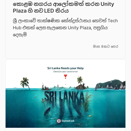
කොළඹ නගරය ආලෝකමත් කරන Unity
Plaza හි නව LED තිරය
ශ්‍රී ලංකාවේ තාක්ෂණික කේන්ද්‍රස්ථානය හෙවත් Tech
Hub එකක් ලෙස සැලකෙන Unity Plaza, පසුගිය
දෙසැම්
මාස 8කට පෙර