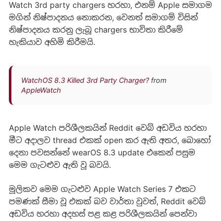
Watch 3rd party chargers හරහා, එනම් Apple සමාගම
මගින් නිෂ්පාදනය නොකරන, වෙනත් සමාගම් විසින්
නිෂ්පාදනය කරනු ලැබූ chargers භාවිතා කිරීමේ
හැකියාව අහිමි කිරීමයි.
WatchOS 8.3 Killed 3rd Party Charger?
from
AppleWatch
Apple Watch පරිශීලකයින් Reddit වෙබ් අඩවිය හරහා
මීට අදාලව thread එකක් open කර ඇති අතර, බොහෝ
දෙනා පවසන්නේ wearOS 8.3 update එකෙන් පසුම
මෙම ගැටළුව ඇති වූ බවයි.
මූලිකව මෙම ගැටළුව Apple Watch Series 7 එකට
පමණක් සීමා වූ එකක් බව වාර්තා වුවත්, Reddit වෙබ්
අඩවිය හරහා අදහස් පළ කළ පරිශීලකයින් පෙන්වා