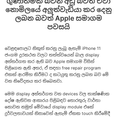
ගුණාත්මක බවින් අඩු බවත් ඒවා
නොමිලයේ අලුත්වැඩියා කර දෙනු
ලබන බවත් Apple සමාගම
පවසයි
වෙළඳපොලට නිකුත් කරනු ලැබූ ඇතැම් iPhone 11
ජංගම දුරකථන වලට තත්ත්වයෙන් බාල display
අන්තර්ගත කර ඇති බව Apple සමාගම විසින්
පිළිගෙන ඇති අතර, ඒ සඳහා free repair program
එකක් ආරම්භ කිරීමට ද කටයුතු කරනු ලබන බව මේ
වන නිවේදනය කර තිබෙනවා.
මෙම display අන්තර්ගත වන devices වල තාක්ෂණික
දෝෂ ඇතිවන ආකාරය පිළිබඳව තොරතුරු වාර්තා
නොවන නමුත් මේවායේ display module එකේ
දුර්වලතාවයක් නිසාවෙන් ඇතැම් ඒකක touch කිරීමේදී