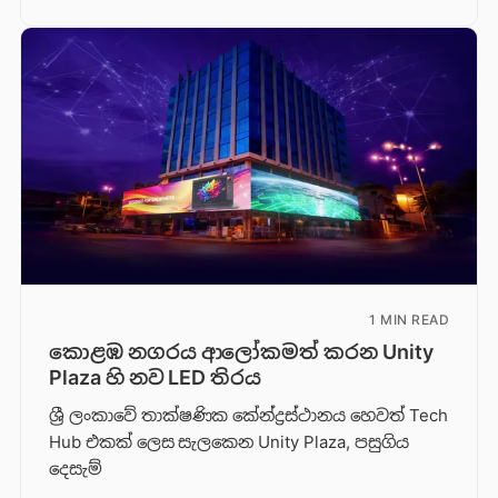
1 MIN READ
කොළඹ නගරය ආලෝකමත් කරන Unity
Plaza හි නව LED තිරය
ශ්‍රී ලංකාවේ තාක්ෂණික කේන්ද්‍රස්ථානය හෙවත් Tech
Hub එකක් ලෙස සැලකෙන Unity Plaza, පසුගිය
දෙසැම්