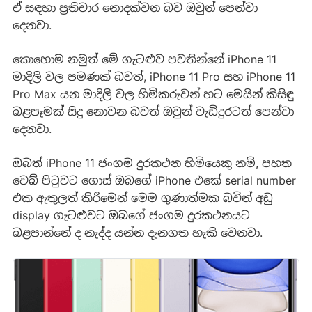
ඒ සඳහා ප්‍රතිචාර නොදක්වන බව ඔවුන් පෙන්වා
දෙනවා.
කොහොම නමුත් මේ ගැටළුව පවතින්නේ iPhone 11
මාදිලි වල පමණක් බවත්, iPhone 11 Pro සහ iPhone 11
Pro Max යන මාදිලි වල හිමිකරුවන් හට මෙයින් කිසිඳු
බළපෑමක් සිදු නොවන බවත් ඔවුන් වැඩිදුරටත් පෙන්වා
දෙනවා.
ඔබත් iPhone 11 ජංගම දුරකථන හිමියෙකු නම්, පහත
වෙබ් පිටුවට ගොස් ඔබගේ iPhone එකේ serial number
එක ඇතුලත් කිරීමෙන් මෙම ගුණාත්මක බවින් අඩු
display ගැටළුවට ඔබගේ ජංගම දුරකථනයට
බළපාන්නේ ද නැද්ද යන්න දැනගත හැකි වෙනවා.