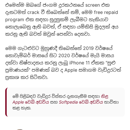
එමෙන්ම ඔබගේ ජංගම දුරකථනයේ screen එක
දැනටමත් crack වී තිබෙන්නේ නම්, මෙම free repaid
program එක සඳහා සුදුසුකම් ලැබීමට හැකියාව
නොලැබෙනු ඇති බවත්, ඒ සඳහා යම්කිසි මුදලක් අය
කරනු ඇති බවත් ඔවුන් පෙන්වා දෙනවා.
මෙම ගැටළුවට මුහුණදී තිබෙන්නේ 2019 වර්ෂයේ
නොවැම්බර් මාසයේ සිට 2020 වර්ෂයේ මැයි මාසය
දක්වා නිෂ්පාදනය කරනු ලැබූ iPhone 11 ඒකක "සුළු
ප්‍රමාණයක්" පමණක් බව ද Apple සමාගම වැඩිදුරටත්
ප්‍රකාශ කර සිටිනවා.
මේ පිළිබඳව වැඩිදුර විස්තර දැනගැනීම සඳහා
නිළ
Apple වෙබ් අඩවිය
සහ
Softpedia වෙබ් අඩවිය
භාවිතා
කළ හැක.