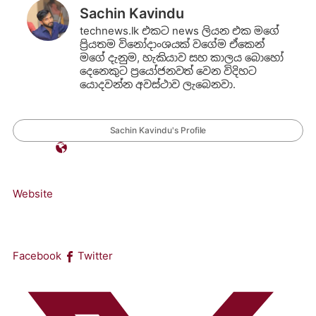
Sachin Kavindu
technews.lk එකට news ලියන එක මගේ
ප්‍රියතම විනෝදාංශයක් වගේම ඒකෙන්
මගේ දැනුම, හැකියාව සහ කාලය බොහෝ
දෙනෙකුට ප්‍රයෝජනවත් වෙන විදිහට
යොදවන්න අවස්ථාව ලැබෙනවා.
Sachin Kavindu's Profile
Website
Facebook
Twitter