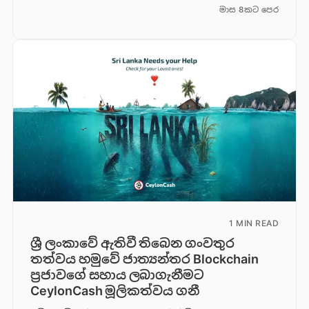
මාස 8කට පෙර
1 MIN READ
ශ්‍රී ලංකාවේ ඇතිවී තිබෙන ගංවතුර
තත්වය හමුවේ ජාත්‍යන්තර Blockchain
ප්‍රජාවගේ සහාය ලබාගැනීමට
CeylonCash මූලිකත්වය ග​නී