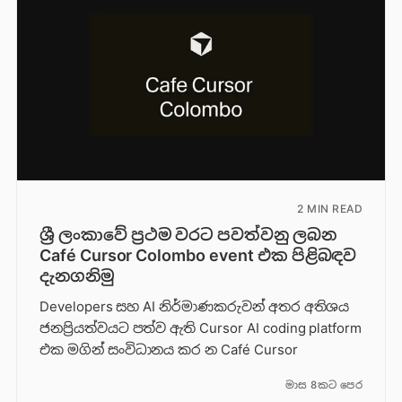
2 MIN READ
ශ්‍රී ලංකාවේ ප්‍රථම වරට පවත්වනු ලබන
Café Cursor Colombo event එක පිළිබඳව
දැනගනිමු
Developers සහ AI නිර්මාණකරුවන් අතර අතිශය
ජනප්‍රියත්වයට පත්ව ඇති Cursor AI coding platform
එක මගින් සංවිධානය කර න Café Cursor
මාස 8කට පෙර