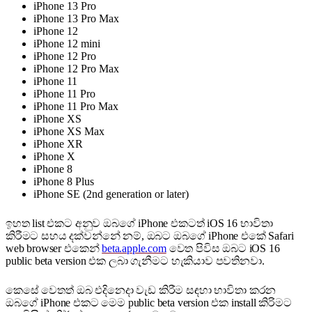
iPhone 13 Pro
iPhone 13 Pro Max
iPhone 12
iPhone 12 mini
iPhone 12 Pro
iPhone 12 Pro Max
iPhone 11
iPhone 11 Pro
iPhone 11 Pro Max
iPhone XS
iPhone XS Max
iPhone XR
iPhone X
iPhone 8
iPhone 8 Plus
iPhone SE (2nd generation or later)
ඉහත list එකට අනුව ඔබගේ iPhone එකටත් iOS 16 භාවිතා
කිරීමට සහය දක්වන්නේ නම්, ඔබට ඔබගේ iPhone එකේ Safari
web browser එකෙන්
beta.apple.com
වෙත පිවිස ඔබට iOS 16
public beta version එක ලබා ගැනීමට හැකියාව පවතිනවා.
කෙසේ වෙතත් ඔබ එදිනෙදා වැඩ කිරීම සඳහා භාවිතා කරන
ඔබගේ iPhone එකට මෙම public beta version එක install කිරිමට