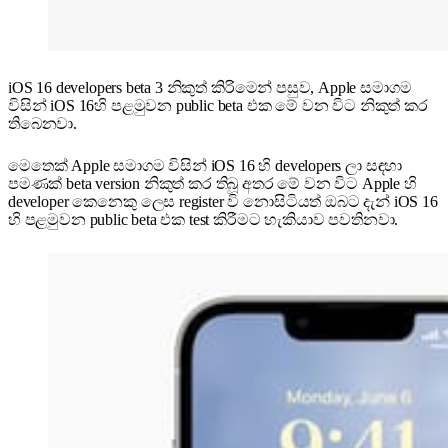
iOS 16 developers beta 3 නිකුත් කිරිමෙන් පසුව, Apple සමාගම
විසින් iOS 16හි පළමුවන public beta එක මේ වන විට නිකුත් කර
තිබෙනවා.
මෙතෙක් Apple සමාගම විසින් iOS 16 හි developers ලා සඳහා
පමණක් beta version නිකුත් කර තිබූ අතර මේ වන විට Apple හි
developer කෙනෙකු ලෙස register වි නොසිටියත් ඔබට දැන් iOS 16
හි පළමුවන public beta එක test කිරීමට හැකියාව පවතිනවා.