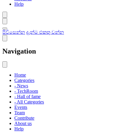
Help
පිවිසෙන්න
දැන්ම එකතු වන්න
Navigation
Home
Categories
- News
- TechRoom
- Hall of fame
- All Categories
Events
Team
Contribute
About us
Help