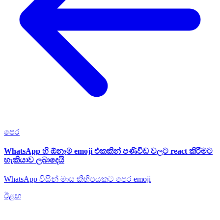
පෙර
WhatsApp හි ඕනෑම emoji එකකින් පණිවිඩ වලට react කිරීමට
හැකියාව ලබාදෙයි
WhatsApp විසින් මාස කිහිපයකට පෙර emoji
ඊළඟ