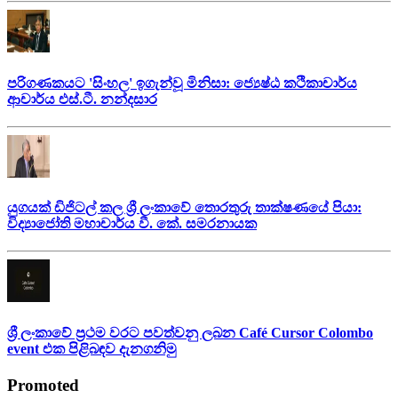
පරිගණකයට 'සිංහල' ඉගැන්වූ මිනිසා: ජ්‍යෙෂ්ඨ කථිකාචාර්ය
ආචාර්ය එස්.ටී. නන්දසාර
යුගයක් ඩිජිටල් කල ශ්‍රී ලංකාවේ තොරතුරු තාක්ෂණයේ පියා:
විද්‍යාජෝති මහාචාර්ය වී. කේ. සමරනායක
ශ්‍රී ලංකාවේ ප්‍රථම වරට පවත්වනු ලබන Café Cursor Colombo
event එක පිළිබඳව දැනගනිමු
Promoted