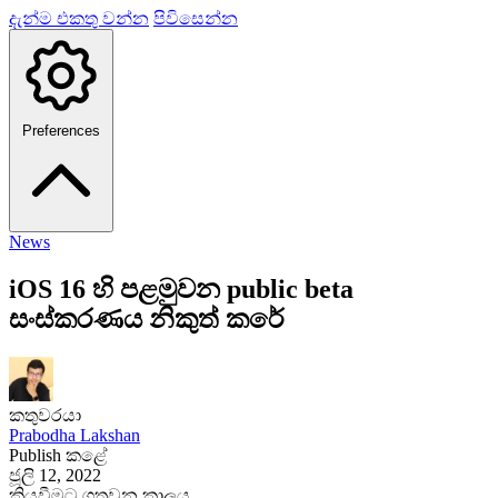
දැන්ම එකතු වන්න
පිවිසෙන්න
Preferences
News
iOS 16 හි පළමුවන public beta
සංස්කරණය නිකුත් කරේ
කතුවරයා
Prabodha Lakshan
Publish කළේ
ජූලි 12, 2022
කියවීමට ගතවන කාලය