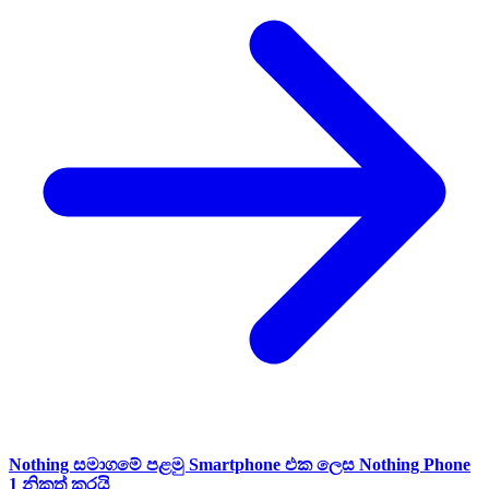
Nothing සමාගමේ පළමු Smartphone එක ලෙස Nothing Phone
1 නිකුත් කරයි