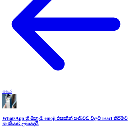
පෙර
WhatsApp හි ඕනෑම emoji එකකින් පණිවිඩ වලට react කිරීමට
හැකියාව ලබාදෙයි