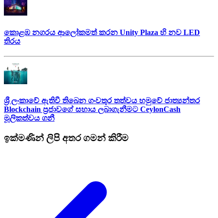
කොළඹ නගරය ආලෝකමත් කරන Unity Plaza හි නව LED
තිරය
ශ්‍රී ලංකාවේ ඇතිවී තිබෙන ගංවතුර තත්වය හමුවේ ජාත්‍යන්තර
Blockchain ප්‍රජාවගේ සහාය ලබාගැනීමට CeylonCash
මූලිකත්වය ග​නී
ඉක්මණින් ලිපි අතර ගමන් කිරීම