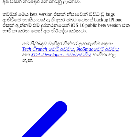
අප විසින් නිර්දේශ නොකරනු ලබනවා.
තවමත් මෙය beta version එකක් නිසාවෙන් විවිධ වූ bugs
ඇතිවිමේ හැකියාවක් ඇති අතර ඔබට වෙනත් backup iPhone
එකක් ඇත්නම් එම දුරකථනයෙන් iOS 16 public beta version එක
භාවිතා කරන මෙන් අප නිර්දේශ කරනවා.
මේ පිළිබඳව වැඩිදුර විස්තර දැනගැනීම සඳහා
Tech Crunch වෙබ් අඩවිය
,
9to5macවෙබ් අඩවිය
සහ
XDA-Developers වෙබ් අඩවිය
භාවිතා කළ
හැක.