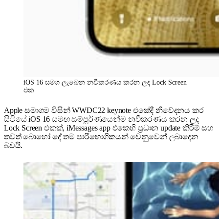
iOS 16 සමග ලැබෙන නවීකරණය කරන ලද Lock Screen
එක
Apple සමාගම විසින් WWDC22 keynote එකේදී නිවේදනය කර
සිටියේ iOS 16 සමඟ සම්පූර්ණයෙන්ම නවීකරණය කරන ලද
Lock Screen එකක්, iMessages app එකෙහි ප්‍රධාන update කිරීම් සහ
තවත් බොහෝ දේ තම පාරිභොගිකයන් වෙනුවෙන් ලබාදෙන
බවයි.