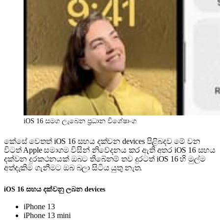
iOS 16 සමග ලැබෙන ප්‍රධාන විශේෂාංග
කේසේ වෙතත් iOS 16 සහය දක්වන devices පිළිබදව මේ වන
විටත් Apple සමාගම විසින් නිවේදනය කර ඇති අතර iOS 16 සහය
දක්වන දුරකථනයක් ඔබට තිබේනම් තව දුරටත් iOS 16 හි මුල්ම
අත්දැකිම ගැනීමට ඔබ බලා සිටිය යුතු නැත.
iOS 16 සහය දක්වනු ලබන devices
iPhone 13
iPhone 13 mini