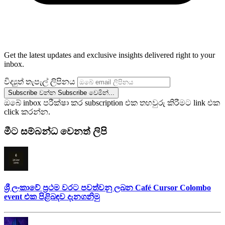
Get the latest updates and exclusive insights delivered right to your
inbox.
විද්‍යුත් තැපැල් ලිපිනය
Subscribe වන්න
Subscribe වෙමින්...
ඔබේ inbox පරීක්ෂා කර subscription එක තහවුරු කිරීමට link එක
click කරන්න.
මීට සම්බන්ධ වෙනත් ලිපි
ශ්‍රී ලංකාවේ ප්‍රථම වරට පවත්වනු ලබන Café Cursor Colombo
event එක පිළිබඳව දැනගනිමු