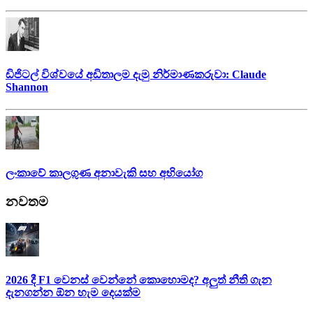
ඩිජිටල් විශ්වයේ අඩිතාලම දැමු නිර්මාණකරුවා: Claude
Shannon
ලංකාවේ කාලගුණ අනාවැකි සහ අභියෝග
නවතම
2026 දී F1 වෙනස් වෙන්නේ කොහොමද? අලුත් නීති ගැන
දැනගන්න ඕන හැම දෙයක්ම