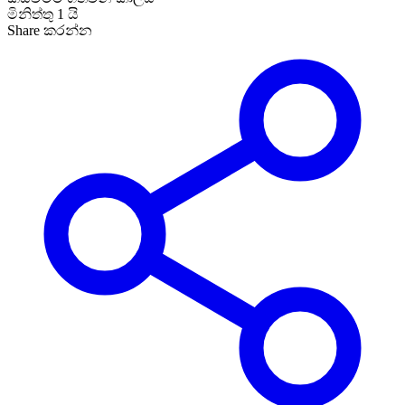
මිනිත්තු 1 යි
Share කරන්න