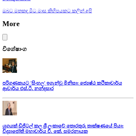
ඔබට මතකද මීට මාස කිහිපයකට කලින් අපි
More
විශේෂාංග
පරිගණකයට 'සිංහල' ඉගැන්වූ මිනිසා: ජ්‍යෙෂ්ඨ කථිකාචාර්ය
ආචාර්ය එස්.ටී. නන්දසාර
යුගයක් ඩිජිටල් කල ශ්‍රී ලංකාවේ තොරතුරු තාක්ෂණයේ පියා:
විද්‍යාජෝති මහාචාර්ය වී. කේ. සමරනායක