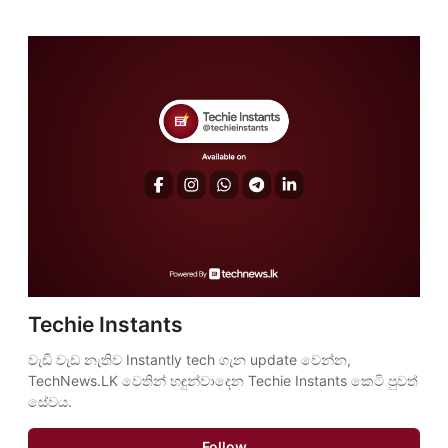
Techie Instants
වැඩි වැඩ නැතිව Instantly tech ගැන update වෙන්න, 
TechNews.LK වෙතින් හඳුන්වාදෙන Techie Instants කෙටි පුවත් 
සේවය.
Follow