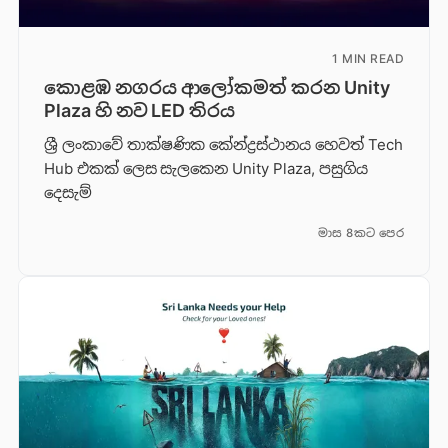
1 MIN READ
කොළඹ නගරය ආලෝකමත් කරන Unity
Plaza හි නව LED තිරය
ශ්‍රී ලංකාවේ තාක්ෂණික කේන්ද්‍රස්ථානය හෙවත් Tech
Hub එකක් ලෙස සැලකෙන Unity Plaza, පසුගිය
දෙසැම්
මාස 8කට පෙර