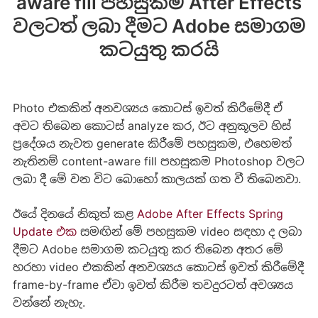
aware fill පහසුකම After Effects
වලටත් ලබා දීමට Adobe සමාගම
කටයුතු කරයි
Photo එකකින් අනවශ්‍යය කොටස් ඉවත් කිරීමේදී ඒ
අවට තිබෙන කොටස් analyze කර, ඊට අනුකූලව හිස්
ප්‍රදේශය නැවත generate කිරීමේ පහසුකම, එහෙමත්
නැතිනම් content-aware fill පහසුකම Photoshop වලට
ලබා දී මේ වන විට බොහෝ කාලයක් ගත වී තිබෙනවා.
ඊයේ දිනයේ නිකුත් කළ
Adobe After Effects Spring
Update එක
සමඟින් මේ පහසුකම video සඳහා ද ලබා
දීමට Adobe සමාගම කටයුතු කර තිබෙන අතර මේ
හරහා video එකකින් අනවශ්‍යය කොටස් ඉවත් කිරීමේදී
frame-by-frame ඒවා ඉවත් කිරීම තවදුරටත් අවශ්‍යය
වන්නේ නැහැ.