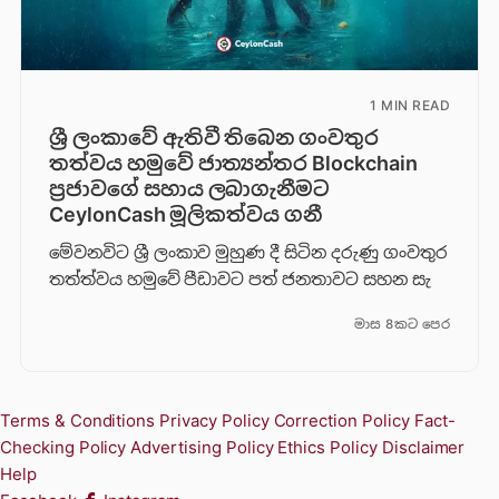
1 MIN READ
ශ්‍රී ලංකාවේ ඇතිවී තිබෙන ගංවතුර
තත්වය හමුවේ ජාත්‍යන්තර Blockchain
ප්‍රජාවගේ සහාය ලබාගැනීමට
CeylonCash මූලිකත්වය ග​නී
මේවනවිට ශ්‍රී ලංකාව මුහුණ දී සිටින දරුණු ගංවතුර
තත්ත්වය හමුවේ පීඩාවට පත් ජනතාවට සහන සැ
මාස 8කට පෙර
Terms & Conditions
Privacy Policy
Correction Policy
Fact-
Checking Policy
Advertising Policy
Ethics Policy
Disclaimer
Help