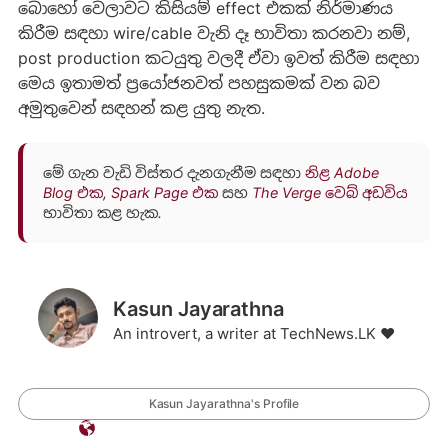
බොහෝ වෙලාවට කිසියම් effect එකක් නිර්මාණය
කිරීම සඳහා wire/cable වැනි දෑ භාවිතා කරනවා නම්,
post production කටයුතු වලදී ඒවා ඉවත් කිරීම සඳහා
මෙය ඉතාමත් ප්‍රයෝජනවත් පහසුකමක් වන බව
අමුතුවෙන් සඳහන් කළ යුතු නැත.
මේ ගැන වැඩි විස්තර දැනගැනීම සඳහා
නිළ Adobe
Blog එක
,
Spark Page එක
සහ
The Verge වෙබ් අඩවිය
භාවිතා කළ හැක.
Kasun Jayarathna
An introvert, a writer at TechNews.LK ❤️
Kasun Jayarathna's Profile