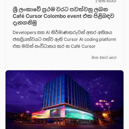
2 MIN READ
ශ්‍රී ලංකාවේ ප්‍රථම වරට පවත්වනු ලබන
Café Cursor Colombo event එක පිළිබඳව
දැනගනිමු
Developers සහ AI නිර්මාණකරුවන් අතර අතිශය
ජනප්‍රියත්වයට පත්ව ඇති Cursor AI coding platform
එක මගින් සංවිධානය කර න Café Cursor
මාස 8කට පෙර