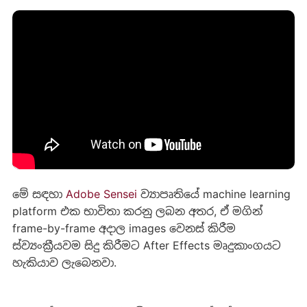
මේ සඳහා
Adobe Sensei
ව්‍යාපෘතියේ machine learning
platform එක භාවිතා කරනු ලබන අතර, ඒ මගින්
frame-by-frame අදාල images වෙනස් කිරීම
ස්ව්‍යංක්‍රීයවම සිදු කිරීමට After Effects මෘදුකාංගයට
හැකියාව ලැබෙනවා.