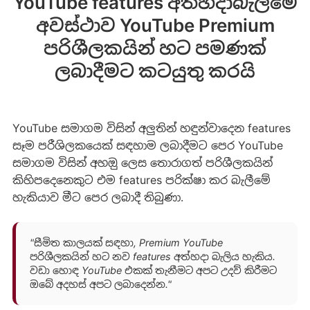
YouTube features අත්හදාබැලීමේ
අවස්ථාව YouTube Premium
පරිශීලකයින් හට පමණක්
ලබාදීමට කටයුතු කරයි
YouTube සමාගම විසින් අලුතින් හඳුන්වාදෙන features
සෑම පරීශිලකයෙක් සඳහාම ලබාදීමට පෙර YouTube
සමාගම විසින් අහඔු ලෙස තොරාගත් පරිශීලකයින්
කිහිපදෙනෙකුට එම features පරික්ෂා කර බැලීමේ
හැකියාව මීට පෙර ලබාදී තිබුණා.
"සීමිත කාලයක් සඳහා, Premium YouTube
පරිශීලකයින් හට නව features අත්හදා බැලිය හැකිය.
වඩා හොඳ YouTube එකක් තැනීමට අපට උදව් කිරීමට
ඔබේ අදහස් අපට ලබාදෙන්න."