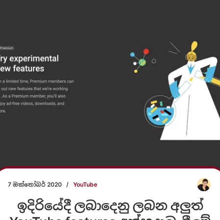
7 ඔක්තෝබර් 2020
/
YouTube
ඉදිරියේදී ලබාදෙනු ලබන අලුත්