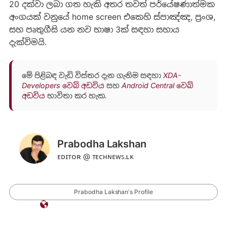
20 දක්වා ලබා ගත හැකි අතර තවත් පර්යේෂණාත්මක
අංගයක් වනුයේ home screen එකෙහි ස්පාඤ්ඤ, ප්‍රංශ,
සහ පෘතුගීසි යන නව භාෂා 3ක් සඳහා සහාය
දැක්විමයි.
මේ පිළිබඳ වැඩි විස්තර දැන ගැනිම සඳහා
XDA-
Developers වෙබ් අඩවිය
සහ
Android Central වෙබ්
අඩවිය
භාවිතා කර හැක.
Prabodha Lakshan
ᴇᴅɪᴛᴏʀ @ ᴛᴇᴄʜɴᴇᴡꜱ.ʟᴋ
Prabodha Lakshan's Profile