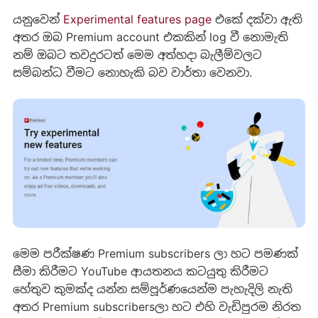
යනුවෙන්
Experimental features page
එකේ දක්වා ඇති
අතර ඔබ Premium account එකකින් log වී නොමැති
නම් ඔබට තවදුරටත් මෙම අත්හදා බැලීම්වලට
සම්බන්ධ වීමට නොහැකි බව වාර්තා වෙනවා.
මෙම පරීක්ෂණ Premium subscribers ලා හට පමණක්
සීමා කිරීමට YouTube ආයතනය කටයුතු කිරීමට
හේතුව කුමක්ද යන්න සම්පූර්ණයෙන්ම පැහැදිලි නැති
අතර Premium subscribersලා හට එහි වැඩිපුරම නිරත