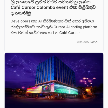
ශ්‍රී ලංකාවේ ප්‍රථම වරට පවත්වනු ලබන
Café Cursor Colombo event එක පිළිබඳව
දැනගනිමු
Developers සහ AI නිර්මාණකරුවන් අතර අතිශය
ජනප්‍රියත්වයට පත්ව ඇති Cursor AI coding platform
එක මගින් සංවිධානය කර න Café Cursor
මාස 8කට පෙර