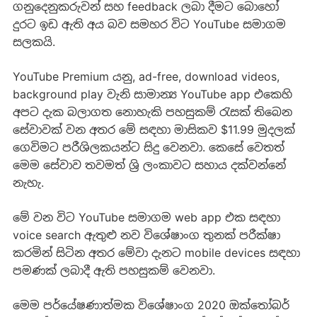
ගනුදෙනුකරුවන් සහ feedback ලබා දීමට බොහෝ
දුරට ඉඩ ඇති අය බව සමහර විට YouTube සමාගම
සලකයි.
YouTube Premium යනු, ad-free, download videos,
background play වැනි සාමාන්‍ය YouTube app එකෙහි
අපට දැක බලාගත නොහැකි පහසුකම් රැසක් ‍ති‍බෙන
සේවාවක් වන අතර මේ සඳහා මාසිකව $11.99 මුදලක්
ගෙවිමට පරීශිලකයන්ට සිදු වෙනවා. කෙසේ වෙතත්
මෙම සේවාව තවමත් ශ්‍රි ලංකාවට සහාය දක්වන්නේ
නැහැ.
මේ වන විට YouTube සමාගම web app එක සඳහා
voice search ඇතුළු නව විශේෂාංග තුනක් පරීක්ෂා
කරමින් සිටින අතර මේවා දැනට mobile devices සඳහා
පමණක් ලබාදී ඇති පහසුකම් වෙනවා.
මෙම පර්යේෂණාත්මක විශේෂාංග 2020 ඔක්තෝබර්