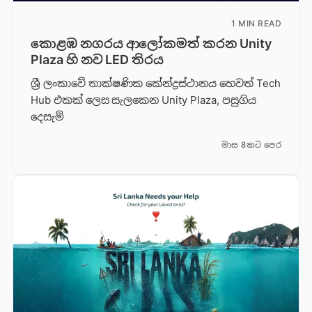
1 MIN READ
කොළඹ නගරය ආලෝකමත් කරන Unity
Plaza හි නව LED තිරය
ශ්‍රී ලංකාවේ තාක්ෂණික කේන්ද්‍රස්ථානය හෙවත් Tech
Hub එකක් ලෙස සැලකෙන Unity Plaza, පසුගිය
දෙසැම්
මාස 8කට පෙර