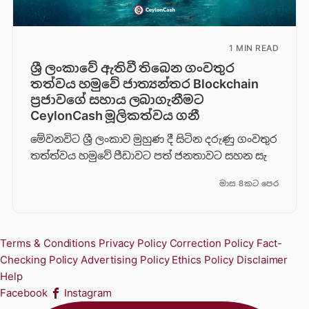
1 MIN READ
ශ්‍රී ලංකාවේ ඇතිවී තිබෙන ගංවතුර
තත්වය හමුවේ ජාත්‍යන්තර Blockchain
ප්‍රජාවගේ සහාය ලබාගැනීමට
CeylonCash මූලිකත්වය ග​නී
මේවනවිට ශ්‍රී ලංකාව මුහුණ දී සිටින දරුණු ගංවතුර
තත්ත්වය හමුවේ පීඩාවට පත් ජනතාවට සහන සැ
මාස 8කට පෙර
Terms & Conditions
Privacy Policy
Correction Policy
Fact-
Checking Policy
Advertising Policy
Ethics Policy
Disclaimer
Help
Facebook
Instagram