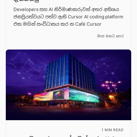
Developers සහ AI නිර්මාණකරුවන් අතර අතිශය
ජනප්‍රියත්වයට පත්ව ඇති Cursor AI coding platform
එක මගින් සංවිධානය කර න Café Cursor
මාස 8කට පෙර
1 MIN READ