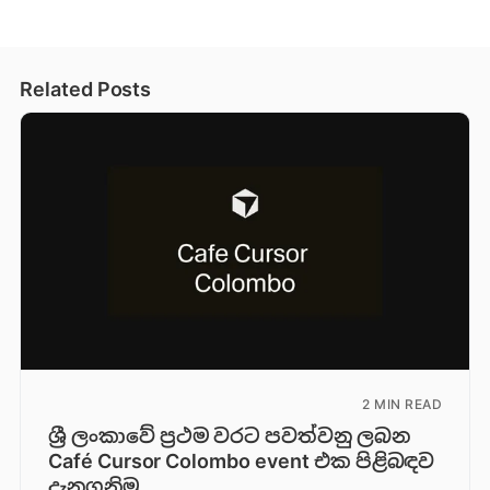
Related Posts
2 MIN READ
ශ්‍රී ලංකාවේ ප්‍රථම වරට පවත්වනු ලබන
Café Cursor Colombo event එක පිළිබඳව
දැනගනිමු