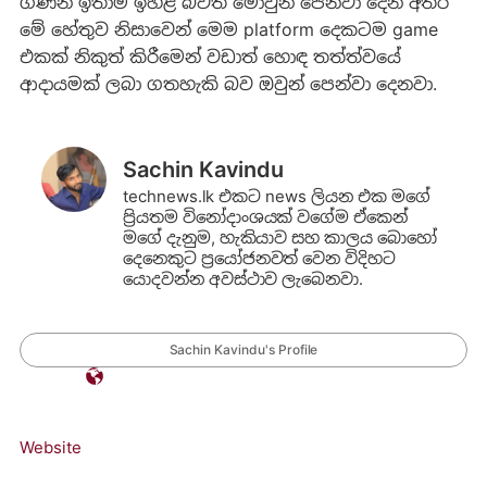
ගණන ඉතාම ඉහළ බවත් මොවුන් පෙන්වා දෙන අතර
මේ හේතුව නිසාවෙන් මෙම platform දෙකටම game
එකක් නිකුත් කිරීමෙන් වඩාත් හොඳ තත්ත්වයේ
ආදායමක් ලබා ගතහැකි බව ඔවුන් පෙන්වා දෙනවා.
Sachin Kavindu
technews.lk එකට news ලියන එක මගේ
ප්‍රියතම විනෝදාංශයක් වගේම ඒකෙන්
මගේ දැනුම, හැකියාව සහ කාලය බොහෝ
දෙනෙකුට ප්‍රයෝජනවත් වෙන විදිහට
යොදවන්න අවස්ථාව ලැබෙනවා.
Sachin Kavindu's Profile
Website