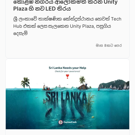
කොළඹ නගරය ආලෝකමත් කරන Unity
Plaza හි නව LED තිරය
ශ්‍රී ලංකාවේ තාක්ෂණික කේන්ද්‍රස්ථානය හෙවත් Tech
Hub එකක් ලෙස සැලකෙන Unity Plaza, පසුගිය
දෙසැම්
මාස 8කට පෙර