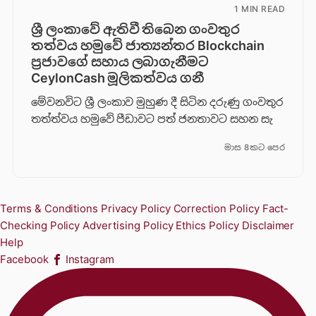
1 MIN READ
ශ්‍රී ලංකාවේ ඇතිවී තිබෙන ගංවතුර
තත්වය හමුවේ ජාත්‍යන්තර Blockchain
ප්‍රජාවගේ සහාය ලබාගැනීමට
CeylonCash මූලිකත්වය ග​නී
මේවනවිට ශ්‍රී ලංකාව මුහුණ දී සිටින දරුණු ගංවතුර
තත්ත්වය හමුවේ පීඩාවට පත් ජනතාවට සහන සැ
මාස 8කට පෙර
Terms & Conditions
Privacy Policy
Correction Policy
Fact-
Checking Policy
Advertising Policy
Ethics Policy
Disclaimer
Help
Facebook
Instagram