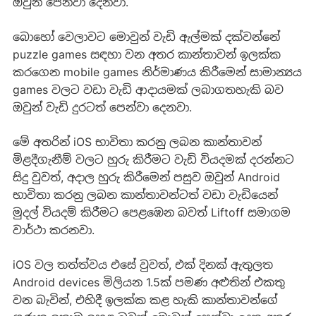
ඔවුන් පෙන්වා දෙනවා.
බොහෝ වෙලාවට මොවුන් වැඩි ඇල්මක් දක්වන්නේ
puzzle games සඳහා වන අතර කාන්තාවන් ඉලක්ක
කරගෙන mobile games නිර්මාණය කිරීමෙන් සාමාන්‍යය
games වලට වඩා වැඩි ආදායමක් ලබාගතහැකි බව
ඔවුන් වැඩි දුරටත් පෙන්වා දෙනවා.
මේ අතරින් iOS භාවිතා කරනු ලබන කාන්තාවන්
මිළදීගැනීම් වලට හුරු කිරීමට වැඩි වියදමක් දරන්නට
සිදු වුවත්, අදාල හුරු කිරීමෙන් පසුව ඔවුන් Android
භාවිතා කරනු ලබන කාන්තාවන්ටත් වඩා වැඩියෙන්
මුදල් වියදම් කිරීමට පෙළඹෙන බවත් Liftoff සමාගම
වාර්ථා කරනවා.
iOS වල තත්ත්වය එසේ වුවත්, එක් දිනක් ඇතුලත
Android devices මිලියන 1.5ක් පමණ අළුතින් එකතු
වන බැවින්, එහිදී ඉලක්ක කළ හැකි කාන්තාවන්ගේ