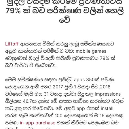
මුදල් වියදම් කිරීමේ ප්‍රවණතාවය
79% ක් බව පරීක්ෂණ වලින් හෙලි
වේ
Liftoff
ආයතනය විසින් කරනු ලැබූ සමීක්ෂණයකට
අනුව කාන්තාවන් පිරිමින් ට වඩා mobile games
වෙනුවෙන් මුදල් වියදම් කිරීමේ ප්‍රවණතාවය 79% ක්
බව වාර්ථා වී තිබෙනවා.
මෙම සමීක්ෂණය සඳහා ප්‍රසිද්ධ apps 350ක් පමණ
යොදාගෙන ඇති අතර 2017 ජුනි 1 වනදා සිට 2018
වර්ෂයේ මැයි මස 31 වනදා දක්වා සිදු කළ impressions
බිලියන 46.7ක දත්ත මේ සඳහා භාවිතා කරන්නට ඔවුන්
කටයුතු කර තිබෙනවා. මේ අනුව app එකක් install
කරන සෑම කාන්තාවන් 100 දෙනෙකුගෙන් ම 16 දෙනෙකු
පමණ
in-app purchase
එකක් කිරීමට පෙළඹෙන බව