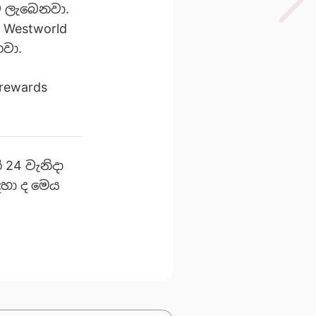
ව ලැබෙනවා.
ු Westworld
වා.
rewards
 24 වැනිදා
ඳහා ද මෙය