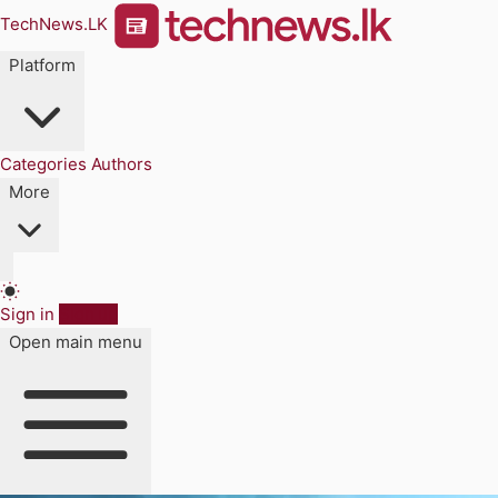
TechNews.LK
Platform
Categories
Authors
More
Sign in
Sign up
Open main menu