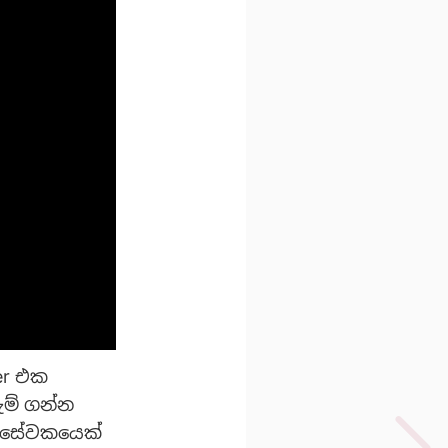
er එක
ම් ගන්න
කට සේවකයෙක්