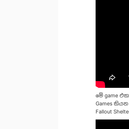
මේ game එක 
Games කියන
Fallout She