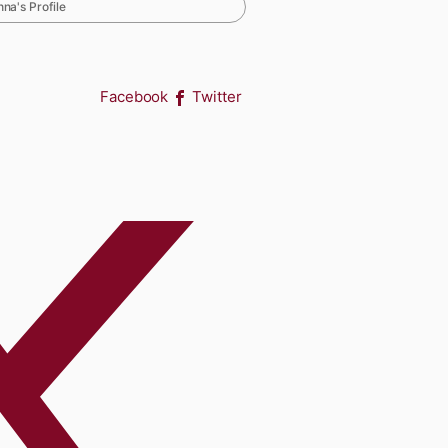
na's Profile
Facebook
Twitter