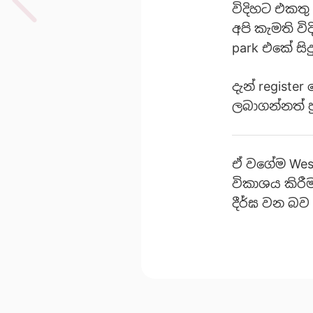
විදිහට එකතු
අපි කැමති වි
park එකේ සි
දැන් registe
ලබාගන්නත් ප
ඒ වගේම West
විකාශය කිරී
දීර්ඝ වන බව