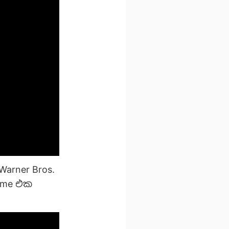
arner Bros.
ame එක