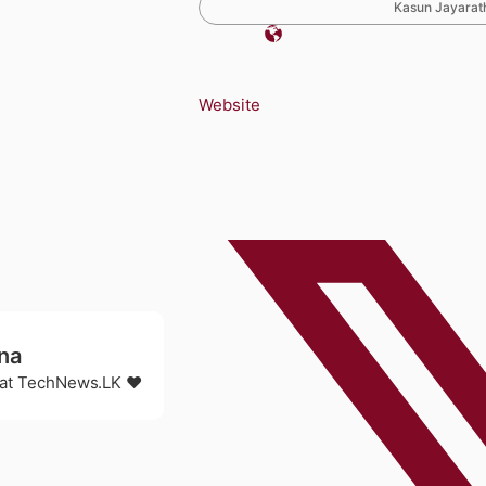
Kasun Jayarath
Website
na
r at TechNews.LK ❤️