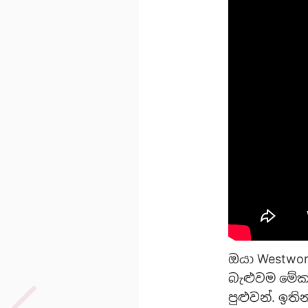
ඔයා Westwor
බැළුවම මේක
පුළුවන්. ඉත