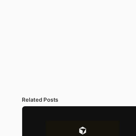
Related Posts