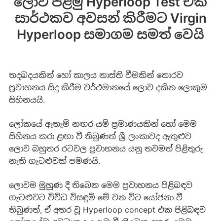
ලොව පළමු Hyperloop Test එක
සාර්ථකව අවසන් කිරීමට Virgin
Hyperloop සමාගම සමත් වෙයි
තදබදයකින් හෝ කාලය නාස්ති වීමකින් තොරව
ප්‍රවාහනය සිදු කිරීම වර්ථමානයේ ලොව දකින ලොකුම
සිහිනයයි.
ලෝකයේ ඇතැම් නඟර යම් ප්‍රමාණයකින් හෝ මෙම
සිහිනය කරා ළඟා වී තිබුණත් ශ්‍රී ලංකාවද ඇතුළුව
ලොව බහුතර රටවල ප්‍රවාහනය යනු තවමත් පිළිතුරු
නැති ගැටළුවක් පමණයි.
ලොවම මුහුණ දී තිබෙන මෙම ප්‍රවාහනය පිළිබඳව
ගැටළුවට විවිධ විසඳුම් මේ වන විට යෝජනා වී
තිබුණත්, ඒ අතර වූ Hyperloop concept එක පිළිබඳව