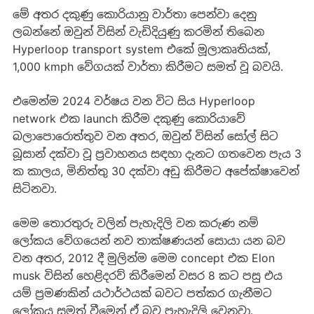
මේ අතර දකුණු කොරියානු වාර්තා පෙන්වා දෙනු
ලබන්නේ ඔවුන් විසින් වැඩිදියුණු කරමින් තිබෙන
Hyperloop transport system එකේ මූලාකෘතියක්,
1,000 kmph වේගයක් වාර්තා කිරීමට සමත් වූ බවයි.
එමෙන්ම 2024 වර්ෂය වන විට සිය Hyperloop
network එක launch කිරීම දකුණු කොරියාවේ
බලාපොරොත්තුව වන අතර, ඔවුන් විසින් සෝල් සිට
බූසාන් දක්වා වූ ප්‍රවාහනය සඳහා දැනට ගතවෙන පැය 3
ක කාලය, මිනිත්තු 30 දක්වා අඩු කිරීමට අපේක්ෂාවෙන්
සිටිනවා.
මෙම තොරතුරු වලින් පැහැදිලි වන කරුණ නම්
ලෝකය වේගයෙන් නව තාක්ෂණයන් සොයා යන බව
වන අතර, 2012 දී මුලින්ම මෙම concept එක Elon
musk විසින් හෙළිදරව් කිරීමෙන් වසර 8 කට පසු එය
යම් ප්‍රමණකින් යථාර්ථයක් බවට පත්කර ගැනීමට
ලෝකය සමත් වීමෙන් ඒ බව පැහැදිලි වෙනවා.