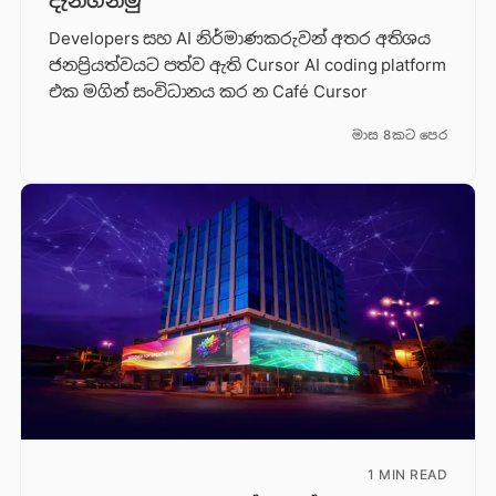
දැනගනිමු
Developers සහ AI නිර්මාණකරුවන් අතර අතිශය
ජනප්‍රියත්වයට පත්ව ඇති Cursor AI coding platform
එක මගින් සංවිධානය කර න Café Cursor
මාස 8කට පෙර
1 MIN READ