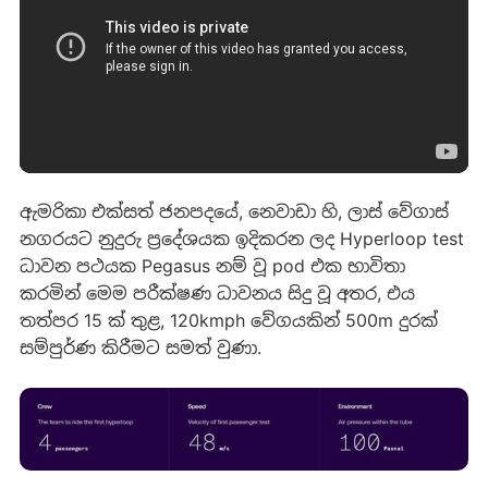
ඇමරිකා එක්සත් ජනපදයේ, නෙවාඩා හි, ලාස් වේගාස්
නගරයට නුදුරු ප්‍රදේශයක ඉදිකරන ලද Hyperloop test
ධාවන පථයක Pegasus නම් වූ pod එක භාවිතා
කරමින් මෙම පරීක්ෂණ ධාවනය සිදු වූ අතර, එය
තත්පර 15 ක් තුළ, 120kmph වේගයකින් 500m දුරක්
සම්පුර්ණ කිරීමට සමත් වුණා.