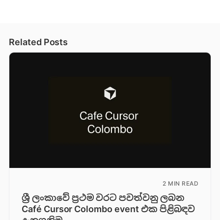
Related Posts
2 MIN READ
ශ්‍රී ලංකාවේ ප්‍රථම වරට පවත්වනු ලබන
Café Cursor Colombo event එක පිළිබඳව