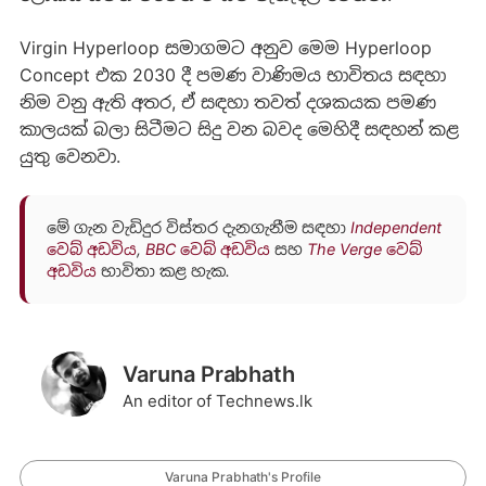
Virgin Hyperloop සමාගමට අනුව මෙම Hyperloop
Concept එක 2030 දී පමණ වාණිමය භාවිතය සඳහා
නිම වනු ඇති අතර, ඒ සඳහා තවත් දශකයක පමණ
කාලයක් බලා සිටීමට සිදු වන බවද මෙහිදී සඳහන් කළ
යුතු වෙනවා.
මේ ගැන වැඩිදුර විස්තර දැනගැනීම සඳහා
Independent
වෙබ් අඩවිය
,
BBC වෙබ් අඩවිය
සහ
The Verge වෙබ්
අඩවිය
භාවිතා කළ හැක.
Varuna Prabhath
An editor of Technews.lk
Varuna Prabhath's Profile