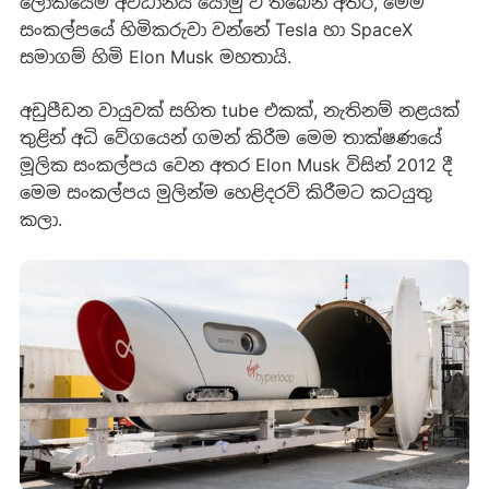
ලෝකයේම අවධානය යොමු වී තිබෙන අතර, මෙම
සංකල්පයේ හිමිකරුවා වන්නේ Tesla හා SpaceX
සමාගම් හිමි Elon Musk මහතායි.
අඩුපීඩන වායුවක් සහිත tube එකක්, නැතිනම් නළයක්
තුළින් අධි වේගයෙන් ගමන් කිරීම මෙම තාක්ෂණයේ
මූලික සංකල්පය වෙන අතර Elon Musk විසින් 2012 දී
මෙම සංකල්පය මුලින්ම හෙළිදරව් කිරීමට කටයුතු
කලා.