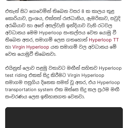
එතැන් සිට ගෙවෙමින් තිබෙන වසර 8 ක කාලය තුළ
කොරියාව, ප්‍රංශය, එක්සත් රාජධානිය, ඇමරිකාව, සවුදි
අරාබියාව හා අපේ අසල්වැසි ඉන්දියාව වැනි රටවල
අවධානය මෙම Hyperloop සංකල්පය වෙත යොමු වී
තිබෙන අතර, සමාගම් ලෙස ගතහොත්
Hyperloop TT
හා
Virgin Hyperloop
යන සමාගම් වල අවධානය මේ
වෙත යොමුවී තිබෙනවා.
එයිනුත් ලොව පළමු වතාවට මඟීන් සහිතව Hyperloop
test riding එකක් සිදු කිරීමට Virgin Hyperloop
සමාගම පසුගිය දිනෙක සමත් වූ අතර, එය Hyperloop
transportation system එක ඔස්සෙ සිදු කල ප්‍රථම මඟී
සංචරණය ලෙස ඉතිහාසගත වෙනවා.