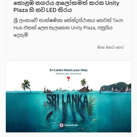
කොළඹ නගරය ආලෝකමත් කරන Unity
Plaza හි නව LED තිරය
ශ්‍රී ලංකාවේ තාක්ෂණික කේන්ද්‍රස්ථානය හෙවත් Tech
Hub එකක් ලෙස සැලකෙන Unity Plaza, පසුගිය
දෙසැම්
මාස 8කට පෙර