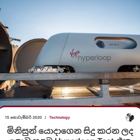
15 නොවැම්බර් 2020
/
Technology
මිනිසුන් යොදාගෙන සිදු කරන ලද