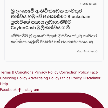
1 MIN READ
ශ්‍රී ලංකාවේ ඇතිවී තිබෙන ගංවතුර
තත්වය හමුවේ ජාත්‍යන්තර Blockchain
ප්‍රජාවගේ සහාය ලබාගැනීමට
CeylonCash මූලිකත්වය ග​නී
මේවනවිට ශ්‍රී ලංකාව මුහුණ දී සිටින දරුණු ගංවතුර
තත්ත්වය හමුවේ පීඩාවට පත් ජනතාවට සහන සැ
මාස 8කට පෙර
Terms & Conditions
Privacy Policy
Correction Policy
Fact-
Checking Policy
Advertising Policy
Ethics Policy
Disclaimer
Help
Facebook
Instagram