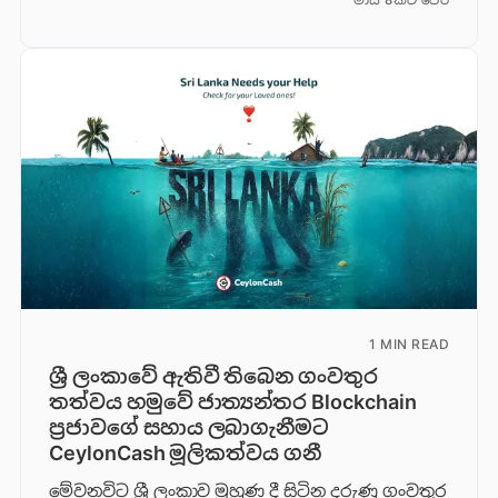
1 MIN READ
ශ්‍රී ලංකාවේ ඇතිවී තිබෙන ගංවතුර
තත්වය හමුවේ ජාත්‍යන්තර Blockchain
ප්‍රජාවගේ සහාය ලබාගැනීමට
CeylonCash මූලිකත්වය ග​නී
මේවනවිට ශ්‍රී ලංකාව මුහුණ දී සිටින දරුණු ගංවතුර