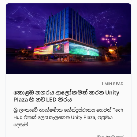
1 MIN READ
කොළඹ නගරය ආලෝකමත් කරන Unity
Plaza හි නව LED තිරය
ශ්‍රී ලංකාවේ තාක්ෂණික කේන්ද්‍රස්ථානය හෙවත් Tech
Hub එකක් ලෙස සැලකෙන Unity Plaza, පසුගිය
දෙසැම්
මාස 8කට පෙර