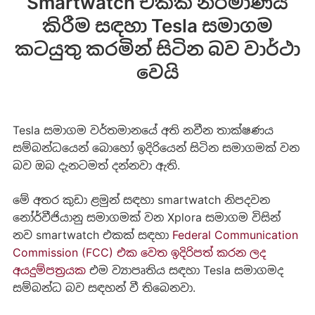
Smartwatch එකක් නිර්මාණය
කිරීම සඳහා Tesla සමාගම
කටයුතු කරමින් සිටින බව වාර්ථා
වෙයි
Tesla සමාගම වර්තමානයේ අති නවීන තාක්ෂණය
සම්බන්ධයෙන් බොහෝ ඉදිරියෙන් සිටින සමාගමක් වන
බව ඔබ දැනටමත් දන්නවා ඇති.
මේ අතර කුඩා ළමුන් සඳහා smartwatch නිපදවන
නෝර්වීජියානු සමාගමක් වන Xplora සමාගම විසින්
නව smartwatch එකක් සඳහා
Federal Communication
Commission (FCC) එක වෙත ඉදිරිපත් කරන ලද
අයදුම්පත්‍රයක
එම ව්‍යාපෘතිය සඳහා Tesla සමාගමද
සම්බන්ධ බව සඳහන් වී තිබෙනවා.