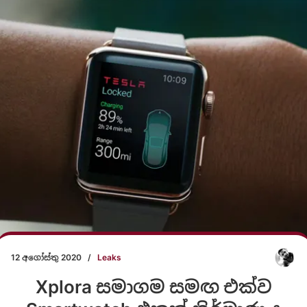
12 අගෝස්තු 2020
/
Leaks
Xplora සමාගම සමඟ එක්ව