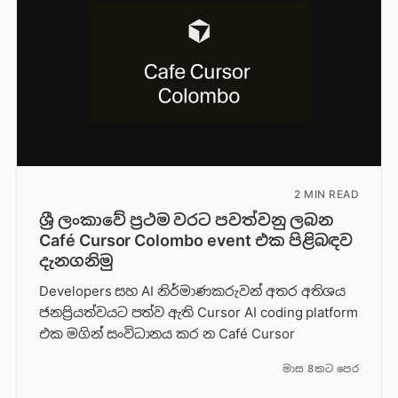
2 MIN READ
ශ්‍රී ලංකාවේ ප්‍රථම වරට පවත්වනු ලබන
Café Cursor Colombo event එක පිළිබඳව
දැනගනිමු
Developers සහ AI නිර්මාණකරුවන් අතර අතිශය
ජනප්‍රියත්වයට පත්ව ඇති Cursor AI coding platform
එක මගින් සංවිධානය කර න Café Cursor
මාස 8කට පෙර