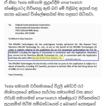
ඒ නිසා Tesla සමාගම නුදුරේදීම smartwatch
ක්ෂේත්‍රයටද පිවිසෙනු ඇති බව මේ පිළිබඳ අදහස් පළ
කරන බොහෝ විශ්ලේෂකයින් මත පළකර සිටිනවා.
Tesla සමාගම වර්තමානයේ විදුලි මෝටර් රථ
නිශ්පාදනයේ අතිශය සාර්ථක සමාගමක් වන අතර
එවැනි සමාගමක් smartwatch ක්ෂේත්‍රයට පිවිසෙන්නට
සූදානමින් සිටීම සම්බන්ධයෙන් ද බොහෝ දෙනකුගේ