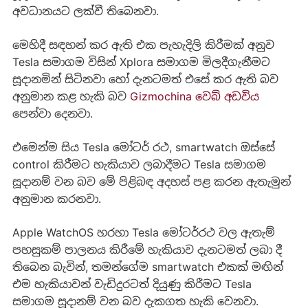
අවධානයට ලක්වී තිබෙනවා.
මෙහිදී සඳහන් කර ඇති එක පැහැදිලි කිරීමක් අනුව
Tesla සමාගම විසින් Xplora සමාගම මිලදීගැනීමට
සූදානමින් සිටිනවා හෝ දැනටමත් එසේ කර ඇති බව
අනුමාන කළ හැකි බව
Gizmochina වෙබ් අඩවිය
පෙන්වා දෙනවා.
එමෙන්ම සිය Tesla මෝටර් රථ, smartwatch ඔස්සේ
control කිරීමට හැකියාව ලබාදීමට Tesla සමාගම
සූදානම් වන බව මේ පිළිබඳ අදහස් පළ කරන ඇතැමුන්
අනුමාන කරනවා.
Apple WatchOS හරහා Tesla මෝටර්රථ වල ඇතැම්
පහසුකම් පාලනය කිරීමේ හැකියාව දැනටමත් ලබා දී
තිබෙන බැවින්, තමන්ගේම smartwatch එකක් මඟින්
එම හැකියාවන් වැඩිදුරටත් දියුණු කිරීමට Tesla
සමාගම සූදානම් වන බව දැකගත හැකි වෙනවා.