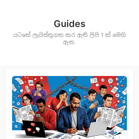
Guides
යටතේ ලැයිස්තුගත කර ඇති ලිපි 1 ක් මෙහි
ඇත.