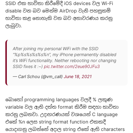
SSID එක භාවිතා කිරීමේදී iOS devices වල Wi-Fi
disable වන බව මෙන්ම AirDrop වැනි පහසුකම්
භාවිතා කළ නොහැකි වන බව අනාවරණය කරනු
ලැබුවා.
After joining my personal WiFi with the SSID
“%p%s%s%s%s%n”, my iPhone permanently disabled
it’s WiFi functionality. Neither rebooting nor changing
SSID fixes it :~)
pic.twitter.com/2eue90JFu3
— Carl Schou (@vm_call)
June 18, 2021
බොහෝ programming languages වලදී % ලකුණ
variable වල ඇති දත්ත format කිරීම සඳහා භාවිතා
කරනු ලබනවා. උදාහරණයක් වශයෙන් C language
එකේ %n ලෙස string format function එකකදී
යොදාගනු ලබන්නේ අදාල string එකේ ඇති characters