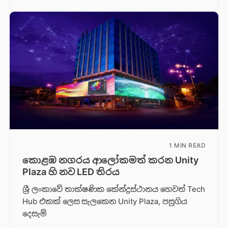
1 MIN READ
කොළඹ නගරය ආලෝකමත් කරන Unity
Plaza හි නව LED තිරය
ශ්‍රී ලංකාවේ තාක්ෂණික කේන්ද්‍රස්ථානය හෙවත් Tech
Hub එකක් ලෙස සැලකෙන Unity Plaza, පසුගිය
දෙසැම්