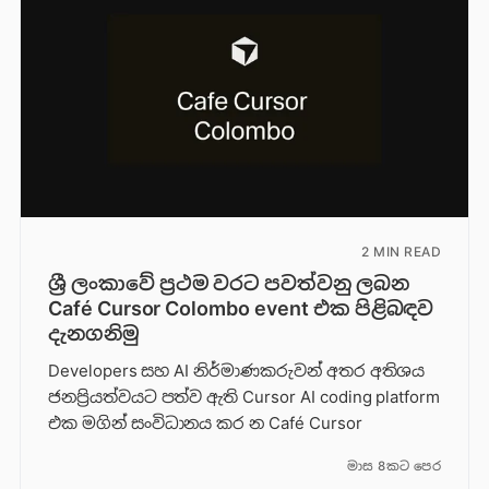
2 MIN READ
ශ්‍රී ලංකාවේ ප්‍රථම වරට පවත්වනු ලබන
Café Cursor Colombo event එක පිළිබඳව
දැනගනිමු
Developers සහ AI නිර්මාණකරුවන් අතර අතිශය
ජනප්‍රියත්වයට පත්ව ඇති Cursor AI coding platform
එක මගින් සංවිධානය කර න Café Cursor
මාස 8කට පෙර