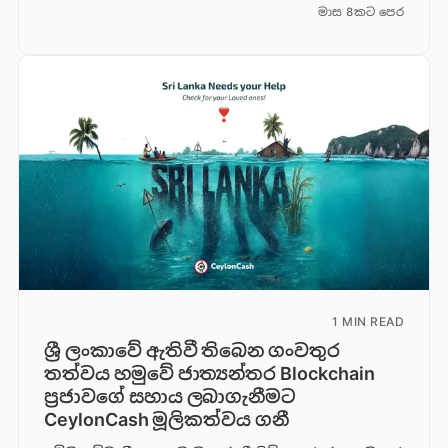
මාස 8කට පෙර
1 MIN READ
ශ්‍රී ලංකාවේ ඇතිවී තිබෙන ගංවතුර
තත්වය හමුවේ ජාත්‍යන්තර Blockchain
ප්‍රජාවගේ සහාය ලබාගැනීමට
CeylonCash මූලිකත්වය ග​නී