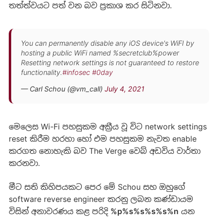
තත්ත්වයට පත් වන බව ප්‍රකාශ කර සිටිනවා.
You can permanently disable any iOS device's WiFI by
hosting a public WiFi named %secretclub%power
Resetting network settings is not guaranteed to restore
functionality.
#infosec
#0day
— Carl Schou (@vm_call)
July 4, 2021
මෙලෙස Wi-Fi පහසුකම අක්‍රීය වූ විට network settings
reset කිරීම හරහා හෝ එම පහසුකම නැවත enable
කරගත නොහැකි බව The Verge වෙබ් අඩවිය වාර්තා
කරනවා.
මීට සති කිහිපයකට පෙර මේ Schou සහ ඔහුගේ
software reverse engineer කරනු ලබන කණ්ඩායම
විසින් අනාවරණය කළ පරිදි
%p%s%s%s%s%n
යන