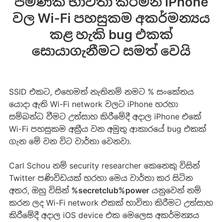
පමණක් භාවිතා කරමින් iPhone
වල Wi-Fi පහසුකම අකර්මන්‍යය
කළ හැකි bug එකක්
සොයාගැනීමට සමත් වෙයි
SSID එකට, එහෙමත් නැතිනම් නමට % සංකේතය
ය‍ොදා ඇති Wi-Fi network වලට iPhone හරහා
සම්බන්ධ වීමට උත්සාහ කිරීමේදී අදාල iPhone එකේ
Wi-Fi පහසුකම අක්‍රීය වන අමුතු ආකාරයේ bug එකක්
ගැන මේ වන විට වාර්තා වෙනවා.
Carl Schou නම් security researcher කෙනෙකු විසින්
Twitter පණිවිඩයක් හරහා මෙය වාර්තා කර සිටින
අතර, ඔහු විසින්
%secretclub%power
යනුවෙන් නම්
කරන ලද Wi-Fi network එකක් භාවිතා කිරීමට උත්සාහ
කිරීමේදී අදාල iOS device එක මෙලෙස අකර්මන්‍යය