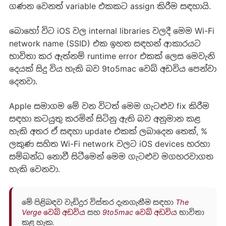
ගණන වෙනත් variable එකකට assign කිරීම සඳහායි.
බොහෝ විට iOS වල internal libraries වලදී මෙම Wi-Fi
network name (SSID) එක ඉහත සඳහන් ආකාරයට
භාවිතා කර ඇත්නම් runtime error එකක් ලෙස මෙවැනි
දෙයක් සිදු විය හැකි බව 9to5mac වෙබ් අඩවිය පෙන්වා
දෙනවා.
Apple සමාගම මේ වන විටත් මෙම ගැටළුව fix කිරීම
සඳහා කටයුතු කරමින් සිටිනු ඇති බව අනුමාන කළ
හැකි අතර ඒ සඳහා update එකක් ලබාදෙන තෙක්, %
ලකුණ සහිත Wi-Fi network වලට iOS devices හරහා
සම්බන්ධ නොවී සිටීමෙන් මෙම ගැටළුව මගහරවාගත
හැකි වෙනවා.
මේ පිළිබඳව වැඩිදුර විස්තර දැනගැනීම සඳහා
The
Verge වෙබ් අඩවිය
සහ
9to5mac වෙබ් අඩවිය
භාවිතා
කළ හැක.