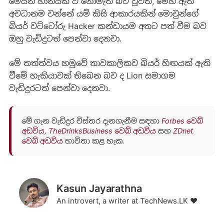
මෙයින් හානියක් වී නොමැති බව වුවත්, මෙහි ඇති
අවධානම වන්නේ යම් කිසි ආකාරයකින් මොවුන්ගේ
බියර් වට්ටෝරු Hacker කන්ඩායම අතට පත් වීම බව
ඔහු වැඩිදුටත් පෙන්වා දෙනවා.
මේ තත්ත්වය හමුවේ තාවකාලිකව බියර් හිඟයක් ඇති
වීමේ හැකියාවක් තිබෙන බව ද Lion සමාගම
වැඩිදුරටත් පෙන්වා දෙනවා.
මේ ගැන වැඩිදුර විස්තර දැනගැනීම සඳහා
Forbes වෙබ්
අඩවිය
,
TheDrinksBusiness වෙබ් අඩවිය
සහ
ZDnet
වෙබ් අඩවිය
භාවිතා කළ හැක.
Kasun Jayarathna
An introvert, a writer at TechNews.LK ❤️