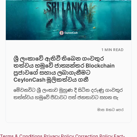
1 MIN READ
ශ්‍රී ලංකාවේ ඇතිවී තිබෙන ගංවතුර
තත්වය හමුවේ ජාත්‍යන්තර Blockchain
ප්‍රජාවගේ සහාය ලබාගැනීමට
CeylonCash මූලිකත්වය ග​නී
මේවනවිට ශ්‍රී ලංකාව මුහුණ දී සිටින දරුණු ගංවතුර
තත්ත්වය හමුවේ පීඩාවට පත් ජනතාවට සහන සැ
මාස 8කට පෙර
Terms & Conditions
Privacy Policy
Correction Policy
Fact-