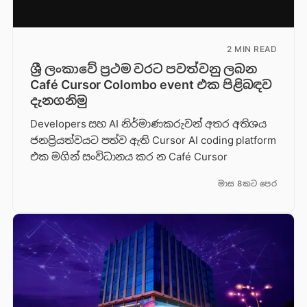
2 MIN READ
ශ්‍රී ලංකාවේ ප්‍රථම වරට පවත්වනු ලබන
Café Cursor Colombo event එක පිළිබඳව
දැනගනිමු
Developers සහ AI නිර්මාණකරුවන් අතර අතිශය
ජනප්‍රියත්වයට පත්ව ඇති Cursor AI coding platform
එක මගින් සංවිධානය කර න Café Cursor
මාස 8කට පෙර