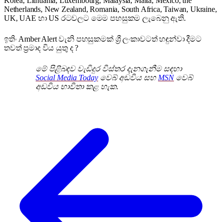
Korea, Lithuania, Luxembourg, Malaysia, Malta, Mexico, the
Netherlands, New Zealand, Romania, South Africa, Taiwan, Ukraine,
UK, UAE හා US රටවලට මෙම පහසුකම ලැබෙනු ඇති.
ඉතිං Amber Alert වැනි පහසුකමක් ශ්‍රී ලංකාවටත් හඳුන්වා දීමට
තවත් ප්‍රමාද විය යුතු ද ?
මේ පිළිබඳව වැඩිදුර විස්තර දැනගැනීම සඳහා
Social Media Today
වෙබ් අඩවිය සහ
MSN
වෙබ්
අඩවිය භාවිතා කළ හැක.