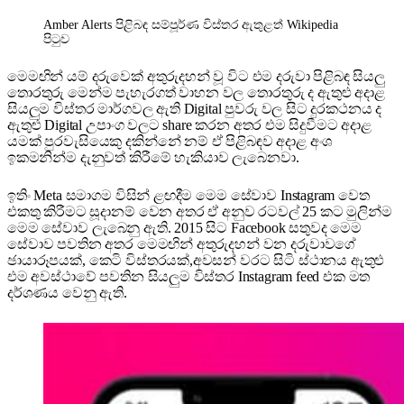
Amber Alerts පිළිබඳ සම්පූර්ණ විස්තර ඇතුළත් Wikipedia
පිටුව
මෙමඟින් යම් දරුවෙක් අතුරුදහන් වූ විට එම දරුවා පිළිබඳ සියලු
තොරතුරු මෙන්ම පැහැරගත් වාහන වල තොරතුරු ද ඇතුළු අදාළ
සියලුම විස්තර මාර්ගවල ඇති Digital පුවරු වල සිට දුරකථනය ද
ඇතුළු Digital උපාංග වලට share කරන අතර එම සිදුවීමට අදාළ
යමක් පුරවැසියෙකු දකින්නේ නම් ඒ පිළිබඳව අදාළ අංශ
ඉකමනින්ම දැනුවත් කිරීමේ හැකියාව ලැබෙනවා.
ඉතිං Meta සමාගම විසින් ළඟදීම මෙම සේවාව Instagram වෙත
එකතු කිරීමට සූදානම් වෙන අතර ඒ අනුව රටවල් 25 කට මුලින්ම
මෙම සේවාව ලැබෙනු ඇති. 2015 සිට Facebook සතුවද මෙම
සේවාව පවතින අතර මෙමඟින් අතුරුදහන් වන දරුවාවගේ
ඡායාරූපයක්, කෙටි විස්තරයක්,අවසන් වරට සිටි ස්ථානය ඇතුළු
එම අවස්ථාවේ පවතින සියලුම විස්තර Instagram feed එක මත
දර්ශණය වෙනු ඇති.