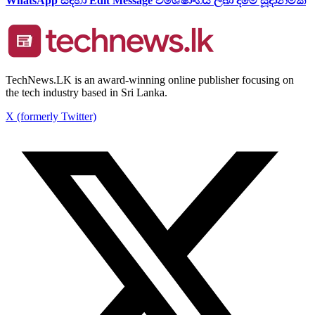
WhatsApp සඳහා Edit Message විශේෂාංගය ලබා දීමේ සූදානමක්
TechNews.LK is an award-winning online publisher focusing on
the tech industry based in Sri Lanka.
X (formerly Twitter)