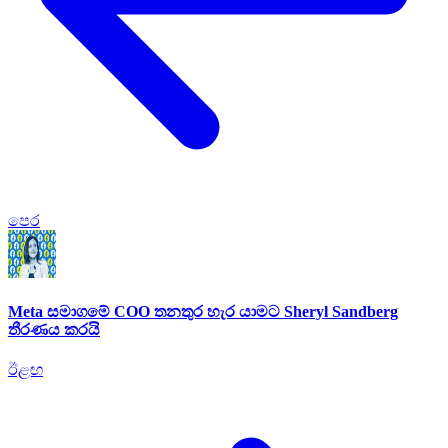
පෙර
Meta සමාගමේ COO තනතුර හැර යාමට Sheryl Sandberg
තීරණය කරයි
ඊළඟ