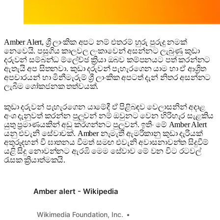
Amber Alert, ශ්‍රී ලාංකික අපට නම් එතරම් හුරු පුරුදු නමක්
නෙවෙයි. පසුගිය කාලවල ලංකාවෙන් අසන්නට ලැබුණු කුඩා
දරුවන් සම්බන්ධ ම්ලේච්ඡ ක්‍රියා ඔබව කම්පනයට පත් කරන්නට
ඇතැයි අප සිතනවා. කුඩා දරුවන් පැහැරගෙන යාම හා ඒ ආශ්‍රිත
අපචාරයන් හා මිනීමැරුම් ශ්‍රී ලාංකික අපටත් දැන් නිතර අසන්නට
ලැබීම ශෝකජනක තත්වයක්.
කුඩා දරුවන් පැහැරගෙන යාමේදී ඒ පිළිබඳව වෙලාසනින් අදාළ
අංශ දැනුවත් කරන්න පුලුවන් නම් ඔවුනට වෙන හිරිහැර සැළකිය
යුතු ප්‍රමාණයකින් අඩු කරගන්නට පුලුවන්. ඉතිං මේ Amber Alert
යනු එවැනි සේවාවක්. Amber නැමැති ඇමරිකානු කුඩා දැරියක්
අතුරුදහන් වී ඝාතනය වීමත් සමඟ එවැනි අවාසනාවන්ත සිදුවීම්
යළි සිදු නොවන්නට ඇරඹි මෙම සේවාව මේ වන විට රටවල්
රැසක ක්‍රියාත්මකයි.
Amber alert - Wikipedia
Wikimedia Foundation, Inc.
Contributors to Wikimedia 