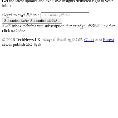
Get the latest updates and exclusive insights delivered right to your
inbox.
විද්‍යුත් තැපැල් ලිපිනය
Subscribe වන්න
Subscribe වෙමින්...
ඔබේ inbox පරීක්ෂා කර subscription එක තහවුරු කිරීමට link එක
click කරන්න.
© 2026 TechNews.LK. සියලු හිමිකම් ඇවිරිණි.
Ghost
සහ
Enova
සමඟ publish කර ඇත.