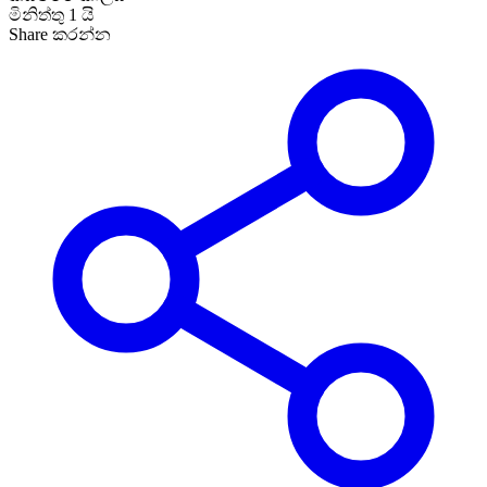
මිනිත්තු 1 යි
Share කරන්න