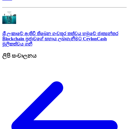
ශ්‍රී ලංකාවේ ඇතිවී තිබෙන ගංවතුර තත්වය හමුවේ ජාත්‍යන්තර
Blockchain ප්‍රජාවගේ සහාය ලබාගැනීමට CeylonCash
මූලිකත්වය ග​නී
ලිපි සංචාලනය