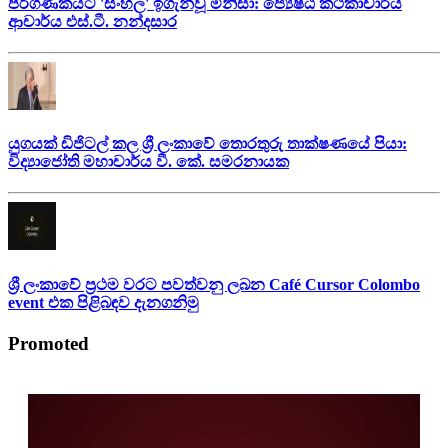
පරිගණකයට 'සිංහල' ඉගැන්වූ මිනිසා: ජ්‍යෙෂ්ඨ කථිකාචාර්ය
ආචාර්ය එස්.ටී. නන්දසාර
යුගයක් ඩිජිටල් කල ශ්‍රී ලංකාවේ තොරතුරු තාක්ෂණයේ පියා:
විද්‍යාජෝති මහාචාර්ය වී. කේ. සමරනායක
ශ්‍රී ලංකාවේ ප්‍රථම වරට පවත්වනු ලබන Café Cursor Colombo
event එක පිළිබඳව දැනගනිමු
Promoted