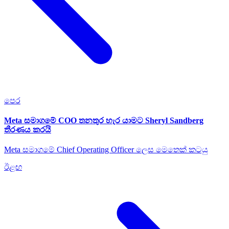
පෙර
Meta සමාගමේ COO තනතුර හැර යාමට Sheryl Sandberg
තීරණය කරයි
Meta සමාගමේ Chief Operating Officer ලෙස මෙතෙක් කටයු
ඊළඟ