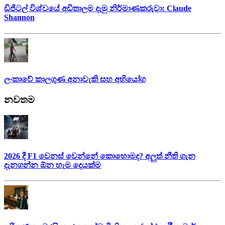
ඩිජිටල් විශ්වයේ අඩිතාලම දැමු නිර්මාණකරුවා: Claude
Shannon
ලංකාවේ කාලගුණ අනාවැකි සහ අභියෝග
නවතම
2026 දී F1 වෙනස් වෙන්නේ කොහොමද? අලුත් නීති ගැන
දැනගන්න ඕන හැම දෙයක්ම