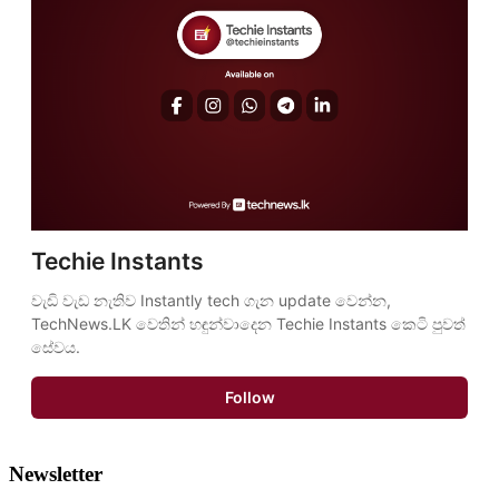
Techie Instants
වැඩි වැඩ නැතිව Instantly tech ගැන update වෙන්න, 
TechNews.LK වෙතින් හඳුන්වාදෙන Techie Instants කෙටි පුවත් 
සේවය.
Follow
Newsletter