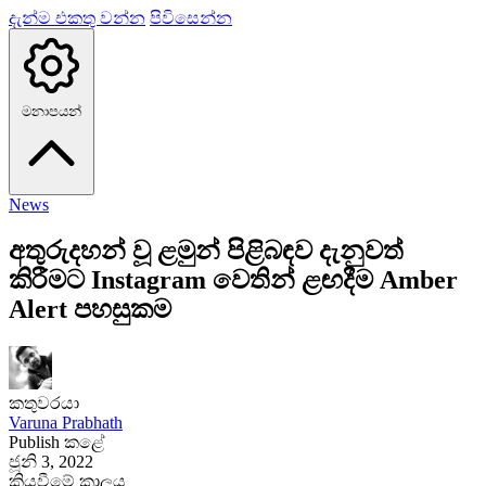
දැන්ම එකතු වන්න
පිවිසෙන්න
මනාපයන්
News
අතුරුදහන් වූ ළමුන් පිළිබඳව දැනුවත්
කිරීමට Instagram වෙතින් ළඟදීම Amber
Alert පහසුකම
කතුවරයා
Varuna Prabhath
Publish කළේ
ජූනි 3, 2022
කියවීමේ කාලය