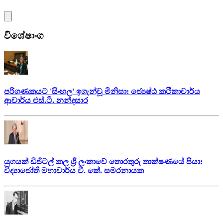
විශේෂාංග
පරිගණකයට 'සිංහල' ඉගැන්වූ මිනිසා: ජ්‍යෙෂ්ඨ කථිකාචාර්ය
ආචාර්ය එස්.ටී. නන්දසාර
යුගයක් ඩිජිටල් කල ශ්‍රී ලංකාවේ තොරතුරු තාක්ෂණයේ පියා:
විද්‍යාජෝති මහාචාර්ය වී. කේ. සමරනායක