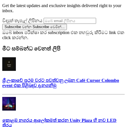
Get the latest updates and exclusive insights delivered right to your
inbox.
විද්‍යුත් තැපැල් ලිපිනය
Subscribe වන්න
Subscribe වෙමින්...
ඔබේ inbox පරීක්ෂා කර subscription එක තහවුරු කිරීමට link එක
click කරන්න.
මීට සම්බන්ධ වෙනත් ලිපි
ශ්‍රී ලංකාවේ ප්‍රථම වරට පවත්වනු ලබන Café Cursor Colombo
event එක පිළිබඳව දැනගනිමු
කොළඹ නගරය ආලෝකමත් කරන Unity Plaza හි නව LED
තිරය