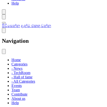
Help
පිවිසෙන්න
දැන්ම එකතු වන්න
Navigation
Home
Categories
- News
- TechRoom
- Hall of fame
- All Categories
Events
Team
Contribute
About us
Help