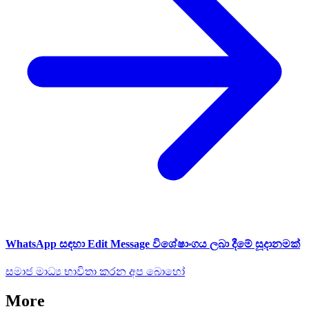
WhatsApp සඳහා Edit Message විශේෂාංගය ලබා දීමේ සූදානමක්
සමාජ මාධ්‍ය භාවිතා කරන අප බොහෝ
More