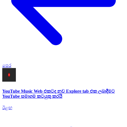
පෙර
YouTube Music Web එකටද නව Explore tab එක ලබාදීමට
YouTube සමාගම කටයුතු කරයි
ඊළඟ