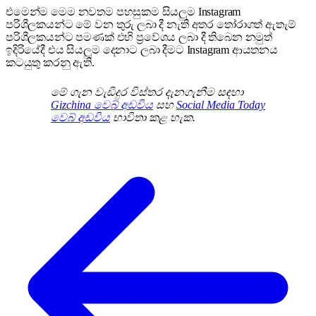
එමෙන්ම මෙම නවතම පහසුකම සියලුම Instagram
පරිශීලකයන්ට මේ වන තුරු ලබා දී නැති අතර තෝරාගත් ඇතැම්
පරිශීලකයන්ට පමණක් එහි ප්‍රවේශය ලබා දී තිබෙන නමුත්
ඉදිරියේදී එය සියලුම දෙනාට ලබා දීමට Instagram ආයතනය
කටයුතු කරනු ඇති.
මේ ගැන වැඩිදුර විස්තර දැනගැනීම සඳහා
Gizchina වෙබ් අඩවිය
සහ
Social Media Today
වෙබ් අඩවිය
භාවිතා කළ හැක.