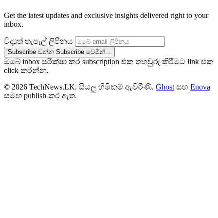
Get the latest updates and exclusive insights delivered right to your
inbox.
විද්‍යුත් තැපැල් ලිපිනය
Subscribe වන්න
Subscribe වෙමින්...
ඔබේ inbox පරීක්ෂා කර subscription එක තහවුරු කිරීමට link එක
click කරන්න.
© 2026 TechNews.LK. සියලු හිමිකම් ඇවිරිණි.
Ghost
සහ
Enova
සමඟ publish කර ඇත.