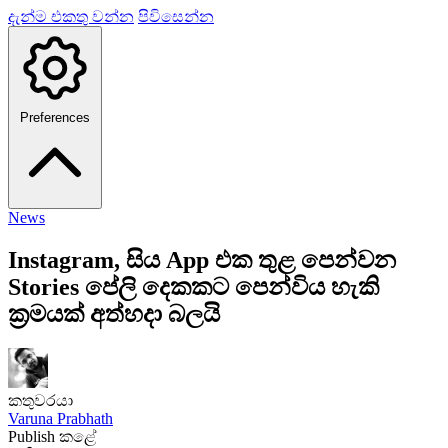
දැන්ම එකතු වන්න
පිවිසෙන්න
Preferences
News
Instagram, සිය App එක තුළ පෙන්වන
Stories පේලි දෙකකට පෙන්විය හැකි
ක්‍රමයක් අත්හදා බලයි
කතුවරයා
Varuna Prabhath
Publish කළේ