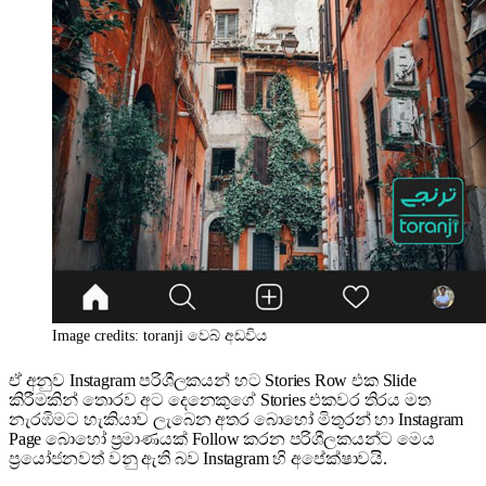
Image credits: toranji වෙබ් අඩවිය
ඒ අනුව Instagram පරිශීලකයන් හට Stories Row එක Slide
කිරීමකින් තොරව අට දෙනෙකුගේ Stories එකවර තිරය මත
නැරඹිමට හැකියාව ලැබෙන අතර බොහෝ මිතුරන් හා Instagram
Page බොහෝ ප්‍රමාණයක් Follow කරන පරිශීලකයන්ට මෙය
ප්‍රයෝජනවත් වනු ඇති බව Instagram හි අපේක්ෂාවයි.