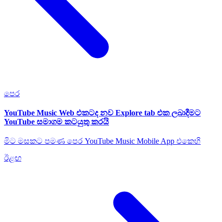
පෙර
YouTube Music Web එකටද නව Explore tab එක ලබාදීමට
YouTube සමාගම කටයුතු කරයි
මිට මසකට පමණ පෙර YouTube Music Mobile App එකෙහි
ඊළඟ