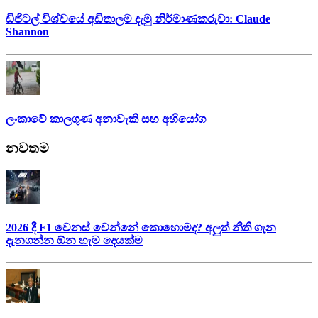
ඩිජිටල් විශ්වයේ අඩිතාලම දැමු නිර්මාණකරුවා: Claude
Shannon
ලංකාවේ කාලගුණ අනාවැකි සහ අභියෝග
නවතම
2026 දී F1 වෙනස් වෙන්නේ කොහොමද? අලුත් නීති ගැන
දැනගන්න ඕන හැම දෙයක්ම