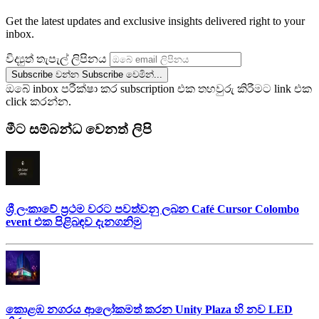
Get the latest updates and exclusive insights delivered right to your
inbox.
විද්‍යුත් තැපැල් ලිපිනය
Subscribe වන්න
Subscribe වෙමින්...
ඔබේ inbox පරීක්ෂා කර subscription එක තහවුරු කිරීමට link එක
click කරන්න.
මීට සම්බන්ධ වෙනත් ලිපි
ශ්‍රී ලංකාවේ ප්‍රථම වරට පවත්වනු ලබන Café Cursor Colombo
event එක පිළිබඳව දැනගනිමු
කොළඹ නගරය ආලෝකමත් කරන Unity Plaza හි නව LED