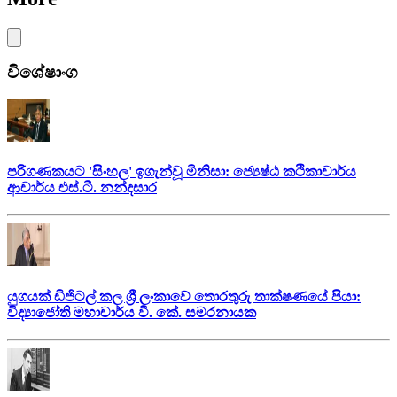
විශේෂාංග
පරිගණකයට 'සිංහල' ඉගැන්වූ මිනිසා: ජ්‍යෙෂ්ඨ කථිකාචාර්ය
ආචාර්ය එස්.ටී. නන්දසාර
යුගයක් ඩිජිටල් කල ශ්‍රී ලංකාවේ තොරතුරු තාක්ෂණයේ පියා:
විද්‍යාජෝති මහාචාර්ය වී. කේ. සමරනායක