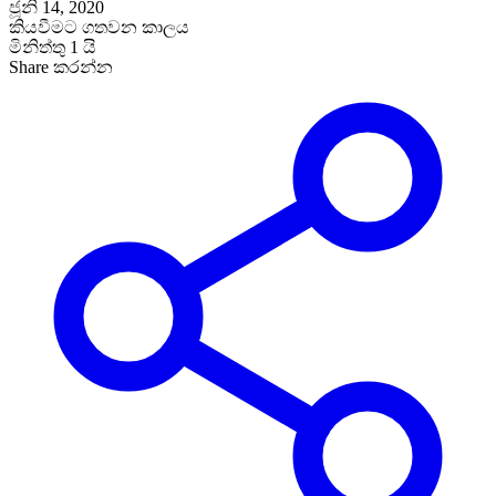
ජූනි 14, 2020
කියවීමට ගතවන කාලය
මිනිත්තු 1 යි
Share කරන්න