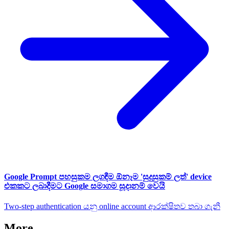
Google Prompt පහසුකම ලගඳීම ඕනෑම 'සුදුසුකම් ලත්' device
එකකට ලබාදීමට Google සමාගම සූදානම් වෙයි
Two-step authentication යනු online account ආරක්ෂිතව තබා ගැනී
More