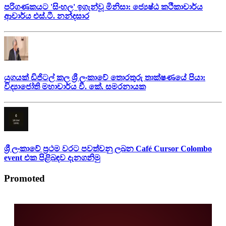
පරිගණකයට 'සිංහල' ඉගැන්වූ මිනිසා: ජ්‍යෙෂ්ඨ කථිකාචාර්ය
ආචාර්ය එස්.ටී. නන්දසාර
යුගයක් ඩිජිටල් කල ශ්‍රී ලංකාවේ තොරතුරු තාක්ෂණයේ පියා:
විද්‍යාජෝති මහාචාර්ය වී. කේ. සමරනායක
ශ්‍රී ලංකාවේ ප්‍රථම වරට පවත්වනු ලබන Café Cursor Colombo
event එක පිළිබඳව දැනගනිමු
Promoted