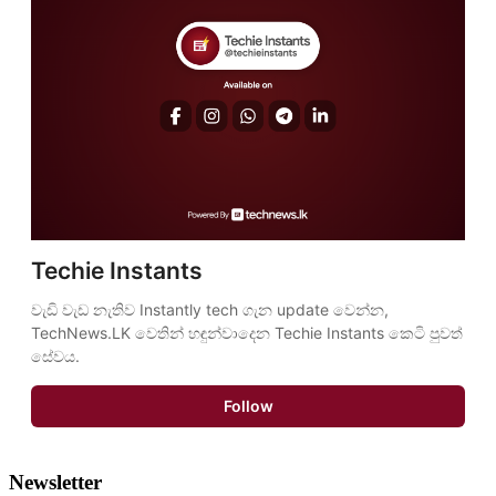
Techie Instants
වැඩි වැඩ නැතිව Instantly tech ගැන update වෙන්න, 
TechNews.LK වෙතින් හඳුන්වාදෙන Techie Instants කෙටි පුවත් 
සේවය.
Follow
Newsletter