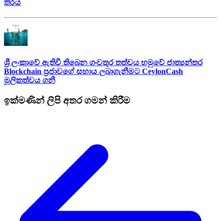
තිරය
ශ්‍රී ලංකාවේ ඇතිවී තිබෙන ගංවතුර තත්වය හමුවේ ජාත්‍යන්තර
Blockchain ප්‍රජාවගේ සහාය ලබාගැනීමට CeylonCash
මූලිකත්වය ග​නී
ඉක්මණින් ලිපි අතර ගමන් කිරීම