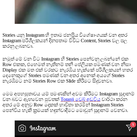
Stories යනු Instagram හි ඉතාම ජනප්‍රිය විශේෂාංගයක් වන අතර
Instagram පරිශීලකයන් දිනපතාම විවිධ Content, Stories වල පල
කරනු ලබනවා.
නමුත් මේ වන විට Instagram හි Stories පෙන්වනු ලබන්නේ එක
Row එකක, එහෙමත් නැතිනම් තනි පේලියක පමණක් වන නිසා
Display එක මත එක් වරකට නැරඹිය හැක්කේ පරිශීලකයන් හතර
දෙනෙකුගේ Stories පමණක් වන අතර අනෙක් අයගේ Stories
නැරඹීමට නම් Stories Row එක Slide කිරීමට සිදුවනවා.
මෙම අපහසුතාවය යම් පමණකින් අවම කිරීමට Instagram සූදානම්
වන බවට ඇඟවෙන පුවතක්
Toranji වෙබ් අඩවිය
වාර්ථා කරන
අතර මේ අනුව Row දෙකක් භාවිතා කරමින් Instagram Stories
පෙන්විය හැකි ක්‍රමයක් හඳුන්වාදීමට මොවුන් සූදානම් වෙනවා.