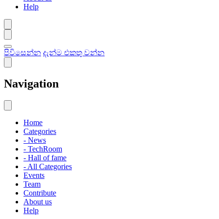
Help
පිවිසෙන්න
දැන්ම එකතු වන්න
Navigation
Home
Categories
- News
- TechRoom
- Hall of fame
- All Categories
Events
Team
Contribute
About us
Help