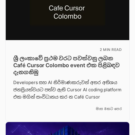
2 MIN READ
ශ්‍රී ලංකාවේ ප්‍රථම වරට පවත්වනු ලබන
Café Cursor Colombo event එක පිළිබඳව
දැනගනිමු
Developers සහ AI නිර්මාණකරුවන් අතර අතිශය
ජනප්‍රියත්වයට පත්ව ඇති Cursor AI coding platform
එක මගින් සංවිධානය කර න Café Cursor
මාස 8කට පෙර