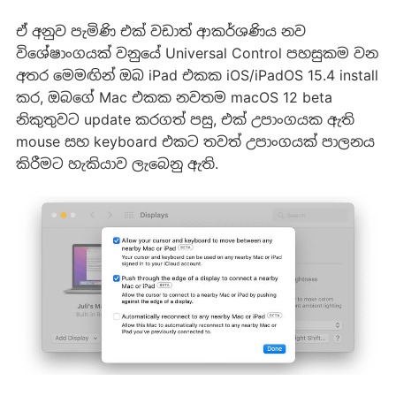
ඒ අනුව පැමිණි එක් වඩාත් ආකර්ශණිය නව
විශේෂාංගයක් වනුයේ Universal Control පහසුකම වන
අතර මෙමඟින් ඔබ iPad එකක iOS/iPadOS 15.4 install
කර, ඔබගේ Mac එකක නවතම macOS 12 beta
නිකුතුවට update කරගත් පසු, එක් උපාංගයක ඇති
mouse සහ keyboard එකට තවත් උපාංගයක් පාලනය
කිරීමට හැකියාව ලැබෙනු ඇති.