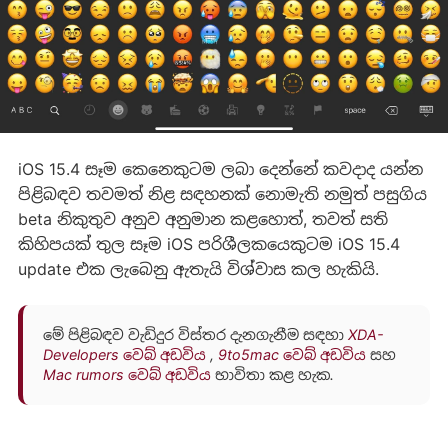
iOS 15.4 සෑම කෙනෙකුටම ලබා දෙන්නේ කවදාද යන්න
පිළිබඳව තවමත් නිළ සඳහනක් නොමැති නමුත් පසුගිය
beta නිකුතුව අනුව අනුමාන කළහොත්, තවත් සති
කිහිපයක් තුල සෑම iOS පරිශීලකයෙකුටම iOS 15.4
update එක ලැබෙනු ඇතැයි විශ්වාස කල හැකියි.
මේ පිළිබඳව වැඩිදුර විස්තර දැනගැනීම සඳහා
XDA-
Developers වෙබ් අඩවිය
,
9to5mac වෙබ් අඩවිය
සහ
Mac rumors වෙබ් අඩවිය
භාවිතා කළ හැක.