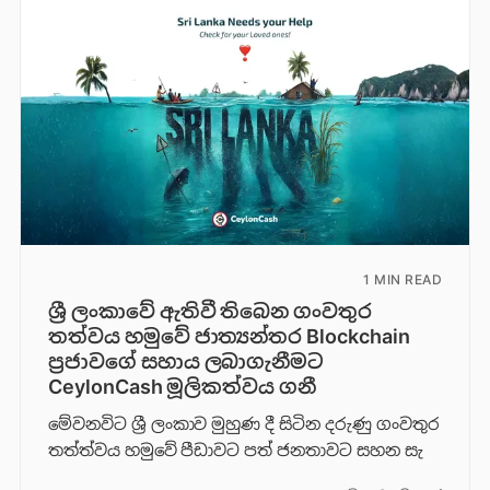
1 MIN READ
ශ්‍රී ලංකාවේ ඇතිවී තිබෙන ගංවතුර
තත්වය හමුවේ ජාත්‍යන්තර Blockchain
ප්‍රජාවගේ සහාය ලබාගැනීමට
CeylonCash මූලිකත්වය ග​නී
මේවනවිට ශ්‍රී ලංකාව මුහුණ දී සිටින දරුණු ගංවතුර
තත්ත්වය හමුවේ පීඩාවට පත් ජනතාවට සහන සැ