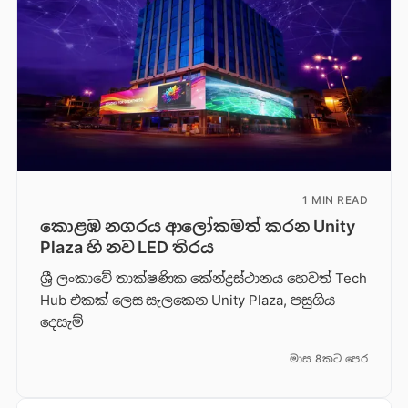
1 MIN READ
කොළඹ නගරය ආලෝකමත් කරන Unity
Plaza හි නව LED තිරය
ශ්‍රී ලංකාවේ තාක්ෂණික කේන්ද්‍රස්ථානය හෙවත් Tech
Hub එකක් ලෙස සැලකෙන Unity Plaza, පසුගිය
දෙසැම්
මාස 8කට පෙර