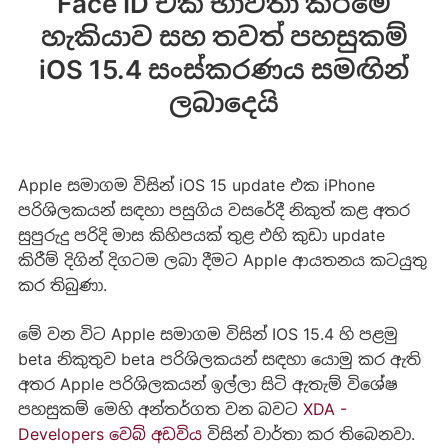
Face ID එක භාවිතා කිරීමේ
හැකියාව සහ තවත් පහසුකම්
iOS 15.4 සංස්කරණය සමඟින්
ලබාදෙයි
‌‌Apple සමාගම විසින් iOS 15 update එක iPhone
පරිශිලකයන් සඳහා පසුගිය වසරේදී නිකුත් කළ අතර
සුපුරුදු පරිදි මාස කිහිපයක් තුළ එහි කුඩා update
කිරීම් දිගින් දිගටම ලබා දීමට Apple ආයතනය කටයුතු
කර තිබුණා‍.
මේ වන විට Apple සමාගම විසින් IOS 15.4 හි පළමු
beta නිකුතුව beta පරිශිලකයන් සඳහා යොමු කර ඇති
අතර Apple පරිශිලකයන් ඉල්ලා සිටි ඇතැම් විශේෂ
පහසුකම් මෙහි අන්තර්ගත වන බවට
XDA -
Developers වෙබ් අඩවිය
විසින් වාර්තා කර තිබෙනවා.