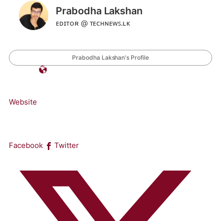
Prabodha Lakshan
ᴇᴅɪᴛᴏʀ @ ᴛᴇᴄʜɴᴇᴡꜱ.ʟᴋ
Prabodha Lakshan's Profile
Website
Facebook
Twitter