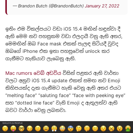
— Brandon Butch (@BrandonButch)
January 27, 2022
ඉතිං එම විකල්පයට වඩා iOS 15.4 මඟින් හඳුන්වා දී
ඇති මෙම නව පහසුකම වඩා ඵලදායී වනු ඇති අතර,
මෙමඟින් ඔබ Face mask එකක් පැලඳ සිටියදී වුවද
ඔබගේ iPhone එක ඉතා පහසුවෙන් unlock කර
ගැනීමට හැකියාව ලැබෙනු ඇති.
Mac rumors වෙබ් අඩවිය
විසින් පළකර ඇති වාර්තා
වලට අනුව iOS 15.4 update එකත් සමඟ නව Emoji
කිහිපයක්ද දැක ගැනීමට හැකි වෙනු ඇති අතර එයට
“melting face” “saluting face” “face with peeking eye”
සහ “dotted line face” වැනි Emoji ද ඇතුලත්ව ඇති
බවට වාර්ථා වෙනු ලබනවා.