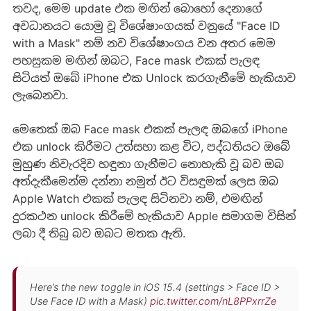
තවද, මෙම update එක මඟින් බොහෝ දෙනාගේ
අවධානයට යොමු වූ විශේෂාංගයක් වනුයේ "Face ID
with a Mask" නම් නව විශේෂාංගය වන අතර මෙම
පහසුකම මඟින් ඔබට, Face mask එකක් පැලඳ
සිටියත් ඔබේ iPhone එක Unlock කරගැනීමේ හැකියාව
ලැබෙනවා.
මෙතෙක් ඔබ Face mask එකක් පැලඳ ඔබගේ iPhone
එක unlock කිරීමට උත්සහා කළ විට, පද්ධතියට ඔබේ
මුහුණ නිවැරදිව හඳුනා ගැනීමට නොහැකි වූ බව ඔබ
අත්දැකීමෙන්ම දන්නා නමුත් ඊට විසඳුමක් ලෙස ඔබ
Apple Watch එකක් පැලඳ සිටිනවා නම්, එමඟින්
දුරකථන unlock කිරීමේ හැකියාව Apple සමාගම විසින්
ලබා දී තිබු බව ඔබට මතක ඇති.
Here’s the new toggle in iOS 15.4 (settings > Face ID >
Use Face ID with a Mask)
pic.twitter.com/nL8PPxrrZe