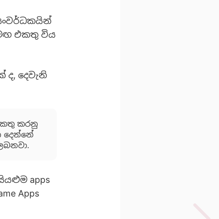
සංවර්ධකයින්
සමඟ එකතු විය
් ද, දෙවැනි
එකතු කරනු
ා දෙන්නේ
 ලබනවා.
ියළුම apps
ame Apps