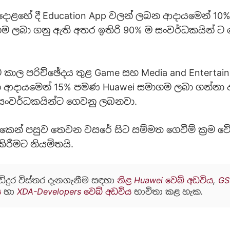
දොළහේ දී Education App වලන් ලබන ආදායමෙන් 1
ම ලබා ගනු ඇති අතර ඉතිරි 90% ම සංවර්ධකයින් ට
කාල පරිච්ඡේදය තුළ Game සහ Media and Entertai
න ආදායමෙන් 15% පමණ Huawei සමාගම ලබා ගන්නා 
 සංවර්ධකයින්ට ගෙවනු ලබනවා.
ෙන් පසුව තෙවන වසරේ සිට සම්මත ගෙවීම් ක්‍රම ව
කිරීමට නියමිතයි.
ඩිදුර විස්තර දැනගැනීම සඳහා
නිළ Huawei වෙබ් අඩවිය
,
GS
ය
හා
XDA-Developers වෙබ් අඩවිය
භාවිතා කළ හැක.