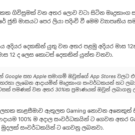
ක ගිවිසුමක් වන අතර ලොව වටා සිටින මෘදුකාංග 
 ජුනි මාසයට පෙර ලියා පදිංචි වී මෙම ව්‍යාපෘතිය 
ිය අදියර දෙකකින් යුතු වන අතර පළමු අදියර මාස 12ක
ාස 12 ද ලෙස කොටස්‍ දෙකකින් යුන්ත වනවා.
න් Google සහ Apple සමාගම් ඔවුන්ගේ App Stores වලට 
හරහා ලැබෙන ආදායමින් මෘදුකාංග සංවර්ධකයන් හට ලබ
ක් පමණක් වන අතර 30%ක ප්‍රමාණයක් ඔවුන් ලබාගනු
ොලහක කාළසීමාව ඇතුලත Gaming නොවන අනෙකුත් ස
ආදායම 100% ම අදාල සංවර්ධකයින් ට ගෙවන අතර G
මුදලක් සංවර්ධකයින් ට ගෙවනු ලබනවා.