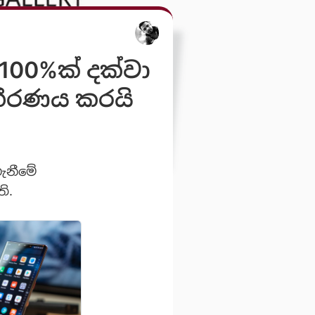
100%ක් දක්වා
තීරණය කරයි
ගැනීමේ
ි.