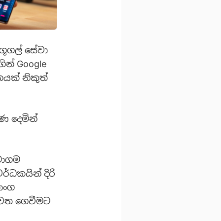
ගූගල් සේවා
ගින් Google
යක් නිකුත්
ණ දෙමින්
සමාගම
්ධකයින් දිරි
කාංග
වෙත ගෙවීමට