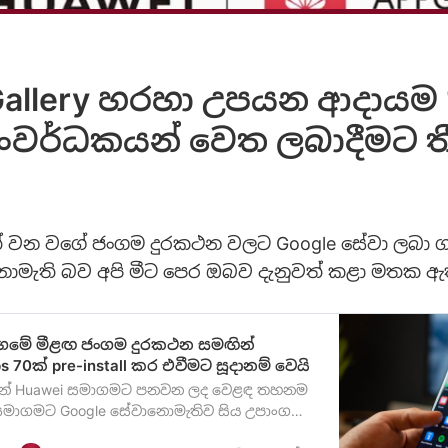
Gallery හරහා උපයන ආදායම 
සංවර්ධකයන් වෙත ලබාදීමට 
ුත් වන වගේ ජංගම දුරකථන වලට Google සේවා ලබා 
ොමැති බව අපි මීට පෙර ඔබව දැනුවත් කළා මතක ඇත
ගමේ මීළඟ ජංගම දුරකථන සමඟින්
ps 70ක් pre-install කර එවීමට සූදානම් වෙයි
සින් Huawei සමාගමට පනවන ලද වෙළඳ තහනම
 සමාගමට Google සේවානොමැතිව සිය උපාංග
රිපත් කිරීමට සිදුව ඇති පසුබිම තුළ Huawei