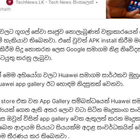
 ටික ඊට අනුගත වීමට සුදානම් බවක් මේ වන
TechNews.LK - Tech News සිංහලෙන්
ට තිබෙනවා. ඒ අනාගතයේ නිකුත් කිරීමට
bhath
i ජංගම දුරකථන වලට ජනප්‍රිය Android App 70
ලට ගූගල් සේවා සෘජුව නොලැබුණත් වක්‍රාකාරයෙන් 
ේ හැකියාව තිබෙනවා. එසේ වුවත් APK install කිරීම ම
 කිරීම සිදු නොකරන ලෙස Google සමාගම නිළ නිවේදන
යුතු කරනු ලැබුවා.
 මෙම අභියෝග වලට Huawei සමාගම සාර්ථකව මුහු
uawei app gallery ඊට හොඳම නිදසුනක් වෙනවා.
 store එක වන App Gallery සම්බන්ධයෙන් Huawei 
රණයක් ගෙන ඇති අතර ලොව වටා සිටින මෘදුකාංග සංවර
ස ඔවුන් විසින් app gallery වෙත ඇතුලත් කරන මෘදු
ැබෙන ආදායම සියයට සියයක්ම අදාළ සංවර්ධකයින් 
ගම තීරණය කර තිබෙනවා .