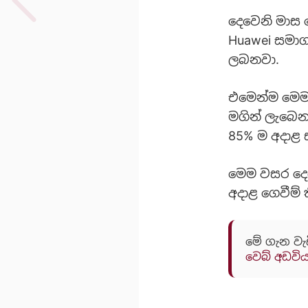
දෙවෙනි මාස 
Huawei සමාග
ලබනවා.
එමෙන්ම මෙම 
මගින් ලැබෙ
85% ම අදාළ
මෙම වසර දෙක
අදාළ ගෙවීම් 
මේ ගැන වැ
වෙබ් අඩවි