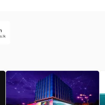
h
s.lk