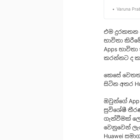
සමාගමටිකෙන්
විට පෙනෙන්න
Varuna Pra
නියමිත Huawe
…
එම දුරකතන ව
භාවිතා කිරීම
Apps භාවිතා
කරන්නට ද කට
කෙසේ වෙතත්
සිටින අතර H
ඔවුන්ගේ App
සුවිශේෂී තී
ගැන්වීමක් ලෙ
වෙනුවෙන් ල
Huawei සමා