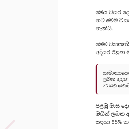
මෙය වසර දෙක
හට මෙම වසරේ
හැකියි.
මෙම ව්‍යාපෘත
අදියර ඊළඟ ම
සාමාන්‍යයෙ
ලබන apps 
70%ක කොටස
පළමු මාස ද
මගින් ලබන 
සඳහා 85% ක 