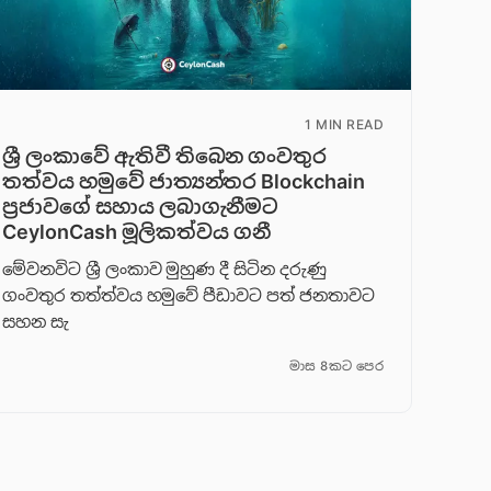
1 MIN READ
ශ්‍රී ලංකාවේ ඇතිවී තිබෙන ගංවතුර
තත්වය හමුවේ ජාත්‍යන්තර Blockchain
ප්‍රජාවගේ සහාය ලබාගැනීමට
CeylonCash මූලිකත්වය ග​නී
මේවනවිට ශ්‍රී ලංකාව මුහුණ දී සිටින දරුණු
ගංවතුර තත්ත්වය හමුවේ පීඩාවට පත් ජනතාවට
සහන සැ
මාස 8කට පෙර