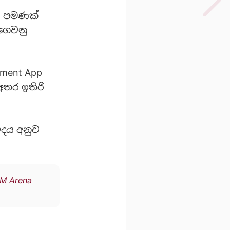
0% පමණක්
 ගෙවනු
nment App
අතර ඉතිරි
ේදය අනුව
M Arena