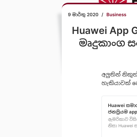
9 මාර්තු 2020
/
Business
Huawei App 
මෘදුකාංග 
අලුතින් නික
හැකියාවක් න
Huawei සමා
ජනප්‍රියම ap
ඇමරිකාව වි
නිසා Huawei
වෙළඳපොලට ඉදි