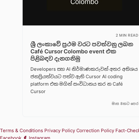
2 MIN READ
ශ්‍රී ලංකාවේ ප්‍රථම වරට පවත්වනු ලබන
Café Cursor Colombo event එක
පිළිබඳව දැනගනිමු
Developers සහ AI නිර්මාණකරුවන් අතර අතිශය
ජනප්‍රියත්වයට පත්ව ඇති Cursor AI coding
platform එක මගින් සංවිධානය කර න Café
Cursor
මාස 8කට පෙර
Terms & Conditions
Privacy Policy
Correction Policy
Fact-Check
Facebook
Instagram