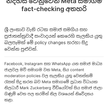
නිදහස වෙනුවෙන් Meta සමාගම
fact-checking අතහරි
ශ්‍රී ලංකාව වැනි රටක සමාජ සමගිය සහ
ප්‍රජාතන්ත්‍රවාදී සංවාදයන් කෙරෙහි සැලකිය යුතු
බලපෑමක් මේ policy changes හරහා සිදු
වෙන්න පුළුවන්.
Facebook, Instagram සහ WhatsApp යන සමාජ මාධ්‍ය
ජාලවල මව් සමාගම වන Meta, සිය content
moderation policies වල සැලකිය යුතු වෙනස්කම්
රැසක් සිදු කරන බව Meta සමාගමේ ප්‍රධාන විධායක
නිලධාරී Mark Zuckerberg වීඩියෝවක් සිය සමාජ ජාලා
ගිණුම් වෙත පල කරමින් නිල වශයෙන් නිවේදනය
කළා.