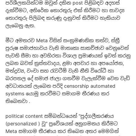
පරිශීලකයින්ටම ඔවුන් දකින post පිළිබඳව අදහස්
දැක්වීමට, අතිරේක තොරතුරු එක් කිරීමට හා සාවද්‍ය
තොරතුරු පිලිබඳ කරුණු දැනුවත් කිරීමට හැකියාව
ලැබෙනු ඇත.
මීට අමතරව Meta විසින් සංක්‍රමණනික තත්ව, ස්ත්‍රී
පුරුෂ සමාජභාවය වැනි මාතෘකා සාකච්ඡාව වෙනුවෙන්
පැවති සීමා හා අවහිරතා විශාල ප්‍රමාණයක් ඉවත් කරනු
ලබන බවත් ත්‍රස්තවාදය, ළමා අපචාර හා අපයෝජන,
මත්ද්‍රව්‍ය, වංචා සහ රැවටීම් වැනි නීති විරෝධී හා
බරපතල දේ සමාජ ජාලා ගතවීම වැලැක්වීම වෙත වැඩි
අවධානයක් ලැබෙන පරිදි censorship automated
systems යොමු කරවීමට සමාගම තීරණය කර
තිබෙනවා .
political content සම්බන්ධයෙන් "පුද්ගලීකරණය
(personalized ) වූ" ප්‍රවේශයක් අනුගමනය කිරීමට
Meta සමාගම තීරණය කර තිබෙන අතර මෙමගින්