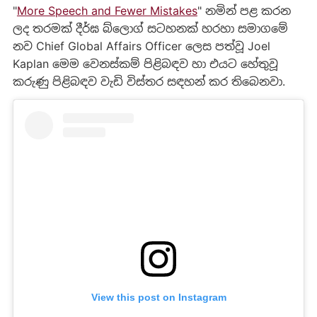
"
More Speech and Fewer Mistakes
" නමින් පළ කරන
ලද තරමක් දීර්ඝ බ්ලොග් සටහනක් හරහා සමාගමේ
නව Chief Global Affairs Officer ලෙස පත්වූ Joel
Kaplan මෙම වෙනස්කම් පිළිබඳව හා එයට හේතුවූ
කරුණු පිළිබඳව වැඩි විස්තර සඳහන් කර තිබෙනවා.
View this post on Instagram