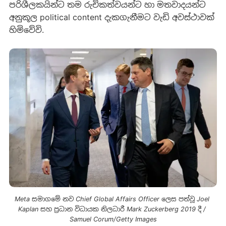
පරිශීලකයින්ට තම රුචිකත්වයන්ට හා මතවාදයන්ට
අනුකූල political content දැකගැනීමට වැඩි අවස්ථාවක්
හිමිවේවි.
Meta සමාගමේ නව Chief Global Affairs Officer ලෙස පත්වූ Joel 
Kaplan සහ ප්‍රධාන විධායක නිලධාරී Mark Zuckerberg 2019 දී / 
Samuel Corum/Getty Images