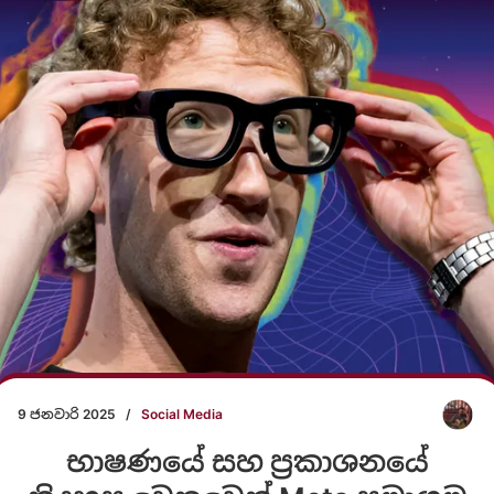
9 ජනවාරි 2025
/
Social Media
භාෂණයේ සහ ප්‍රකාශනයේ