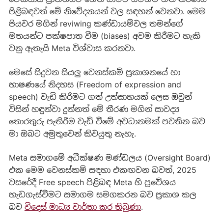
පිළිබඳවත් මේ නිවේදනයන් වල සඳහන් වෙනවා. මෙම
පියවර මගින් reviwing කණ්ඩායම්වල තමන්ගේ
මතයන්ට පක්ෂපාත වීම (biases) අවම කිරීමට හැකි
වනු ඇතැයි Meta විශ්වාස කරනවා.
මෙසේ සිදුවන සියලු වෙනස්කම් ප්‍රකාශනයේ හා
භාෂණයේ නිදහස (Freedom of expression and
speech) වැඩි කිරීමට ගත් උත්සාහයක් ලෙස ඔවුන්
විසින් හඳුන්වා දුන්නත් මේ තීරණ මගින් සාවද්‍ය
තොරතුරු පැතිරීම වැඩි වීමේ අවධානමක් පවතින බව
මා ඔබට අමුතුවෙන් කිවයුතු නැහැ.
Meta සමාගමේ අධීක්ෂණ මණ්ඩලය (Oversight Board)
එක මෙම වෙනස්කම් සඳහා එකඟවන බවත්, 2025
වසරේදී Free speech පිළිබඳ Meta හි ප්‍රවේශය
හැඩගැස්වීමට සමාගම සමගකරන බව ප්‍රකාශ කල
බව
විදෙස් මාධ්‍ය වාර්තා කර තිබුණා
.