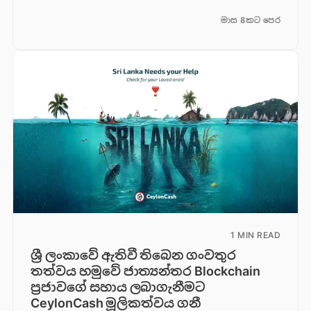
මාස 8කට පෙර
1 MIN READ
ශ්‍රී ලංකාවේ ඇතිවී තිබෙන ගංවතුර
තත්වය හමුවේ ජාත්‍යන්තර Blockchain
ප්‍රජාවගේ සහාය ලබාගැනීමට
CeylonCash මූලිකත්වය ග​නී