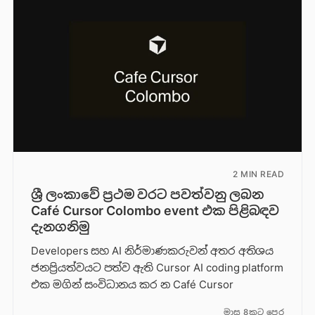
2 MIN READ
ශ්‍රී ලංකාවේ ප්‍රථම වරට පවත්වනු ලබන
Café Cursor Colombo event එක පිළිබඳව
දැනගනිමු
Developers සහ AI නිර්මාණකරුවන් අතර අතිශය
ජනප්‍රියත්වයට පත්ව ඇති Cursor AI coding platform
එක මගින් සංවිධානය කර න Café Cursor
මාස 8කට පෙර