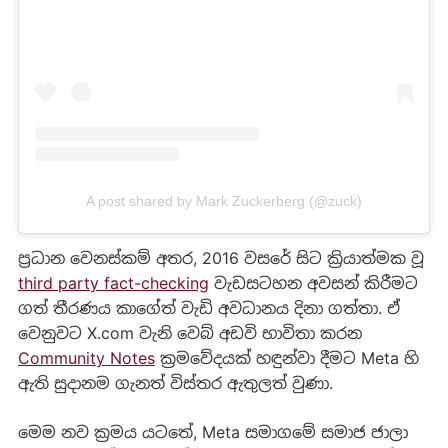
A post shared by Mark Zuckerberg (@zuck)
ප්‍රධාන වෙනස්කම් අතර, 2016 වසරේ සිට ක්‍රියාත්මක වූ
third party fact-checking
වැඩසටහන අවසන් කිරීමට
ගත් තීරණය කාගේත් වැඩි අවධානය දිනා ගත්තා. ඒ
වෙනුවට X.com වැනි වෙබ් අඩවි භාවිතා කරන
Community Notes
ක්‍රමවේදයක් හඳුන්වා දීමට Meta හි
ඇති සුදානම ගැනත් විස්තර ඇතුලත් වුණා.
මෙම නව ක්‍රමය යටතේ, Meta සමාගමේ සමාජ ජාලා