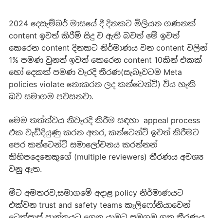
2024 දෙසැම්බර් මාසයේ දී දිනකට මිලියන ගණනක්
content ඉවත් කිරීම් සිදු ව ඇති බවත් මේ ඉවත්
කෙරෙන content දිනකට නිර්මාණය වන content වලින්
1% පමණ වුනත් ඉවත් කෙරෙන content 10කින් එකක්
හෝ දෙකක් පමණ වැරදි තීරණ(සැබෑවටම Meta
policies violate නොකරන ලද කන්ටෙන්ට්) විය හැකි
බව සමාගම පවසනවා.
මෙම තත්ත්වය නිවැරදි කිරීම සඳහා appeal process
එක වැඩිදියුණු කරන අතර, කන්ටෙන්ට් ඉවත් කිරීමට
පෙර කන්ටෙන්ට් සමාලෝචනය කරන්නන්
කිහිපදෙනෙකුගේ (multiple reviewers) තීරණය අවශ්‍ය
වනු ඇත.
මීට අමතරව,සමාගමේ අදාළ policy නිර්මාණයට
එක්වන trust and safety teams කැලිෆෝනියාවෙන්
ටෙක්සාස් ප්‍රාන්තයට ගෙන යාමට සමගම ගත තීරණය