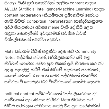
සිංහල වැනි සුළු භාෂාවලින් පළවන content සඳහා
AI/LLM (Artificial intelligence/Machine Learning) පාදක
content moderation (නියාමනය) ප්‍රමාණවත් නොවිය
හැකි බවත්, contextual interpretation (සන්දර්භානුගත
අර්ථ නිරූපණය) අවශ්‍ය meme වැනි දේ නිසි ලෙස
හඳුනා නොගැනීමේ අවදානමක් පවතින බවත්
විශ්ලේෂකයෝ පෙන්වා දෙනවා.
Meta සමාගම විසින් හඳුන්වා දෙන නව Community
Notes පද්ධතිය යටතේ, පරිශීලකයන්ට යම් පළ
කිරීමක් නොමඟ යවන සුළු එකක් දැයි තීරණය කර ඊට
අදාළ පැහැදිලි කිරීම් එක් කිරීමේ හැකියාව පවතිනවා,
කෙසේ වෙතත්, X.com හි මෙම පද්ධතියත් එතරම්ම
සාර්ථක වී නොමැති බව විවේචකයෝ පෙන්වා දෙනවා.
political content සම්බන්ධයෙන් "පුද්ගලීකරණය වූ"
ප්‍රවේශයක් අනුගමනය කිරීමට Meta තීරණය කර
තිබීම පරිශීලක අවධානය යොමු විය යුතු කාරණාවක්.