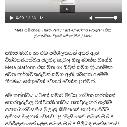
0:00
/
2:33
1×
Meta සමාගමේ Third-Party Fact-Checking Program එක 
ක්‍රියාත්මක වුණේ මෙහෙමයි / Meta 
සමාජ මාධ්‍ය හා එහි පරිශීලකයන් අතර ඇති
විශ්වසනීයත්වය පිළිබඳ ගැටලු මතු වෙන්න වගේම
Meta platform එක මත හා ඔවුන් සමග ක්‍රියාත්මක
වෙන පාර්ශ්වකරුවන් සමග ඇති සබඳතා ද මෙම
තීරණය හේතුවෙන් වෙනස් වෙන්න පුළුවන්.
මේ තත්ත්වය යටතේ සමාජ මාධ්‍ය භාවිතා කරන්නන්
තොරතුරුවල විශ්වසනීයත්වය තහවුරු කර ගැනීම
සඳහා විශ්වසනීය මූලාශ්‍ර කිහිපයක් භාවිතා කිරීම
අතිශය වැදගත් වෙනවා. පුරවැසියෙක්, සමාජ මාධ්‍ය
පරිශීලකයෙක් ලෙස සමාජ මාධ්‍ය පිලිබඳ සාක්ෂරතාව