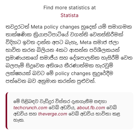
Find more statistics at
Statista
තවදුරටත් Meta policy changes හුදෙක් යම් සමාගමක
තාක්ෂණික ක්‍රියාපටිපාටියේ වගන්ති වෙනස්කිරීමක්
විදිහට ඉවත දාන්න අපට බැහැ, Meta සමාජ ජලා
භාවිත කරන බිලියන 4කට ආසන්න පරිශීලකයන්
ප්‍රමාණයකගේ සමාජීය සහ දේශපාලනික හැසිරීම් වෙත
බලපෑම් සිදුවෙන අතිශය තීරණාත්මක හැරවුම්
ලක්ෂ්‍යයක් බවට මේ policy changes නුදුරේදීම
පත්වෙන බව අනුමාන කරන්න පුළුවන්.
මේ පිළිබඳව වැඩිදුර විස්තර දැනගැනීම සඳහා
techcrunch.com
වෙබ් අඩවිය,
about.fb.com
වෙබ්
අඩවිය සහ
theverge.com
වෙබ් අඩවිය භාවිතා කළ
හැක.