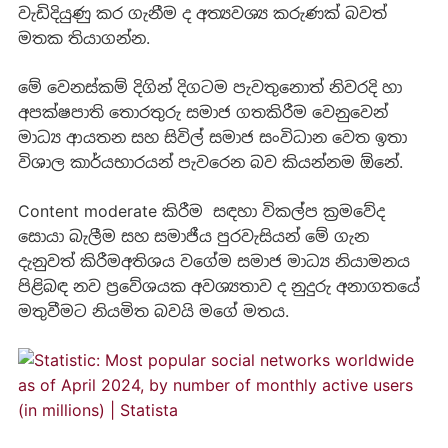
වැඩිදියුණු කර ගැනීම ද අත්‍යවශ්‍ය කරුණක් බවත්
මතක තියාගන්න.
මේ වෙනස්කම් දිගින් දිගටම පැවතුනොත් නිවරදි හා
අපක්ෂපාති තොරතුරු සමාජ ගතකිරීම වෙනුවෙන්
මාධ්‍ය ආයතන සහ සිවිල් සමාජ සංවිධාන වෙත ඉතා
විශාල කාර්යභාරයන් පැවරෙන බව කියන්නම ඕනේ.
Content moderate කිරීම සඳහා විකල්ප ක්‍රමවේද
සොයා බැලීම සහ සමාජීය පුරවැසියන් මේ ගැන
දැනුවත් කිරීමඅතිශය වගේම සමාජ මාධ්‍ය නියාමනය
පිළිබඳ නව ප්‍රවේශයක අවශ්‍යතාව ද නුදුරු අනාගතයේ
මතුවීමට නියමිත බවයි මගේ මතය.