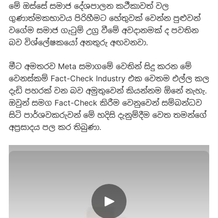
මේ ඔස්සේ සමාජ දේශපාලන කථීකාවත් වල
ගුණාත්මකභාවය පිරිහීමට හේතුවක් වෙන්න පුළුවන්
වගේම සමාජ ගැටුම් උග්‍ර වීමේ අවදානමක් ද පවතින
බව විශ්ලේෂකයෝ අනතුරු අඟවනවා.
මීට අමතරව Meta සමාගමේ වෙතින් සිදු කරන මේ
වෙනස්කම් Fact-Check Industry එක වෙතම එල්ල කල
දැඩි පහරක් වන බව අමුතුවෙන් කියන්නම ඕනේ නැහැ.
ඔවුන් සමග Fact-Check කිරීම වෙනුවෙන් සම්බන්ධව
සිටි පාර්ශවකරුවන් මේ හදිසි දැනුම්දීම වෙත තමන්ගේ
අප්‍රසාදය පල කර තිබුණා.