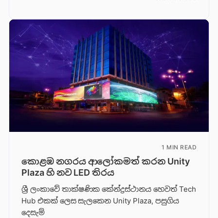
1 MIN READ
කොළඹ නගරය ආලෝකමත් කරන Unity
Plaza හි නව LED තිරය
ශ්‍රී ලංකාවේ තාක්ෂණික කේන්ද්‍රස්ථානය හෙවත් Tech
Hub එකක් ලෙස සැලකෙන Unity Plaza, පසුගිය
දෙසැම්