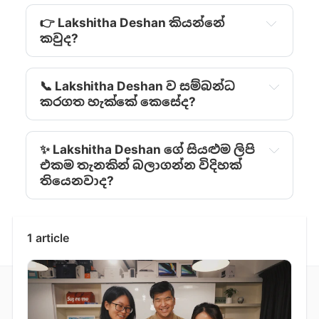
👉 Lakshitha Deshan කියන්නේ
කවුද?
📞 Lakshitha Deshan ව සම්බන්ධ
කරගත හැක්කේ කෙසේද?
✨ Lakshitha Deshan ‍ගේ සියළුම ලිපි
එකම තැනකින් බලාගන්න විදිහක්
තියෙනවාද?
1 article