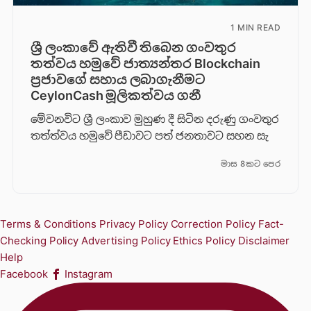
1 MIN READ
ශ්‍රී ලංකාවේ ඇතිවී තිබෙන ගංවතුර
තත්වය හමුවේ ජාත්‍යන්තර Blockchain
ප්‍රජාවගේ සහාය ලබාගැනීමට
CeylonCash මූලිකත්වය ග​නී
මේවනවිට ශ්‍රී ලංකාව මුහුණ දී සිටින දරුණු ගංවතුර
තත්ත්වය හමුවේ පීඩාවට පත් ජනතාවට සහන සැ
මාස 8කට පෙර
Terms & Conditions
Privacy Policy
Correction Policy
Fact-
Checking Policy
Advertising Policy
Ethics Policy
Disclaimer
Help
Facebook
Instagram