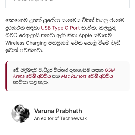
දුරකථන වෙළඳපොලට හඳුන්වාදීම දකින්නට ලැබෙනවා.
විශේෂයෙන්ම Apple සමාගම ඔවුන්ගේ වෙළඳ
ඒකාධිකාරය පවත්වාගැනීම ව…
කොහොම උනත් යුරෝපා සංගමය විසින් සියලු ජංගම
දුරකථන සඳහා
USB Type C Port
භාවිතා කලයුතු
බවට රෙගුලාසි පනවා ඇති නිසා Apple සමාගම
Wireless Charging පහසුකම වෙත යොමු වීමෙ වැඩි
ඉඩක් පවතිනවා.
මේ පිළිබඳව වැඩිදුර විස්තර දැනගැනීම සඳහා
GSM
Arena වෙබ් අඩවිය
සහ
Mac Rumors වෙබ් අඩවිය
භාවිතා කළ හැක.
Varuna Prabhath
An editor of Technews.lk