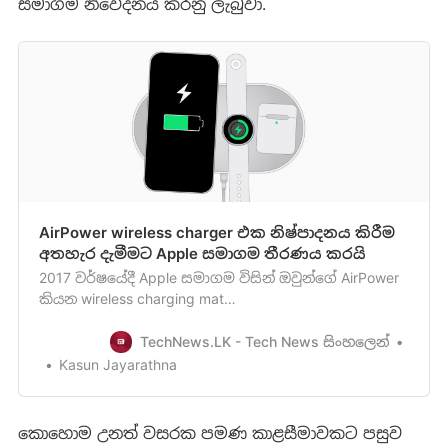
සමාගම නිවේදනය කරනු ලැබුවා.
AirPower wireless charger එක නිෂ්පාදනය කිරීම
අතහැර දැමීමට Apple සමාගම තීරණය කරයි
2017 වර්ෂයේදී Apple සමාගම විසින් ඔවුන්ගේ AirPower
කියන wireless charging mat
එක[https://en.wikipedia.org/wiki/AirPower_(hardware)]
එළිදක්වන්නට කටයුතු කළ නමුත්විවිධ තාක්ෂණික
TechNews.LK - Tech News සිංහලෙන්
දුර්වලතාවයන් හේතුකොටගෙන එය නිෂ්පාදනය කිරීම
Kasun Jayarathna
ප්‍රමාද වෙමින් පැවතුණුබව ඔබ දකින්නට ඇති. එමෙන්ම
මේ වසරේ ජනවාරි මාසය වන විට මේ Ai…
කොහොම උනත් වසරක පමණ කාළසීමාවකට පසුව