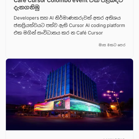
Café Cursor Colombo event එක පිළිබඳව
දැනගනිමු
Developers සහ AI නිර්මාණකරුවන් අතර අතිශය
ජනප්‍රියත්වයට පත්ව ඇති Cursor AI coding platform
එක මගින් සංවිධානය කර න Café Cursor
මාස 8කට පෙර