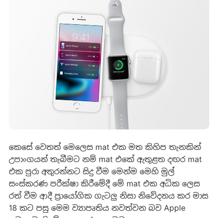
කෙසේ වෙතත් මෙලෙස mat එක මත කිහිප තැනකින්
උපාංගයන් තැබීමට නම් mat එකේ ඇතුළත දඟර mat
එක පුරා අතුරන්නට සිදු වීම මෙන්ම මෙහි මුල්
සංස්කරණ පරීක්ෂා කිරීමේදී මේ mat එක අධික ලෙස
රත් වීම ආදී ප්‍රායෝගික ගැටලු නිසා නිවේදනය කර මාස
18 කට පසු මෙම ව්‍යාපෘතිය නවත්වන බව Apple