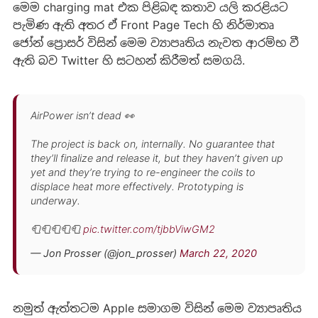
මෙම charging mat එක පිළිබඳ කතාව යලි කරළියට
පැමිණ ඇති අතර ඒ Front Page Tech හි නිර්මාතෘ
ජෝන් ප්‍රොසර් විසින් මෙම ව්‍යාපෘතිය නැවත ආරම්භ වී
ඇති බව Twitter හි සටහන් කිරීමත් සමගයි.
AirPower isn’t dead 👀
The project is back on, internally. No guarantee that
they’ll finalize and release it, but they haven’t given up
yet and they’re trying to re-engineer the coils to
displace heat more effectively. Prototyping is
underway.
🧻🧻🧻🧻🧻
pic.twitter.com/tjbbViwGM2
— Jon Prosser (@jon_prosser)
March 22, 2020
නමුත් ඇත්තටම Apple සමාගම විසින් මෙම ව්‍යාපෘතිය