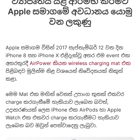
ව්‍යාපෘතිය යළි ආරම්භ කිරීමට
Apple සමාගමේ අවධානය යොමු
වන ලකුණු
Apple සමාගම විසින් 2017 සැප්තැම්බර් 12 වන දින
iPhone 8 සහ iPhone X එළිදැක්වූ අතර එම event එක
අතරතුරදී
AirPower කියන wireless charging mat එක
පිළිබඳව මුලින්ම නිළ වශයෙන් නිවේදනයක් නිකුත්
කළා.
මෙම Mat එක මඟින් වෙනස් උපාංග තුනක් එකවර
charge කරගැනීමේ හැකියාව ලැබෙන බවත්,
උදාහරණයක් ලෙස iPhone එක AirPods හා Apple
Watch එක එකවර charge කරගැනීමට හැකියාව
ලැබෙන බව ඔවුන් පෙන්වාදෙනු ලැබුවා.