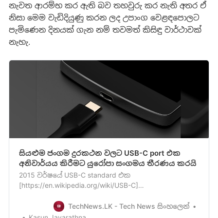
නැවත ආරම්භ කර ඇති බව තහවුරු කර නැති අතර ඒ
නිසා මෙම වැඩිදියුණු කරන ලද උපාංග වෙළඳපොලට
පැමිණෙන දිනයක් ගැන නම් තවමත් කිසිඳු වාර්ථාවක්
නැහැ.
සියළුම ජංගම දුරකථන වලට USB-C port එක
අනිවාර්යය කිරීමට යුරෝපා සංගමය තීරණය කරයි
2015 වර්ෂයේ USB-C standard එක
[https://en.wikipedia.org/wiki/USB-C]
හඳුන්වාදීමත්සමඟින් බොහෝමයක් Android ජංගම
දුරකථන ක්‍රමයෙන් මෙයට අනුගත වුණත් තවමත් Micro
TechNews.LK - Tech News සිංහලෙන්
USBසහ වෙනත් port වර්ග අන්තර්ගත වන ජංගම
Kasun Jayarathna