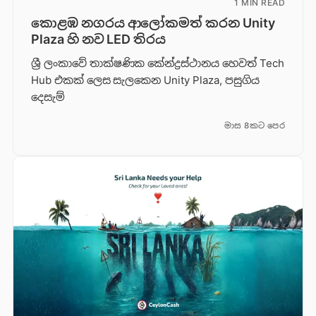
1 MIN READ
කොළඹ නගරය ආලෝකමත් කරන Unity
Plaza හි නව LED තිරය
ශ්‍රී ලංකාවේ තාක්ෂණික කේන්ද්‍රස්ථානය හෙවත් Tech
Hub එකක් ලෙස සැලකෙන Unity Plaza, පසුගිය
දෙසැම්
මාස 8කට පෙර