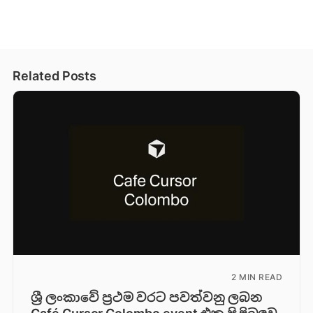
Related Posts
2 MIN READ
ශ්‍රී ලංකාවේ ප්‍රථම වරට පවත්වනු ලබන